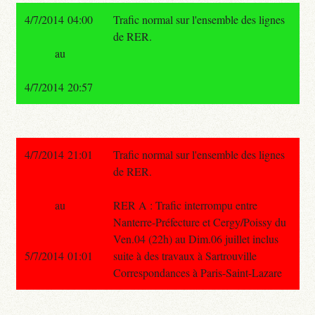
4/7/2014 04:00
Trafic normal sur l'ensemble des lignes
de RER.
au
4/7/2014 20:57
4/7/2014 21:01
Trafic normal sur l'ensemble des lignes
de RER.
au
RER A : Trafic interrompu entre
Nanterre-Préfecture et Cergy/Poissy du
Ven.04 (22h) au Dim.06 juillet inclus
5/7/2014 01:01
suite à des travaux à Sartrouville
Correspondances à Paris-Saint-Lazare