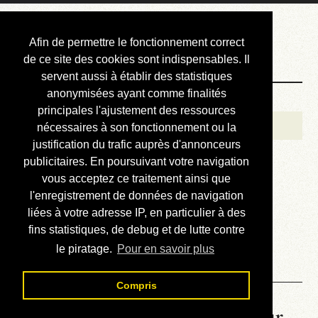
Courbis, « LE »
Afin de permettre le fonctionnement correct
Blog Officiel
de ce site des cookies sont indispensables. Il
servent aussi à établir des statistiques
anonymisées ayant comme finalités
Bienvenue
principales l'ajustement des ressources
Réalisations
nécessaires à son fonctionnement ou la
justification du trafic auprès d'annonceurs
Divers (et d’été)
publicitaires. En poursuivant votre navigation
vous acceptez ce traitement ainsi que
Annonces
l'enregistrement de données de navigation
Liens externes
liées à votre adresse IP, en particulier à des
fins statistiques, de debug et de lutte contre
Téléchargement
le piratage.
Pour en savoir plus
Contact
Compris
La météo du RER (mis à jour