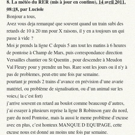
8.
La météo du RER (mis à jour en continu),
14 avril 2011,
08:18
,
par
Luciole
Bonjour a tous,
Avez vous deja remarqué que souvent quand un train subi des
retards de 10 à 20 mn pour X raisons, il y en a toujours un qui
passe à vide ?
Moi je prends la ligne C depuis 5 ans tout les matins à 6 heures
de pontoise à Champ de Mars, puis correspondance direction
Versailles chantier ou St Quentin , pour descendre à Meudon
Val Fleury pour y prendre un bus. Rare sont les jours ou il n’y à
pas de problemes, peut-etre une fois par semaine.
pourtant je prends 2 trains d’avance en prévision d’une avarie
matériel, ou problème de signalisation, ou d’un animal sur les
voies,( la c’est fort)
j’arrive souvent en retard au boulot comme beaucoup d’autres,
j’ai essayer à plusieurs reprise la ligne B Robinson gare du nord,
gare du nord Pontoise, mais la aussi le meme problème d’excuse
avec en plus, c’est honteux MANQUE D EQUIPAGE, cette
excuse nous est donné au moins une fois par semaine.