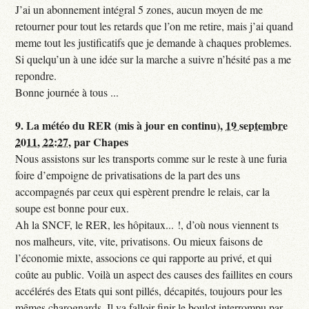
J’ai un abonnement intégral 5 zones, aucun moyen de me
retourner pour tout les retards que l’on me retire, mais j’ai quand
meme tout les justificatifs que je demande à chaques problemes.
Si quelqu’un à une idée sur la marche a suivre n’hésité pas a me
repondre.
Bonne journée à tous ...
9.
La météo du RER (mis à jour en continu),
19 septembre
2011, 22:27
,
par
Chapes
Nous assistons sur les transports comme sur le reste à une furia
foire d’empoigne de privatisations de la part des uns
accompagnés par ceux qui espèrent prendre le relais, car la
soupe est bonne pour eux.
Ah la SNCF, le RER, les hôpitaux... !, d’où nous viennent ts
nos malheurs, vite, vite, privatisons. Ou mieux faisons de
l’économie mixte, associons ce qui rapporte au privé, et qui
coûte au public. Voilà un aspect des causes des faillites en cours
accélérés des Etats qui sont pillés, décapités, toujours pour les
mêmes charognards. Il va falloir finir le boulot interrompu par