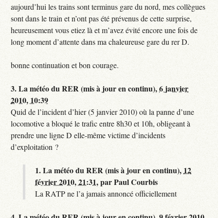
aujourd’hui les trains sont terminus gare du nord, mes collègues
sont dans le train et n’ont pas été prévenus de cette surprise,
heureusement vous etiez là et m’avez évité encore une fois de
long moment d’attente dans ma chaleureuse gare du rer D.
bonne continuation et bon courage.
3.
La météo du RER (mis à jour en continu),
6 janvier
2010, 10:39
Quid de l’incident d’hier (5 janvier 2010) où la panne d’une
locomotive a bloqué le trafic entre 8h30 et 10h, obligeant à
prendre une ligne D elle-même victime d’incidents
d’exploitation ?
1.
La météo du RER (mis à jour en continu),
12
février 2010, 21:31
,
par
Paul Courbis
La RATP ne l’a jamais annoncé officiellement
4.
La météo du RER (mis à jour en continu),
9 février 2010,