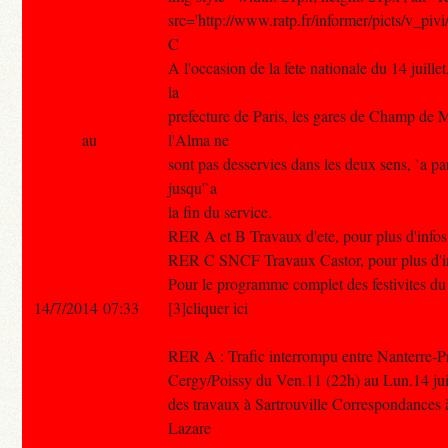
src='http://www.ratp.fr/informer/picts/v_pivi/
C
A l'occasion de la fete nationale du 14 juille
la
prefecture de Paris, les gares de Champ de 
au
l'Alma ne
sont pas desservies dans les deux sens, `a pa
jusqu'`a
la fin du service.
RER A et B Travaux d'ete, pour plus d'infos 
RER C SNCF Travaux Castor, pour plus d'info
Pour le programme complet des festivites du 1
14/7/2014 07:33
[3]cliquer ici
RER A : Trafic interrompu entre Nanterre-Pr
Cergy/Poissy du Ven.11 (22h) au Lun.14 juill
des travaux à Sartrouville Correspondances à
Lazare