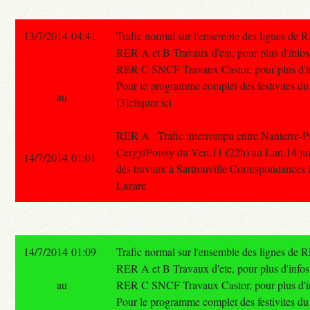
13/7/2014 04:41
Trafic normal sur l'ensemble des lignes de 
RER A et B Travaux d'ete, pour plus d'infos 
RER C SNCF Travaux Castor, pour plus d'info
Pour le programme complet des festivites du 1
au
[3]cliquer ici
RER A : Trafic interrompu entre Nanterre-Pr
Cergy/Poissy du Ven.11 (22h) au Lun.14 juill
14/7/2014 01:01
des travaux à Sartrouville Correspondances à
Lazare
14/7/2014 01:09
Trafic normal sur l'ensemble des lignes de 
RER A et B Travaux d'ete, pour plus d'infos 
au
RER C SNCF Travaux Castor, pour plus d'info
Pour le programme complet des festivites du 1