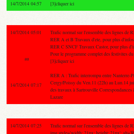
14/7/2014 04:57
[3]cliquer ici
14/7/2014 05:01
Trafic normal sur l'ensemble des lignes de 
RER A et B Travaux d'ete, pour plus d'infos 
RER C SNCF Travaux Castor, pour plus d'info
Pour le programme complet des festivites du 1
au
[3]cliquer ici
RER A : Trafic interrompu entre Nanterre-Pr
Cergy/Poissy du Ven.11 (22h) au Lun.14 juill
14/7/2014 07:17
des travaux à Sartrouville Correspondances à
Lazare
14/7/2014 07:25
Trafic normal sur l'ensemble des lignes de 
img style='width: 21px; height: 21px'; alt='