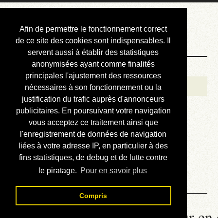
Courbis, « LE »
Afin de permettre le fonctionnement correct
Blog Officiel
de ce site des cookies sont indispensables. Il
servent aussi à établir des statistiques
anonymisées ayant comme finalités
Bienvenue
principales l'ajustement des ressources
Réalisations
nécessaires à son fonctionnement ou la
justification du trafic auprès d'annonceurs
Divers (et d’été)
publicitaires. En poursuivant votre navigation
vous acceptez ce traitement ainsi que
Annonces
l'enregistrement de données de navigation
Liens externes
liées à votre adresse IP, en particulier à des
fins statistiques, de debug et de lutte contre
Téléchargement
le piratage.
Pour en savoir plus
Contact
Compris
La météo du RER (mis à jour en 