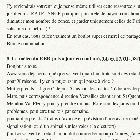
J’y reviendrais souvent, et je pense même utiliser cette ressource si u
justifier à la RATP - SNCF pourquoi j’ai arrêté de payer mon abon
diminuer mon nombre de zones, et garder uniquement celles de Pari
satisfaite du métro !) !
En tout cas, vous faîtes vraiment un boulot super et merci de partag
Bonne continuation
8.
La météo du RER (mis à jour en continu),
14 avril 2011, 08:
Bonjour a tous,
Avez vous deja remarqué que souvent quand un train subi des retar
pour X raisons, il y en a toujours un qui passe à vide ?
Moi je prends la ligne C depuis 5 ans tout les matins à 6 heures de
Mars, puis correspondance direction Versailles chantier ou St Quent
Meudon Val Fleury pour y prendre un bus. Rare sont les jours ou il 
problemes, peut-etre une fois par semaine.
pourtant je prends 2 trains d’avance en prévision d’une avarie maté
signalisation, ou d’un animal sur les voies,( la c’est fort)
j’arrive souvent en retard au boulot comme beaucoup d’autres, j’ai e