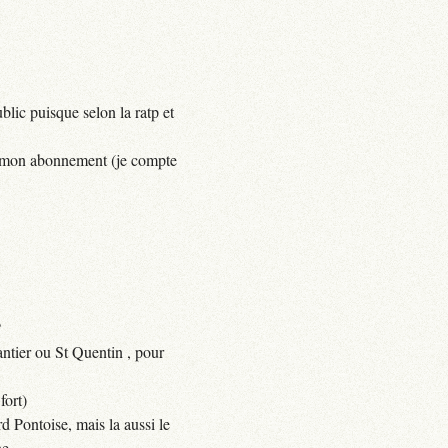
lic puisque selon la ratp et
yer mon abonnement (je compte
?
ntier ou St Quentin , pour
fort)
d Pontoise, mais la aussi le
e.