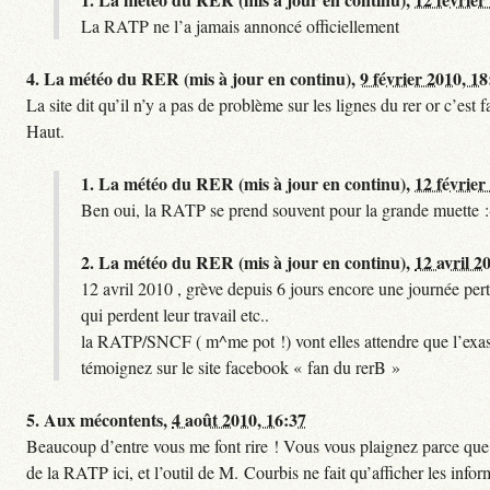
La RATP ne l’a jamais annoncé officiellement
4.
La météo du RER (mis à jour en continu),
9 février 2010, 18
La site dit qu’il n’y a pas de problème sur les lignes du rer or c’es
Haut.
1.
La météo du RER (mis à jour en continu),
12 février
Ben oui, la RATP se prend souvent pour la grande muette :
2.
La météo du RER (mis à jour en continu),
12 avril 2
12 avril 2010 , grève depuis 6 jours encore une journée pert
qui perdent leur travail etc..
la RATP/SNCF ( m^me pot !) vont elles attendre que l’exas
témoignez sur le site facebook « fan du rerB »
5.
Aux mécontents,
4 août 2010, 16:37
Beaucoup d’entre vous me font rire ! Vous vous plaignez parce que ce
de la RATP ici, et l’outil de M. Courbis ne fait qu’afficher les inf