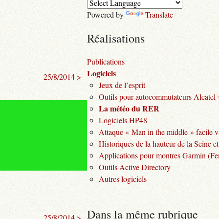
Powered by
Translate
Réalisations
Publications
Logiciels
25/8/2014 >
Jeux de l’esprit
Outils pour autocommutateurs Alcatel
La météo du RER
Logiciels HP48
Attaque « Man in the middle » facile v
Historiques de la hauteur de la Seine et
Applications pour montres Garmin (Fen
Outils Active Directory
Autres logiciels
Dans la même rubrique
25/8/2014 >