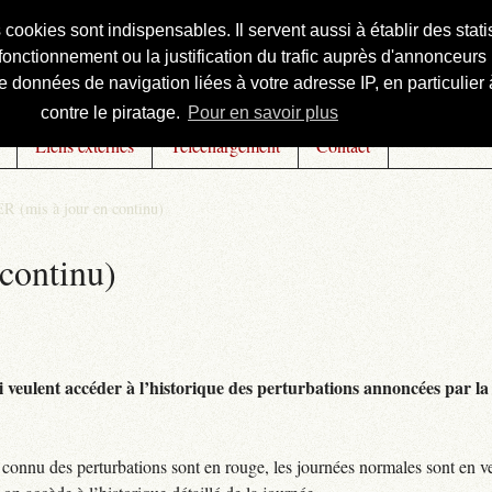
s cookies sont indispensables. Il servent aussi à établir des st
onctionnement ou la justification du trafic auprès d'annonceurs 
 données de navigation liées à votre adresse IP, en particulier à
contre le piratage.
Pour en savoir plus
Liens externes
Téléchargement
Contact
R (mis à jour en continu)
continu)
 veulent accéder à l’historique des perturbations annoncées par la 
connu des perturbations sont en rouge, les journées normales sont en ve