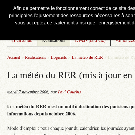
Afin de permettre le fonctionnement correct de ce site de
principales l'ajustement des ressources nécessaires à son f
Courbis, « LE » Blog Officiel
vous acceptez ce traitement ainsi que l'enregistrement de
Bienvenue
Réalisations
Divers (et d’été)
Annonces
Accueil
>
Réalisations
>
Logiciels
>
La météo du RER
>
La météo du RE
La météo du RER (mis à jour en 
mardi 7 novembre 2006
,
par
Paul Courbis
la « météo du RER » est un outil à destination des parisiens qui
informations depuis octobre 2006.
Mode d’emploi : pour chaque jour du calendrier, les journées ayant 