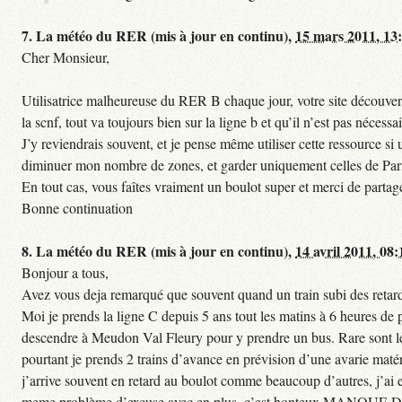
7.
La météo du RER (mis à jour en continu),
15 mars 2011, 13
Cher Monsieur,
Utilisatrice malheureuse du RER B chaque jour, votre site découvert
la scnf, tout va toujours bien sur la ligne b et qu’il n’est pas nécessa
J’y reviendrais souvent, et je pense même utiliser cette ressource 
diminuer mon nombre de zones, et garder uniquement celles de Paris 
En tout cas, vous faîtes vraiment un boulot super et merci de partag
Bonne continuation
8.
La météo du RER (mis à jour en continu),
14 avril 2011, 08:
Bonjour a tous,
Avez vous deja remarqué que souvent quand un train subi des retards
Moi je prends la ligne C depuis 5 ans tout les matins à 6 heures de
descendre à Meudon Val Fleury pour y prendre un bus. Rare sont les 
pourtant je prends 2 trains d’avance en prévision d’une avarie matéri
j’arrive souvent en retard au boulot comme beaucoup d’autres, j’ai e
meme problème d’excuse avec en plus, c’est honteux MANQUE D E