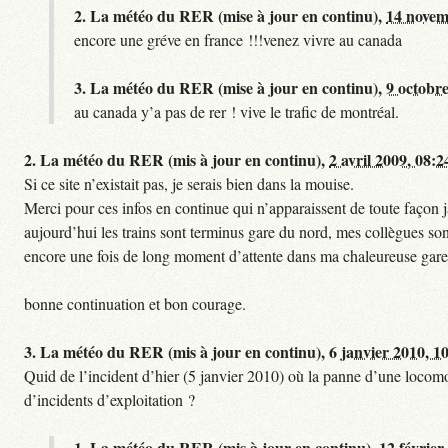
2.
La météo du RER (mise à jour en continu),
14 novem
encore une gréve en france !!!venez vivre au canada
3.
La météo du RER (mise à jour en continu),
9 octobre
au canada y’a pas de rer ! vive le trafic de montréal.
2.
La météo du RER (mis à jour en continu),
2 avril 2009, 08:2
Si ce site n’existait pas, je serais bien dans la mouise.
Merci pour ces infos en continue qui n’apparaissent de toute façon ja
aujourd’hui les trains sont terminus gare du nord, mes collègues sont
encore une fois de long moment d’attente dans ma chaleureuse gare
bonne continuation et bon courage.
3.
La météo du RER (mis à jour en continu),
6 janvier 2010, 1
Quid de l’incident d’hier (5 janvier 2010) où la panne d’une locomo
d’incidents d’exploitation ?
1.
La météo du RER (mis à jour en continu),
12 février