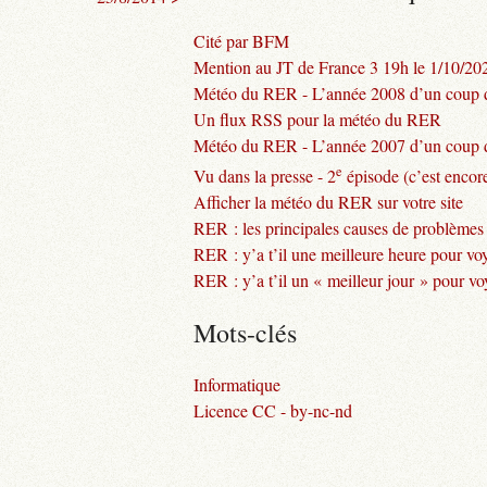
Cité par BFM
Mention au JT de France 3 19h le 1/10/20
Météo du RER - L’année 2008 d’un coup d
Un flux RSS pour la météo du RER
Météo du RER - L’année 2007 d’un coup d
e
Vu dans la presse - 2
épisode (c’est encore
Afficher la météo du RER sur votre site
RER : les principales causes de problèmes
RER : y’a t’il une meilleure heure pour vo
RER : y’a t’il un « meilleur jour » pour v
Mots-clés
Informatique
Licence CC - by-nc-nd