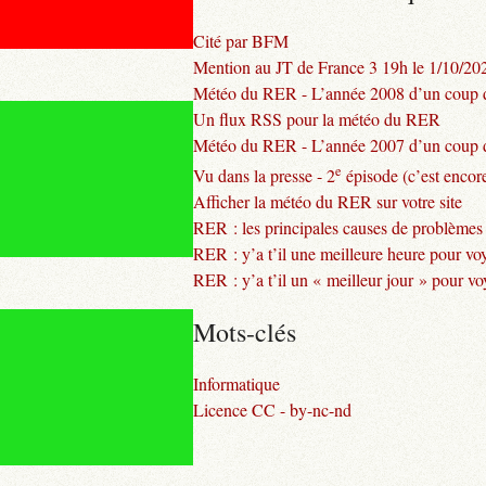
Cité par BFM
Mention au JT de France 3 19h le 1/10/20
Météo du RER - L’année 2008 d’un coup d
Un flux RSS pour la météo du RER
Météo du RER - L’année 2007 d’un coup d
e
Vu dans la presse - 2
épisode (c’est encore
Afficher la météo du RER sur votre site
RER : les principales causes de problèmes
RER : y’a t’il une meilleure heure pour vo
RER : y’a t’il un « meilleur jour » pour v
Mots-clés
Informatique
Licence CC - by-nc-nd