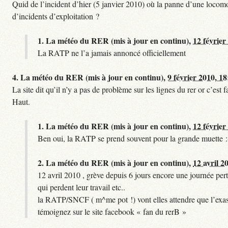
Quid de l’incident d’hier (5 janvier 2010) où la panne d’une locomo
d’incidents d’exploitation ?
1.
La météo du RER (mis à jour en continu),
12 février
La RATP ne l’a jamais annoncé officiellement
4.
La météo du RER (mis à jour en continu),
9 février 2010, 18
La site dit qu’il n’y a pas de problème sur les lignes du rer or c’es
Haut.
1.
La météo du RER (mis à jour en continu),
12 février
Ben oui, la RATP se prend souvent pour la grande muette :
2.
La météo du RER (mis à jour en continu),
12 avril 2
12 avril 2010 , grève depuis 6 jours encore une journée pert
qui perdent leur travail etc..
la RATP/SNCF ( m^me pot !) vont elles attendre que l’exas
témoignez sur le site facebook « fan du rerB »