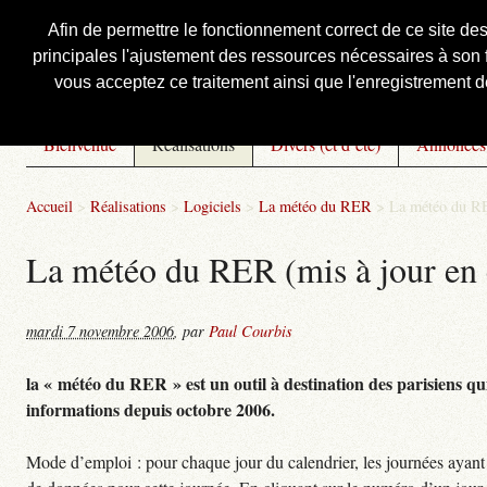
Afin de permettre le fonctionnement correct de ce site de
principales l'ajustement des ressources nécessaires à son f
Courbis, « LE » Blog Officiel
vous acceptez ce traitement ainsi que l'enregistrement de
Bienvenue
Réalisations
Divers (et d’été)
Annonces
Accueil
>
Réalisations
>
Logiciels
>
La météo du RER
>
La météo du RE
La météo du RER (mis à jour en 
mardi 7 novembre 2006
,
par
Paul Courbis
la « météo du RER » est un outil à destination des parisiens qui
informations depuis octobre 2006.
Mode d’emploi : pour chaque jour du calendrier, les journées ayant 