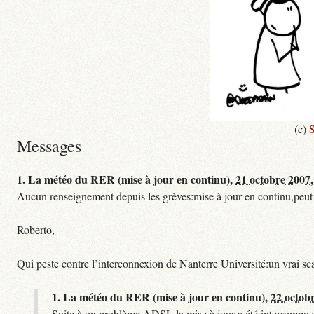
(c)
S
Messages
1.
La météo du RER (mise à jour en continu),
21 octobre 2007,
Aucun renseignement depuis les grèves:mise à jour en continu,peut etre
Roberto,
Qui peste contre l’interconnexion de Nanterre Université:un vrai sc
1.
La météo du RER (mise à jour en continu),
22 octob
Suite à un problème ADSL la mise à jour a été interrompue.