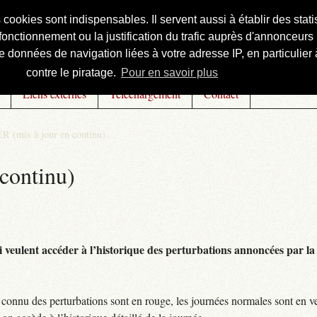
s cookies sont indispensables. Il servent aussi à établir des st
onctionnement ou la justification du trafic auprès d'annonceurs 
 données de navigation liées à votre adresse IP, en particulier à
contre le piratage.
Pour en savoir plus
Liens externes
Téléchargement
Contact
R (mis à jour en continu)
continu)
 veulent accéder à l’historique des perturbations annoncées par la 
connu des perturbations sont en rouge, les journées normales sont en ve