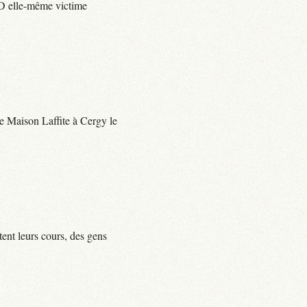
e D elle-même victime
 de Maison Laffite à Cergy le
tent leurs cours, des gens