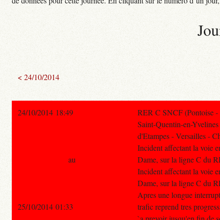
de données pour cette journée. En cliquant sur le numéro d’un jour, o
Jou
< 24/10/2014
24/10/2014 18:49
RER C SNCF (Pontoise - V
Saint-Quentin-en-Yvelines
d'Etampes - Versailles - Ch
Incident affectant la voie 
au
Dame, sur la ligne C du 
Incident affectant la voie 
Dame, sur la ligne C du 
Apres une longue interrupti
25/10/2014 01:33
trafic reprend tres progre
`a prevoir jusqu'en fin de s