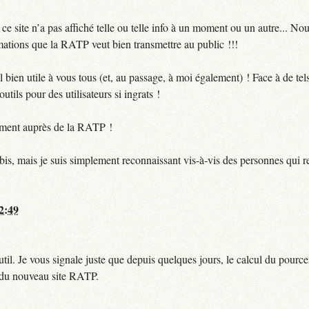
 site n’a pas affiché telle ou telle info à un moment ou un autre... No
ormations que la RATP veut bien transmettre au public !!!
bien utile à vous tous (et, au passage, à moi également) ! Face à de te
utils pour des utilisateurs si ingrats !
ctement auprès de la RATP !
bis, mais je suis simplement reconnaissant vis-à-vis des personnes qui 
12:49
til. Je vous signale juste que depuis quelques jours, le calcul du pour
e du nouveau site RATP.