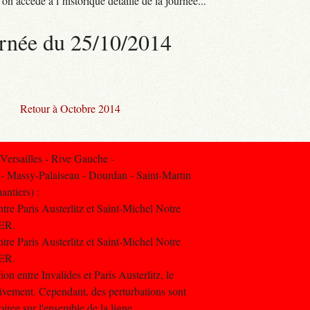
n accède à l’historique détaillé de la journée...
rnée du 25/10/2014
Retour à Octobre 2014
ersailles - Rive Gauche -
 - Massy-Palaiseau - Dourdan - Saint-Martin
antiers) :
entre Paris Austerlitz et Saint-Michel Notre
RER.
entre Paris Austerlitz et Saint-Michel Notre
RER.
on entre Invalides et Paris Austerlitz, le
ssivement. Cependant, des perturbations sont
oiree sur l'ensemble de la ligne.