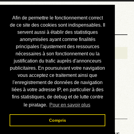
Courbis, « LE »
Afin de permettre le fonctionnement correct
Blog Officiel
de ce site des cookies sont indispensables. Il
servent aussi à établir des statistiques
anonymisées ayant comme finalités
Bienvenue
principales l'ajustement des ressources
Réalisations
nécessaires à son fonctionnement ou la
justification du trafic auprès d'annonceurs
Divers (et d’été)
publicitaires. En poursuivant votre navigation
vous acceptez ce traitement ainsi que
Annonces
l'enregistrement de données de navigation
Liens externes
liées à votre adresse IP, en particulier à des
fins statistiques, de debug et de lutte contre
Téléchargement
le piratage.
Pour en savoir plus
Contact
Compris
La météo du RER (mis à jour