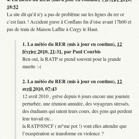
18:52
La site dit qu’il n’y a pas de problème sur les lignes du rer or
c’est faux ! Accident grave à Conflans fin d’oise avant 17h00 et
pas de train de Maison Laffite à Cergy le Haut.
1.
La météo du RER (mis à jour en continu),
12
février 2010, 21:31
,
par
Paul Courbis
Ben oui, la RATP se prend souvent pour la grande
muette :-(
2.
La météo du RER (mis à jour en continu),
12
avril 2010, 07:43
12 avril 2010 , grève depuis 6 jours encore une journée
perturbée, une réunion annulée, des voyageurs stressés,
des étudiants qui ratent leurs cours, des gens qui perdent
leur travail etc..
la RATP/SNCF ( m^me pot !) vont elles attendre que
l’exaspération se transforme en violence ?