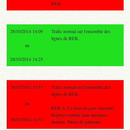
RER.
28/10/2014 14:09
Trafic normal sur l'ensemble des
lignes de RER.
au
28/10/2014 14:25
28/10/2014 14:33
Trafic normal sur l'ensemble des
lignes de RER.
au
RER A: Le train en gare stationne.
Reprise estimée dans quelques
28/10/2014 14:33
instants. Merci de patienter.