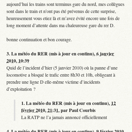
aujourd’hui les trains sont terminus gare du nord, mes collègues
sont dans le train et n’ont pas été prévenus de cette surprise,
heureusement vous etiez là et m’avez évité encore une fois de
long moment d’attente dans ma chaleureuse gare du rer D.
bonne continuation et bon courage.
3.
La météo du RER (mis à jour en continu),
6 janvier
2010, 10:39
Quid de l’incident d’hier (5 janvier 2010) où la panne d’une
locomotive a bloqué le trafic entre 8h30 et 10h, obligeant à
prendre une ligne D elle-même victime d’incidents
d’exploitation ?
1.
La météo du RER (mis à jour en continu),
12
février 2010, 21:31
,
par
Paul Courbis
La RATP ne l’a jamais annoncé officiellement
4.
La météo du RER (mis à jour en continu),
9 février 2010,