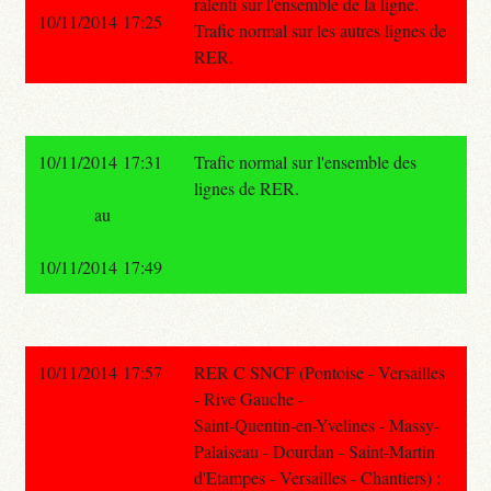
ralenti sur l'ensemble de la ligne.
10/11/2014 17:25
Trafic normal sur les autres lignes de
RER.
10/11/2014 17:31
Trafic normal sur l'ensemble des
lignes de RER.
au
10/11/2014 17:49
10/11/2014 17:57
RER C SNCF (Pontoise - Versailles
- Rive Gauche -
Saint-Quentin-en-Yvelines - Massy-
Palaiseau - Dourdan - Saint-Martin
d'Etampes - Versailles - Chantiers) :