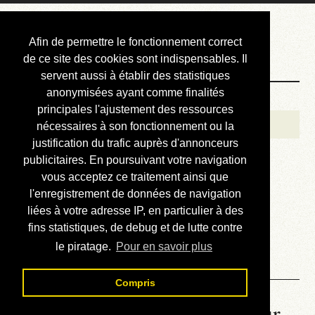
Courbis, « LE »
Afin de permettre le fonctionnement correct
Blog Officiel
de ce site des cookies sont indispensables. Il
servent aussi à établir des statistiques
anonymisées ayant comme finalités
Bienvenue
principales l'ajustement des ressources
Réalisations
nécessaires à son fonctionnement ou la
justification du trafic auprès d'annonceurs
Divers (et d’été)
publicitaires. En poursuivant votre navigation
vous acceptez ce traitement ainsi que
Annonces
l'enregistrement de données de navigation
Liens externes
liées à votre adresse IP, en particulier à des
fins statistiques, de debug et de lutte contre
Téléchargement
le piratage.
Pour en savoir plus
Contact
Compris
La météo du RER (mis à jour