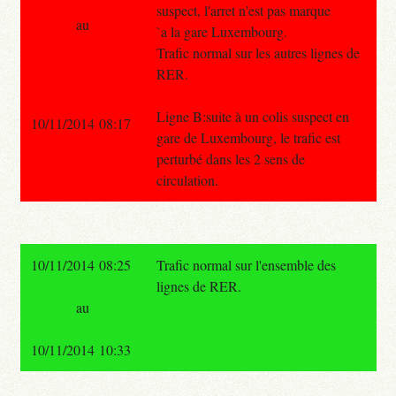
suspect, l'arret n'est pas marque
au
`a la gare Luxembourg.
Trafic normal sur les autres lignes de
RER.
Ligne B:suite à un colis suspect en
10/11/2014 08:17
gare de Luxembourg, le trafic est
perturbé dans les 2 sens de
circulation.
10/11/2014 08:25
Trafic normal sur l'ensemble des
lignes de RER.
au
10/11/2014 10:33