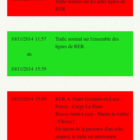
Trafic normal sur les autre lignes de
RER
10/11/2014 11:57
Trafic normal sur l'ensemble des
lignes de RER.
au
10/11/2014 15:39
10/11/2014 15:49
RER A (Saint-Germain-en-Laye -
Poissy - Cergy Le Haut-
Boissy-Saint-Leger - Marne-la-Vallee
- Chessy) :
En raison de la presence d'un colis
suspect, le trafic est interrompu