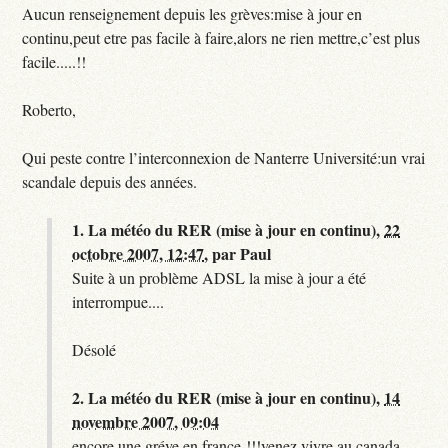
Aucun renseignement depuis les grèves:mise à jour en
continu,peut etre pas facile à faire,alors ne rien mettre,c’est plus
facile.....!!
Roberto,
Qui peste contre l’interconnexion de Nanterre Université:un vrai
scandale depuis des années.
1.
La météo du RER (mise à jour en continu),
22
octobre 2007, 12:47
,
par
Paul
Suite à un problème ADSL la mise à jour a été
interrompue....
Désolé
2.
La météo du RER (mise à jour en continu),
14
novembre 2007, 09:04
encore une gréve en france !!!venez vivre au canada