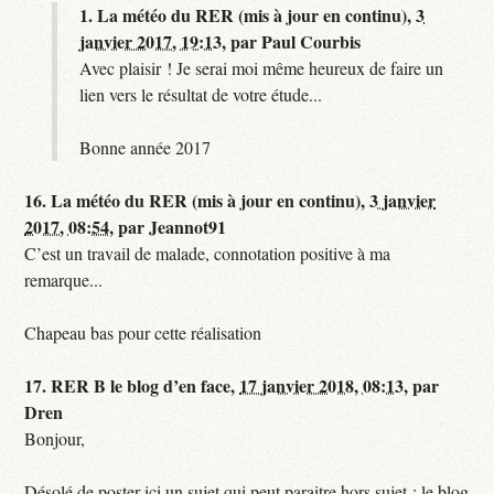
1.
La météo du RER (mis à jour en continu),
3
janvier 2017, 19:13
,
par
Paul Courbis
Avec plaisir ! Je serai moi même heureux de faire un
lien vers le résultat de votre étude...
Bonne année 2017
16.
La météo du RER (mis à jour en continu),
3 janvier
2017, 08:54
,
par
Jeannot91
C’est un travail de malade, connotation positive à ma
remarque...
Chapeau bas pour cette réalisation
17.
RER B le blog d’en face,
17 janvier 2018, 08:13
,
par
Dren
Bonjour,
Désolé de poster ici un sujet qui peut paraitre hors sujet : le blog