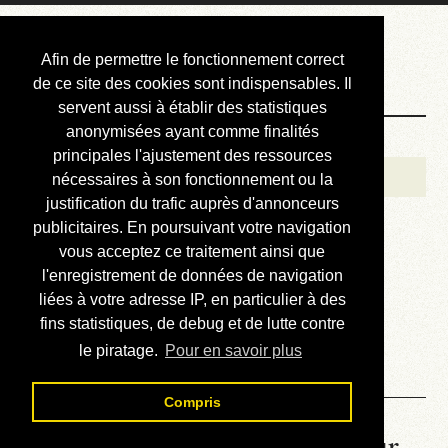
Courbis, « LE »
Afin de permettre le fonctionnement correct
Blog Officiel
de ce site des cookies sont indispensables. Il
servent aussi à établir des statistiques
anonymisées ayant comme finalités
Bienvenue
principales l'ajustement des ressources
Réalisations
nécessaires à son fonctionnement ou la
justification du trafic auprès d'annonceurs
Divers (et d’été)
publicitaires. En poursuivant votre navigation
vous acceptez ce traitement ainsi que
Annonces
l'enregistrement de données de navigation
Liens externes
liées à votre adresse IP, en particulier à des
fins statistiques, de debug et de lutte contre
Téléchargement
le piratage.
Pour en savoir plus
Contact
Compris
La météo du RER (mis à jour