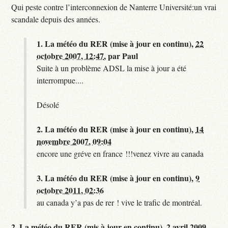
Qui peste contre l’interconnexion de Nanterre Université:un vrai
scandale depuis des années.
1.
La météo du RER (mise à jour en continu),
22
octobre 2007, 12:47
,
par
Paul
Suite à un problème ADSL la mise à jour a été
interrompue....
Désolé
2.
La météo du RER (mise à jour en continu),
14
novembre 2007, 09:04
encore une gréve en france !!!venez vivre au canada
3.
La météo du RER (mise à jour en continu),
9
octobre 2011, 02:36
au canada y’a pas de rer ! vive le trafic de montréal.
2.
La météo du RER (mis à jour en continu),
2 avril 2009,