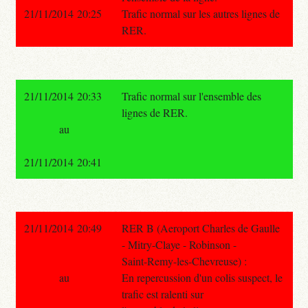
21/11/2014 20:25
Trafic normal sur les autres lignes de
RER.
21/11/2014 20:33
Trafic normal sur l'ensemble des
lignes de RER.
au
21/11/2014 20:41
21/11/2014 20:49
RER B (Aeroport Charles de Gaulle
- Mitry-Claye - Robinson -
Saint-Remy-les-Chevreuse) :
au
En repercussion d'un colis suspect, le
trafic est ralenti sur