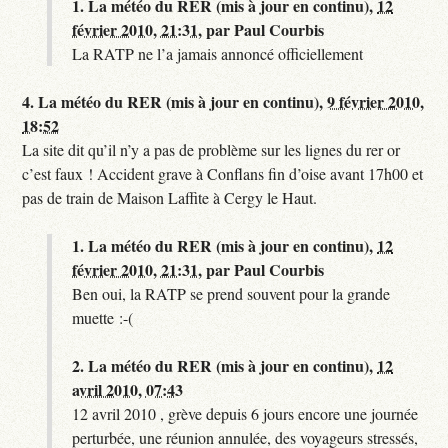
1.
La météo du RER (mis à jour en continu),
12
février 2010, 21:31
,
par
Paul Courbis
La RATP ne l’a jamais annoncé officiellement
4.
La météo du RER (mis à jour en continu),
9 février 2010,
18:52
La site dit qu’il n’y a pas de problème sur les lignes du rer or
c’est faux ! Accident grave à Conflans fin d’oise avant 17h00 et
pas de train de Maison Laffite à Cergy le Haut.
1.
La météo du RER (mis à jour en continu),
12
février 2010, 21:31
,
par
Paul Courbis
Ben oui, la RATP se prend souvent pour la grande
muette :-(
2.
La météo du RER (mis à jour en continu),
12
avril 2010, 07:43
12 avril 2010 , grève depuis 6 jours encore une journée
perturbée, une réunion annulée, des voyageurs stressés,