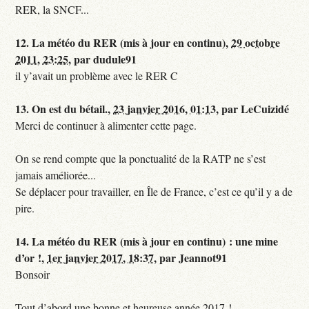
RER, la SNCF...
12.
La météo du RER (mis à jour en continu),
29 octobre
2011, 23:25
,
par
dudule91
il y’avait un problème avec le RER C
13.
On est du bétail.,
23 janvier 2016, 01:13
,
par
LeCuizidé
Merci de continuer à alimenter cette page.
On se rend compte que la ponctualité de la RATP ne s’est
jamais améliorée...
Se déplacer pour travailler, en Île de France, c’est ce qu’il y a de
pire.
14.
La météo du RER (mis à jour en continu) : une mine
d’or !,
1er janvier 2017, 18:37
,
par
Jeannot91
Bonsoir
Tout d’abord une bonne et heureuse année 2017 !