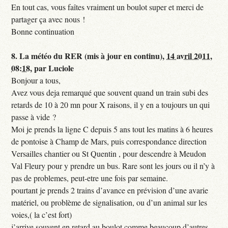
En tout cas, vous faîtes vraiment un boulot super et merci de
partager ça avec nous !
Bonne continuation
8.
La météo du RER (mis à jour en continu),
14 avril 2011,
08:18
,
par
Luciole
Bonjour a tous,
Avez vous deja remarqué que souvent quand un train subi des
retards de 10 à 20 mn pour X raisons, il y en a toujours un qui
passe à vide ?
Moi je prends la ligne C depuis 5 ans tout les matins à 6 heures
de pontoise à Champ de Mars, puis correspondance direction
Versailles chantier ou St Quentin , pour descendre à Meudon
Val Fleury pour y prendre un bus. Rare sont les jours ou il n’y à
pas de problemes, peut-etre une fois par semaine.
pourtant je prends 2 trains d’avance en prévision d’une avarie
matériel, ou problème de signalisation, ou d’un animal sur les
voies,( la c’est fort)
j’arrive souvent en retard au boulot comme beaucoup d’autres,