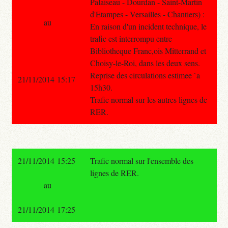
Palaiseau - Dourdan - Saint-Martin
d'Etampes - Versailles - Chantiers) :
au
En raison d'un incident technique, le
trafic est interrompu entre
Bibliotheque Franc,ois Mitterrand et
Choisy-le-Roi, dans les deux sens.
Reprise des circulations estimee `a
21/11/2014 15:17
15h30.
Trafic normal sur les autres lignes de
RER.
21/11/2014 15:25
Trafic normal sur l'ensemble des
lignes de RER.
au
21/11/2014 17:25