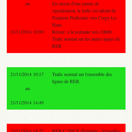
au
En raison d'une panne de
signalisation, le trafic est ralenti de
Nanterre-Prefecture vers Cergy-Le-
Haut.
21/11/2014 10:09
Retour `a la normale vers 10h00.
Trafic normal sur les autres lignes de
RER
21/11/2014 10:17
Trafic normal sur l'ensemble des
lignes de RER.
au
21/11/2014 14:49
21/11/2014 14:57
RER C SNCF (Pontoise - Versailles