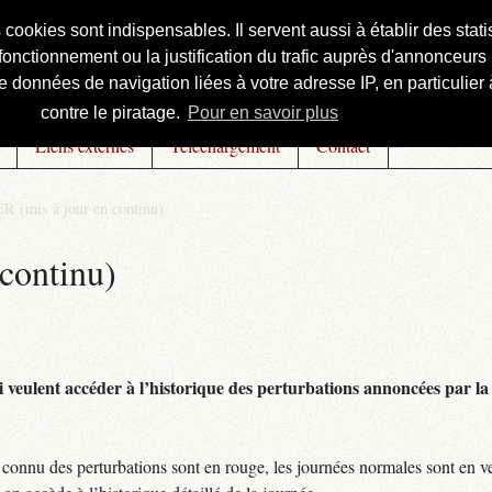
s cookies sont indispensables. Il servent aussi à établir des st
onctionnement ou la justification du trafic auprès d'annonceurs 
 données de navigation liées à votre adresse IP, en particulier à
contre le piratage.
Pour en savoir plus
Liens externes
Téléchargement
Contact
R (mis à jour en continu)
continu)
 veulent accéder à l’historique des perturbations annoncées par la 
connu des perturbations sont en rouge, les journées normales sont en ve