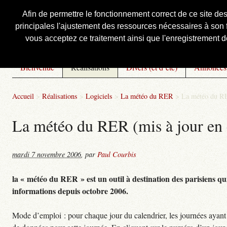
Afin de permettre le fonctionnement correct de ce site de
principales l'ajustement des ressources nécessaires à son f
Courbis, « LE » Blog Officiel
vous acceptez ce traitement ainsi que l'enregistrement de
Bienvenue
Réalisations
Divers (et d’été)
Annonces
Accueil
>
Réalisations
>
Logiciels
>
La météo du RER
>
La météo du RE
La météo du RER (mis à jour en 
mardi 7 novembre 2006
,
par
Paul Courbis
la « météo du RER » est un outil à destination des parisiens qui
informations depuis octobre 2006.
Mode d’emploi : pour chaque jour du calendrier, les journées ayant 