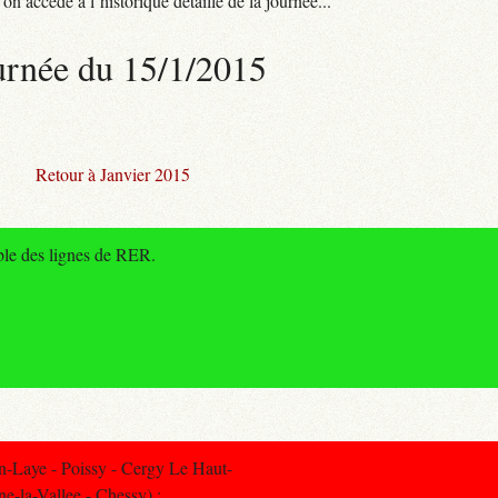
n accède à l’historique détaillé de la journée...
urnée du 15/1/2015
Retour à Janvier 2015
ble des lignes de RER.
-Laye - Poissy - Cergy Le Haut-
e-la-Vallee - Chessy) :