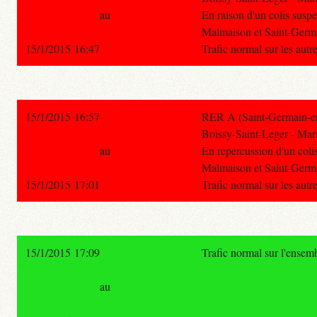
au
En raison d'un colis suspect
Malmaison et Saint-Germ
15/1/2015 16:47
Trafic normal sur les aut
15/1/2015 16:57
RER A (Saint-Germain-en
Boissy-Saint-Leger - Marn
au
En repercussion d'un colis 
Malmaison et Saint-Germ
15/1/2015 17:01
Trafic normal sur les aut
15/1/2015 17:09
Trafic normal sur l'ensem
au