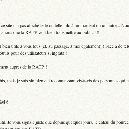
 site n’a pas affiché telle ou telle info à un moment ou un autre... No
ormations que la RATP veut bien transmettre au public !!!
bien utile à vous tous (et, au passage, à moi également) ! Face à de te
utils pour des utilisateurs si ingrats !
ctement auprès de la RATP !
bis, mais je suis simplement reconnaissant vis-à-vis des personnes qui 
12:49
til. Je vous signale juste que depuis quelques jours, le calcul du pour
e du nouveau site RATP.