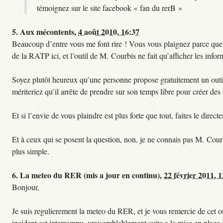
témoignez sur le site facebook « fan du rerB »
5.
Aux mécontents,
4 août 2010, 16:37
Beaucoup d’entre vous me font rire ! Vous vous plaignez parce que ce
de la RATP ici, et l’outil de M. Courbis ne fait qu’afficher les inf
Soyez plutôt heureux qu’une personne propose gratuitement un outil 
mériteriez qu’il arrête de prendre sur son temps libre pour créer des o
Et si l’envie de vous plaindre est plus forte que tout, faites le dire
Et à ceux qui se posent la question, non, je ne connais pas M. Cour
plus simple.
6.
La meteo du RER (mis a jour en continu),
22 février 2011, 
Bonjour,
Je suis regulierement la meteo du RER, et je vous remercie de cet ou
incident est interrompu, vraisemblablement suite a la mise en plac