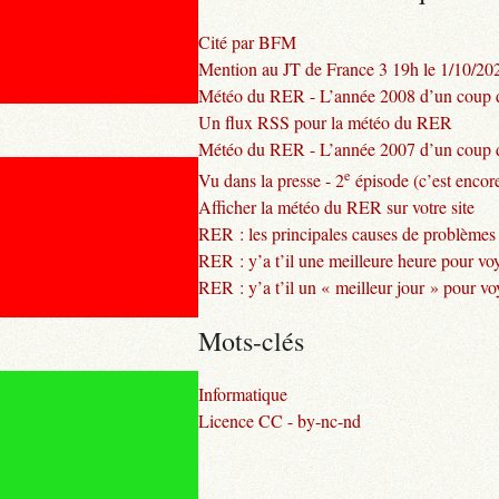
Cité par BFM
Mention au JT de France 3 19h le 1/10/20
Météo du RER - L’année 2008 d’un coup d
Un flux RSS pour la météo du RER
Météo du RER - L’année 2007 d’un coup d
e
Vu dans la presse - 2
épisode (c’est encore
Afficher la météo du RER sur votre site
RER : les principales causes de problèmes
RER : y’a t’il une meilleure heure pour vo
RER : y’a t’il un « meilleur jour » pour v
Mots-clés
Informatique
Licence CC - by-nc-nd