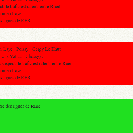
, le trafic est ralenti entre Rueil
ain en Laye.
res lignes de RER.
-Laye - Poissy - Cergy Le Haut-
e-la-Vallee - Chessy) :
suspect, le trafic est ralenti entre Rueil
ain en Laye.
res lignes de RER.
ble des lignes de RER