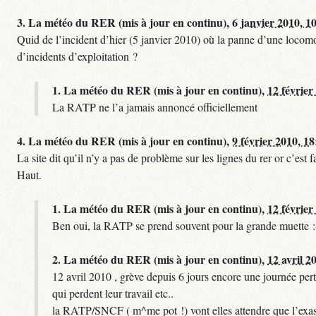
3.
La météo du RER (mis à jour en continu),
6 janvier 2010, 1
Quid de l’incident d’hier (5 janvier 2010) où la panne d’une locomo
d’incidents d’exploitation ?
1.
La météo du RER (mis à jour en continu),
12 février
La RATP ne l’a jamais annoncé officiellement
4.
La météo du RER (mis à jour en continu),
9 février 2010, 18
La site dit qu’il n’y a pas de problème sur les lignes du rer or c’es
Haut.
1.
La météo du RER (mis à jour en continu),
12 février
Ben oui, la RATP se prend souvent pour la grande muette :
2.
La météo du RER (mis à jour en continu),
12 avril 2
12 avril 2010 , grève depuis 6 jours encore une journée pert
qui perdent leur travail etc..
la RATP/SNCF ( m^me pot !) vont elles attendre que l’exas