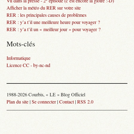
Vu dans la presse - 2
épisode (c’est encore la gloire :-D)
Afficher la météo du RER sur votre site
RER : les principales causes de problèmes
RER : y’a t’il une meilleure heure pour voyager ?
RER : y’a t’il un « meilleur jour » pour voyager ?
Mots-clés
Informatique
Licence CC - by-nc-nd
1988-2026 Courbis, « LE » Blog Officiel
Plan du site
|
Se connecter
|
Contact
|
RSS 2.0