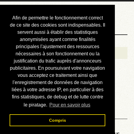
Courbis, « LE »
Afin de permettre le fonctionnement correct
Blog Officiel
de ce site des cookies sont indispensables. Il
servent aussi à établir des statistiques
anonymisées ayant comme finalités
Bienvenue
principales l'ajustement des ressources
Réalisations
nécessaires à son fonctionnement ou la
justification du trafic auprès d'annonceurs
Divers (et d’été)
publicitaires. En poursuivant votre navigation
vous acceptez ce traitement ainsi que
Annonces
l'enregistrement de données de navigation
Liens externes
liées à votre adresse IP, en particulier à des
fins statistiques, de debug et de lutte contre
Téléchargement
le piratage.
Pour en savoir plus
Contact
Compris
La météo du RER (mis à jour