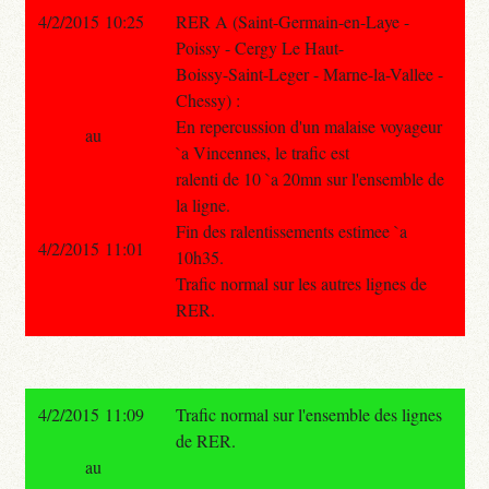
4/2/2015 10:25
RER A (Saint-Germain-en-Laye -
Poissy - Cergy Le Haut-
Boissy-Saint-Leger - Marne-la-Vallee -
Chessy) :
En repercussion d'un malaise voyageur
au
`a Vincennes, le trafic est
ralenti de 10 `a 20mn sur l'ensemble de
la ligne.
Fin des ralentissements estimee `a
4/2/2015 11:01
10h35.
Trafic normal sur les autres lignes de
RER.
4/2/2015 11:09
Trafic normal sur l'ensemble des lignes
de RER.
au