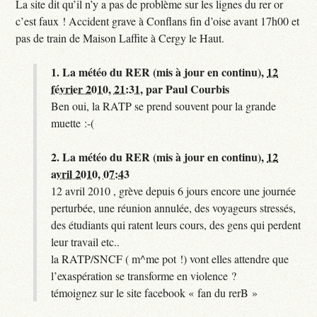
La site dit qu’il n’y a pas de problème sur les lignes du rer or
c’est faux ! Accident grave à Conflans fin d’oise avant 17h00 et
pas de train de Maison Laffite à Cergy le Haut.
1.
La météo du RER (mis à jour en continu),
12
février 2010, 21:31
,
par
Paul Courbis
Ben oui, la RATP se prend souvent pour la grande
muette :-(
2.
La météo du RER (mis à jour en continu),
12
avril 2010, 07:43
12 avril 2010 , grève depuis 6 jours encore une journée
perturbée, une réunion annulée, des voyageurs stressés,
des étudiants qui ratent leurs cours, des gens qui perdent
leur travail etc..
la RATP/SNCF ( m^me pot !) vont elles attendre que
l’exaspération se transforme en violence ?
témoignez sur le site facebook « fan du rerB »