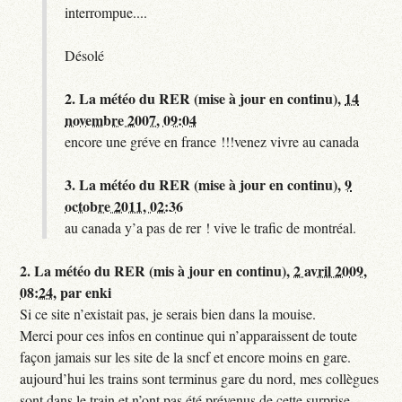
interrompue....
Désolé
2.
La météo du RER (mise à jour en continu),
14
novembre 2007, 09:04
encore une gréve en france !!!venez vivre au canada
3.
La météo du RER (mise à jour en continu),
9
octobre 2011, 02:36
au canada y’a pas de rer ! vive le trafic de montréal.
2.
La météo du RER (mis à jour en continu),
2 avril 2009,
08:24
,
par
enki
Si ce site n’existait pas, je serais bien dans la mouise.
Merci pour ces infos en continue qui n’apparaissent de toute
façon jamais sur les site de la sncf et encore moins en gare.
aujourd’hui les trains sont terminus gare du nord, mes collègues
sont dans le train et n’ont pas été prévenus de cette surprise,