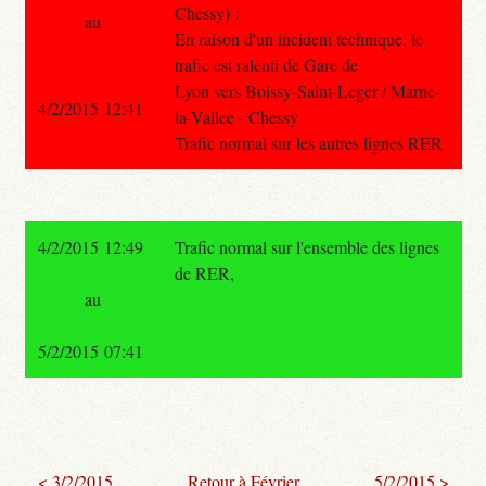
Chessy) :
au
En raison d'un incident technique, le
trafic est ralenti de Gare de
Lyon vers Boissy-Saint-Leger / Marne-
4/2/2015 12:41
la-Vallee - Chessy
Trafic normal sur les autres lignes RER
4/2/2015 12:49
Trafic normal sur l'ensemble des lignes
de RER,
au
5/2/2015 07:41
< 3/2/2015
Retour à Février
5/2/2015 >