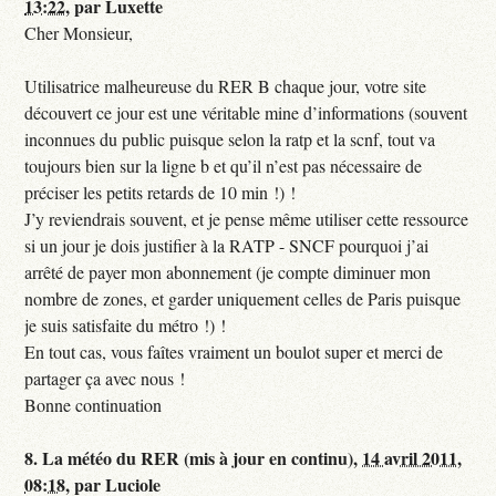
13:22
,
par
Luxette
Cher Monsieur,
Utilisatrice malheureuse du RER B chaque jour, votre site
découvert ce jour est une véritable mine d’informations (souvent
inconnues du public puisque selon la ratp et la scnf, tout va
toujours bien sur la ligne b et qu’il n’est pas nécessaire de
préciser les petits retards de 10 min !) !
J’y reviendrais souvent, et je pense même utiliser cette ressource
si un jour je dois justifier à la RATP - SNCF pourquoi j’ai
arrêté de payer mon abonnement (je compte diminuer mon
nombre de zones, et garder uniquement celles de Paris puisque
je suis satisfaite du métro !) !
En tout cas, vous faîtes vraiment un boulot super et merci de
partager ça avec nous !
Bonne continuation
8.
La météo du RER (mis à jour en continu),
14 avril 2011,
08:18
,
par
Luciole