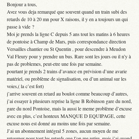
Bonjour a tous,
Avez vous deja remarqué que souvent quand un train subi des
retards de 10 à 20 mn pour X raisons, il y en a toujours un qui
passe à vide ?
Moi je prends la ligne C depuis 5 ans tout les matins à 6 heures
de pontoise à Champ de Mars, puis correspondance direction
Versailles chantier ou St Quentin , pour descendre à Meudon
Val Fleury pour y prendre un bus. Rare sont les jours ou il n’y à
pas de problemes, peut-etre une fois par semaine.
pourtant je prends 2 trains d’avance en prévision d’une avarie
matériel, ou problème de signalisation, ou d’un animal sur les
voies,( la c’est fort)
j’arrive souvent en retard au boulot comme beaucoup d’autres,
j’ai essayer à plusieurs reprise la ligne B Robinson gare du nord,
gare du nord Pontoise, mais la aussi le meme problème d’excuse
avec en plus, c’est honteux MANQUE D EQUIPAGE, cette
excuse nous est donné au moins une fois par semaine.
J’ai un abonnement intégral 5 zones, aucun moyen de me
retourner pour tout les retards que l’on me retire, mais j’ai quand