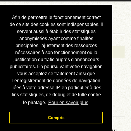
Courbis, « LE »
Afin de permettre le fonctionnement correct
Blog Officiel
de ce site des cookies sont indispensables. Il
servent aussi à établir des statistiques
anonymisées ayant comme finalités
Bienvenue
principales l'ajustement des ressources
Réalisations
nécessaires à son fonctionnement ou la
justification du trafic auprès d'annonceurs
Divers (et d’été)
publicitaires. En poursuivant votre navigation
vous acceptez ce traitement ainsi que
Annonces
l'enregistrement de données de navigation
Liens externes
liées à votre adresse IP, en particulier à des
fins statistiques, de debug et de lutte contre
Téléchargement
le piratage.
Pour en savoir plus
Contact
Compris
La météo du RER (mis à jour