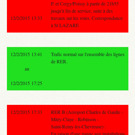
P. et Cergy/Poissy à partir de 21h55
jusqu'à fin de service, suite à des
12/2/2015 13:33
travaux sur les voies. Correspondance
à St LAZARE
12/2/2015 13:41
Trafic normal sur l'ensemble des lignes
de RER.
au
12/2/2015 17:25
12/2/2015 17:33
RER B (Aeroport Charles de Gaulle -
Mitry-Claye - Robinson -
Saint-Remy-les-Chevreuse) :
En raison d'une panne aux installations