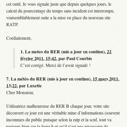
cet outil. Je vous signale juste que depuis quelques jours, le
calcul du pourcentage du temps sans incident est interrompu,
vraisemblablement suite a la mise en place du nouveau site
RATP.
Cordialement,
1.
La meteo du RER (mis a jour en continu),
22
février 2011, 15:42
,
par
Paul Courbis
C’est corrigé. Merci de l’avoir signalé !
7.
La météo du RER (mis à jour en continu),
15 mars 2011,
13:22
,
par
Luxette
Cher Monsieur,
Utilisatrice malheureuse du RER B chaque jour, votre site
découvert ce jour est une véritable mine d’informations (souvent
inconnues du public puisque selon la ratp et la scnf, tout va
toujours bien sur la ligne b et qu’il n’est pas nécessaire de