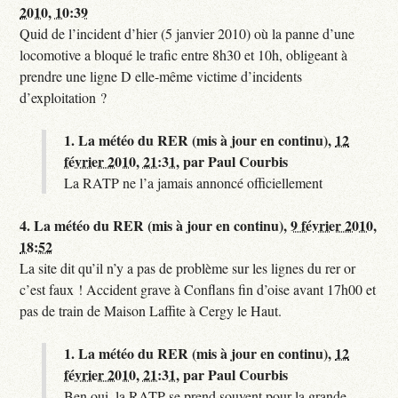
2010, 10:39
Quid de l’incident d’hier (5 janvier 2010) où la panne d’une
locomotive a bloqué le trafic entre 8h30 et 10h, obligeant à
prendre une ligne D elle-même victime d’incidents
d’exploitation ?
1.
La météo du RER (mis à jour en continu),
12
février 2010, 21:31
,
par
Paul Courbis
La RATP ne l’a jamais annoncé officiellement
4.
La météo du RER (mis à jour en continu),
9 février 2010,
18:52
La site dit qu’il n’y a pas de problème sur les lignes du rer or
c’est faux ! Accident grave à Conflans fin d’oise avant 17h00 et
pas de train de Maison Laffite à Cergy le Haut.
1.
La météo du RER (mis à jour en continu),
12
février 2010, 21:31
,
par
Paul Courbis
Ben oui, la RATP se prend souvent pour la grande