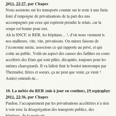
2011, 22:27
,
par
Chapes
Nous assistons sur les transports comme sur le reste à une furia
foire d’empoigne de privatisations de la part des uns
accompagnés par ceux qui espèrent prendre le relais, car la
soupe est bonne pour eux.
Ah la SNCF, le RER, les hôpitaux... !, d’où nous viennent ts
nos malheurs, vite, vite, privatisons. Ou mieux faisons de
l’économie mixte, associons ce qui rapporte au privé, et qui
coûte au public. Voilà un aspect des causes des faillites en cours
accélérés des Etats qui sont pillés, décapités, toujours pour les
mêmes charognards. Il va falloir finir le boulot interrompu par
Thermidor, frères et soeurs, ça ne peut que venir, ça vient !
Ami(e) entends-tu...
10.
La météo du RER (mis à jour en continu),
19 septembre
2011, 22:36
,
par
Chapes
Pardon, l’accaparement par les privatisations accélérées n’a rien
à voir avec la désagrégation des transports publics, des
hôpitaux, de la poste etc...