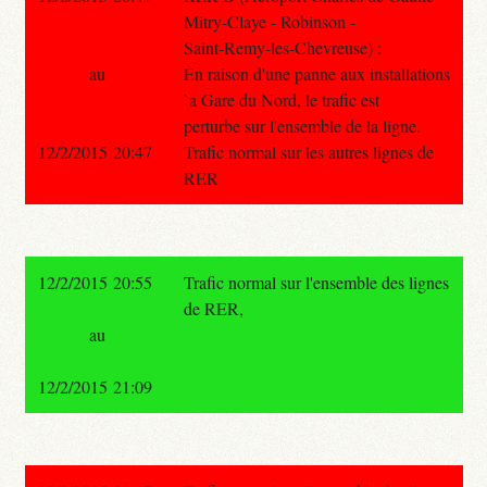
Mitry-Claye - Robinson -
Saint-Remy-les-Chevreuse) :
au
En raison d'une panne aux installations
`a Gare du Nord, le trafic est
perturbe sur l'ensemble de la ligne.
12/2/2015 20:47
Trafic normal sur les autres lignes de
RER
12/2/2015 20:55
Trafic normal sur l'ensemble des lignes
de RER,
au
12/2/2015 21:09