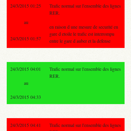
24/3/2015 01:25
Trafic normal sur l'ensemble des lignes
RER.
au
en raison d une mesure de securité en
gare d etoile le trafic est interrompu
24/3/2015 01:57
entre le gare d auber et la defense
24/3/2015 04:01
Trafic normal sur l'ensemble des lignes
RER.
au
24/3/2015 04:33
24/3/2015 04:41
Trafic normal sur l'ensemble des lignes