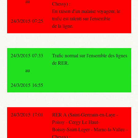
au
Chessy) :
En raison d'un malaise voyageur, le
trafic est ralenti sur l'ensemble
24/3/2015 07:25
de la ligne.
24/3/2015 07:33
Trafic normal sur l'ensemble des lignes
de RER.
au
24/3/2015 16:55
24/3/2015 17:01
RER A (Saint-Germain-en-Laye -
Poissy - Cergy Le Haut-
Boissy-Saint-Leger - Marne-la-Vallee -
Chessy) :