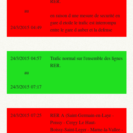
RER.
au
en raison d une mesure de securité en
gare d etoile le trafic est interrompu
24/3/2015 04:49
entre le gare d auber et la defense
24/3/2015 04:57
Trafic normal sur l'ensemble des lignes
RER.
au
24/3/2015 07:17
24/3/2015 07:25
RER A (Saint-Germain-en-Laye -
Poissy - Cergy Le Haut-
Boissy-Saint-Leger - Marne-la-Vallee -