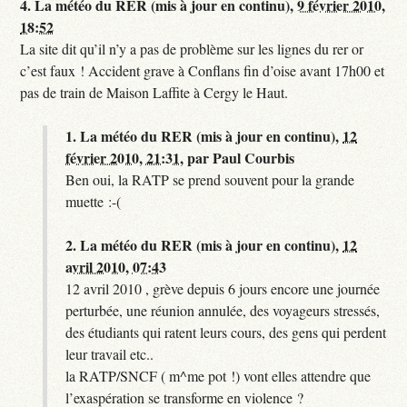
4.
La météo du RER (mis à jour en continu),
9 février 2010,
18:52
La site dit qu’il n’y a pas de problème sur les lignes du rer or
c’est faux ! Accident grave à Conflans fin d’oise avant 17h00 et
pas de train de Maison Laffite à Cergy le Haut.
1.
La météo du RER (mis à jour en continu),
12
février 2010, 21:31
,
par
Paul Courbis
Ben oui, la RATP se prend souvent pour la grande
muette :-(
2.
La météo du RER (mis à jour en continu),
12
avril 2010, 07:43
12 avril 2010 , grève depuis 6 jours encore une journée
perturbée, une réunion annulée, des voyageurs stressés,
des étudiants qui ratent leurs cours, des gens qui perdent
leur travail etc..
la RATP/SNCF ( m^me pot !) vont elles attendre que
l’exaspération se transforme en violence ?