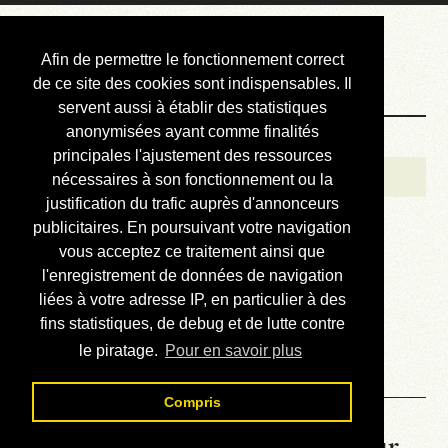
Courbis, « LE »
Afin de permettre le fonctionnement correct
Blog Officiel
de ce site des cookies sont indispensables. Il
servent aussi à établir des statistiques
anonymisées ayant comme finalités
Bienvenue
principales l'ajustement des ressources
Réalisations
nécessaires à son fonctionnement ou la
justification du trafic auprès d'annonceurs
Divers (et d’été)
publicitaires. En poursuivant votre navigation
vous acceptez ce traitement ainsi que
Annonces
l'enregistrement de données de navigation
Liens externes
liées à votre adresse IP, en particulier à des
fins statistiques, de debug et de lutte contre
Téléchargement
le piratage.
Pour en savoir plus
Contact
Compris
La météo du RER (mis à jour