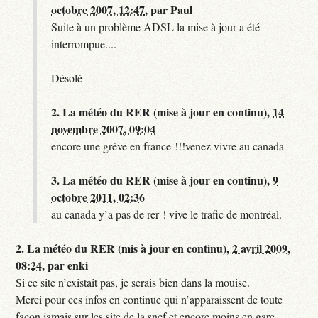
octobre 2007, 12:47
,
par
Paul
Suite à un problème ADSL la mise à jour a été
interrompue....
Désolé
2.
La météo du RER (mise à jour en continu),
14
novembre 2007, 09:04
encore une gréve en france !!!venez vivre au canada
3.
La météo du RER (mise à jour en continu),
9
octobre 2011, 02:36
au canada y’a pas de rer ! vive le trafic de montréal.
2.
La météo du RER (mis à jour en continu),
2 avril 2009,
08:24
,
par
enki
Si ce site n’existait pas, je serais bien dans la mouise.
Merci pour ces infos en continue qui n’apparaissent de toute
façon jamais sur les site de la sncf et encore moins en gare.