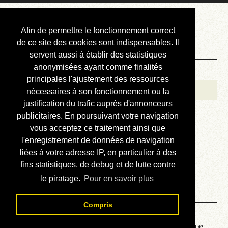
Courbis, « LE »
Afin de permettre le fonctionnement correct
Blog Officiel
de ce site des cookies sont indispensables. Il
servent aussi à établir des statistiques
anonymisées ayant comme finalités
Bienvenue
principales l'ajustement des ressources
Réalisations
nécessaires à son fonctionnement ou la
justification du trafic auprès d'annonceurs
Divers (et d’été)
publicitaires. En poursuivant votre navigation
vous acceptez ce traitement ainsi que
Annonces
l'enregistrement de données de navigation
Liens externes
liées à votre adresse IP, en particulier à des
fins statistiques, de debug et de lutte contre
Téléchargement
le piratage.
Pour en savoir plus
Contact
Compris
La météo du RER (mis à jour