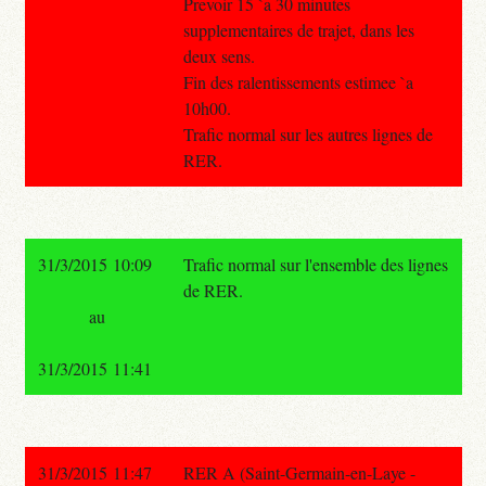
Prevoir 15 `a 30 minutes
supplementaires de trajet, dans les
deux sens.
Fin des ralentissements estimee `a
10h00.
Trafic normal sur les autres lignes de
RER.
31/3/2015 10:09
Trafic normal sur l'ensemble des lignes
de RER.
au
31/3/2015 11:41
31/3/2015 11:47
RER A (Saint-Germain-en-Laye -