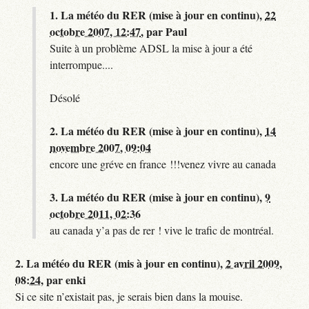
1.
La météo du RER (mise à jour en continu),
22
octobre 2007, 12:47
,
par
Paul
Suite à un problème ADSL la mise à jour a été
interrompue....
Désolé
2.
La météo du RER (mise à jour en continu),
14
novembre 2007, 09:04
encore une gréve en france !!!venez vivre au canada
3.
La météo du RER (mise à jour en continu),
9
octobre 2011, 02:36
au canada y’a pas de rer ! vive le trafic de montréal.
2.
La météo du RER (mis à jour en continu),
2 avril 2009,
08:24
,
par
enki
Si ce site n’existait pas, je serais bien dans la mouise.