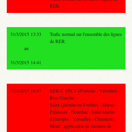
RER.
31/3/2015 13:33
Trafic normal sur l'ensemble des lignes
de RER.
au
31/3/2015 14:41
31/3/2015 14:47
RER C SNCF (Pontoise - Versailles -
Rive Gauche -
Saint-Quentin-en-Yvelines - Massy-
Palaiseau - Dourdan - Saint-Martin
d'Etampes - Versailles - Chantiers) :
Motif : application de mesures de