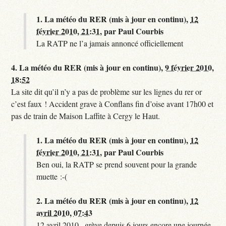
1.
La météo du RER (mis à jour en continu),
12
février 2010, 21:31
,
par
Paul Courbis
La RATP ne l’a jamais annoncé officiellement
4.
La météo du RER (mis à jour en continu),
9 février 2010,
18:52
La site dit qu’il n’y a pas de problème sur les lignes du rer or
c’est faux ! Accident grave à Conflans fin d’oise avant 17h00 et
pas de train de Maison Laffite à Cergy le Haut.
1.
La météo du RER (mis à jour en continu),
12
février 2010, 21:31
,
par
Paul Courbis
Ben oui, la RATP se prend souvent pour la grande
muette :-(
2.
La météo du RER (mis à jour en continu),
12
avril 2010, 07:43
12 avril 2010 , grève depuis 6 jours encore une journée