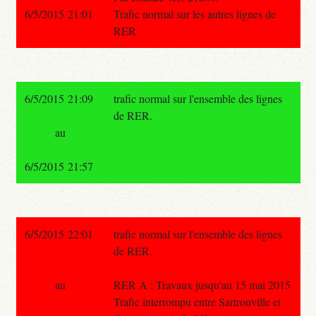
6/5/2015 21:01
Trafic normal sur les autres lignes de
RER
6/5/2015 21:09
trafic normal sur l'ensemble des lignes
de RER.
au
6/5/2015 21:57
6/5/2015 22:01
trafic normal sur l'ensemble des lignes
de RER.
au
RER A : Travaux jusqu'au 15 mai 2015
Trafic interrompu entre Sartrouville et