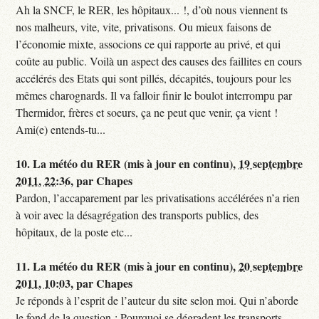
Ah la SNCF, le RER, les hôpitaux... !, d’où nous viennent ts
nos malheurs, vite, vite, privatisons. Ou mieux faisons de
l’économie mixte, associons ce qui rapporte au privé, et qui
coûte au public. Voilà un aspect des causes des faillites en cours
accélérés des Etats qui sont pillés, décapités, toujours pour les
mêmes charognards. Il va falloir finir le boulot interrompu par
Thermidor, frères et soeurs, ça ne peut que venir, ça vient !
Ami(e) entends-tu...
10.
La météo du RER (mis à jour en continu),
19 septembre
2011, 22:36
,
par
Chapes
Pardon, l’accaparement par les privatisations accélérées n’a rien
à voir avec la désagrégation des transports publics, des
hôpitaux, de la poste etc...
11.
La météo du RER (mis à jour en continu),
20 septembre
2011, 10:03
,
par
Chapes
Je réponds à l’esprit de l’auteur du site selon moi. Qui n’aborde
le fond de la question : Pourquoi se dégradent les transports,