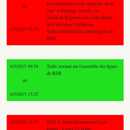
En repercussion d'un voyageur sur la
au
voie `a Bagneux, le trafic est
ralenti de Bagneux vers Saint-Remy-
les-Chevreuse / Robinson.
6/5/2015 09:49
Trafic normal sur les autres lignes de
RER.
6/5/2015 09:54
Trafic normal sur l'ensemble des lignes
de RER.
au
6/5/2015 15:25
6/5/2015 15:33
RER A (Saint-Germain-en-Laye -
Poissy - Cergy Le Haut-