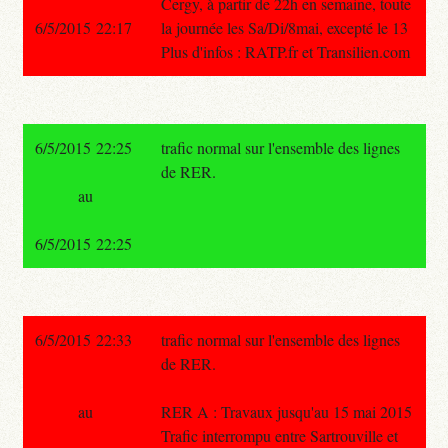
Cergy, à partir de 22h en semaine, toute
6/5/2015 22:17
la journée les Sa/Di/8mai, excepté le 13
Plus d'infos : RATP.fr et Transilien.com
6/5/2015 22:25
trafic normal sur l'ensemble des lignes
de RER.
au
6/5/2015 22:25
6/5/2015 22:33
trafic normal sur l'ensemble des lignes
de RER.
au
RER A : Travaux jusqu'au 15 mai 2015
Trafic interrompu entre Sartrouville et