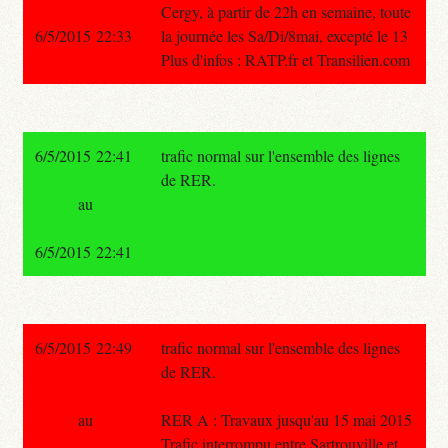
Cergy, à partir de 22h en semaine, toute
6/5/2015 22:33
la journée les Sa/Di/8mai, excepté le 13
Plus d'infos : RATP.fr et Transilien.com
6/5/2015 22:41
trafic normal sur l'ensemble des lignes
de RER.
au
6/5/2015 22:41
6/5/2015 22:49
trafic normal sur l'ensemble des lignes
de RER.
au
RER A : Travaux jusqu'au 15 mai 2015
Trafic interrompu entre Sartrouville et