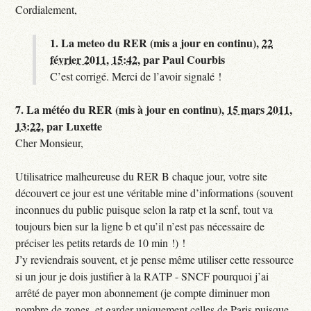
Cordialement,
1.
La meteo du RER (mis a jour en continu),
22
février 2011, 15:42
,
par
Paul Courbis
C’est corrigé. Merci de l’avoir signalé !
7.
La météo du RER (mis à jour en continu),
15 mars 2011,
13:22
,
par
Luxette
Cher Monsieur,
Utilisatrice malheureuse du RER B chaque jour, votre site
découvert ce jour est une véritable mine d’informations (souvent
inconnues du public puisque selon la ratp et la scnf, tout va
toujours bien sur la ligne b et qu’il n’est pas nécessaire de
préciser les petits retards de 10 min !) !
J’y reviendrais souvent, et je pense même utiliser cette ressource
si un jour je dois justifier à la RATP - SNCF pourquoi j’ai
arrêté de payer mon abonnement (je compte diminuer mon
nombre de zones, et garder uniquement celles de Paris puisque