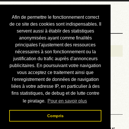
Courbis, « LE »
Afin de permettre le fonctionnement correct
Blog Officiel
de ce site des cookies sont indispensables. Il
servent aussi à établir des statistiques
anonymisées ayant comme finalités
Bienvenue
principales l'ajustement des ressources
Réalisations
nécessaires à son fonctionnement ou la
justification du trafic auprès d'annonceurs
Divers (et d’été)
publicitaires. En poursuivant votre navigation
vous acceptez ce traitement ainsi que
Annonces
l'enregistrement de données de navigation
Liens externes
liées à votre adresse IP, en particulier à des
fins statistiques, de debug et de lutte contre
Téléchargement
le piratage.
Pour en savoir plus
Contact
Compris
La météo du RER (mis à jour