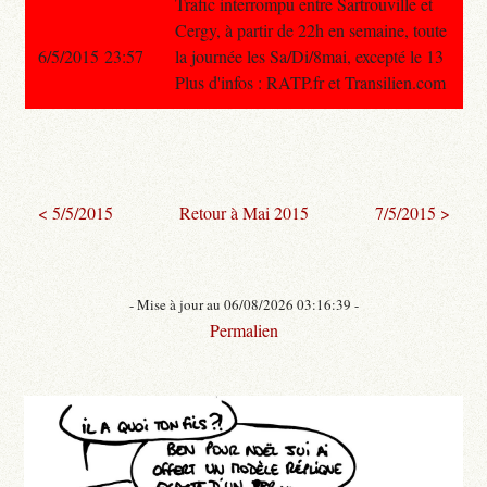
Trafic interrompu entre Sartrouville et
Cergy, à partir de 22h en semaine, toute
6/5/2015 23:57
la journée les Sa/Di/8mai, excepté le 13
Plus d'infos : RATP.fr et Transilien.com
< 5/5/2015
Retour à Mai 2015
7/5/2015 >
- Mise à jour au 06/08/2026 03:16:39 -
Permalien