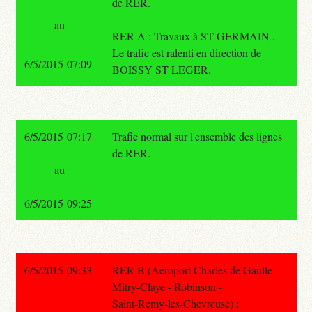
de RER.
au
RER A : Travaux à ST-GERMAIN .
Le trafic est ralenti en direction de
6/5/2015 07:09
BOISSY ST LEGER.
6/5/2015 07:17
Trafic normal sur l'ensemble des lignes
de RER.
au
6/5/2015 09:25
6/5/2015 09:33
RER B (Aeroport Charles de Gaulle -
Mitry-Claye - Robinson -
Saint-Remy-les-Chevreuse) :