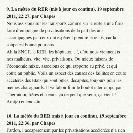
9.
La météo du RER (mis à jour en continu),
19 septembre
2011, 22:27
,
par
Chapes
Nous assistons sur les transports comme sur le reste à une furia
foire d’empoigne de privatisations de la part des uns
accompagnés par ceux qui espèrent prendre le relais, car la
soupe est bonne pour eux.
Ah la SNCF, le RER, les hôpitaux... !, d’où nous viennent ts
nos malheurs, vite, vite, privatisons. Ou mieux faisons de
l’économie mixte, associons ce qui rapporte au privé, et qui
coûte au public. Voilà un aspect des causes des faillites en cours
accélérés des Etats qui sont pillés, décapités, toujours pour les
mêmes charognards. Il va falloir finir le boulot interrompu par
Thermidor, frères et soeurs, ça ne peut que venir, ça vient !
Ami(e) entends-tu...
10.
La météo du RER (mis à jour en continu),
19 septembre
2011, 22:36
,
par
Chapes
Pardon, l’accaparement par les privatisations accélérées n’a rien