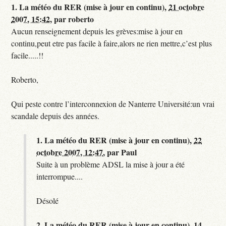
1.
La météo du RER (mise à jour en continu),
21 octobre
2007, 15:42
,
par
roberto
Aucun renseignement depuis les grèves:mise à jour en
continu,peut etre pas facile à faire,alors ne rien mettre,c’est plus
facile.....!!
Roberto,
Qui peste contre l’interconnexion de Nanterre Université:un vrai
scandale depuis des années.
1.
La météo du RER (mise à jour en continu),
22
octobre 2007, 12:47
,
par
Paul
Suite à un problème ADSL la mise à jour a été
interrompue....
Désolé
2.
La météo du RER (mise à jour en continu),
14