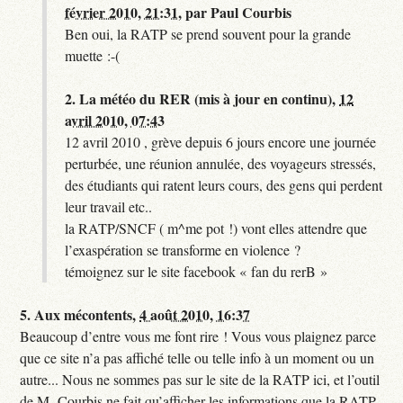
février 2010, 21:31
,
par
Paul Courbis
Ben oui, la RATP se prend souvent pour la grande
muette :-(
2.
La météo du RER (mis à jour en continu),
12
avril 2010, 07:43
12 avril 2010 , grève depuis 6 jours encore une journée
perturbée, une réunion annulée, des voyageurs stressés,
des étudiants qui ratent leurs cours, des gens qui perdent
leur travail etc..
la RATP/SNCF ( m^me pot !) vont elles attendre que
l’exaspération se transforme en violence ?
témoignez sur le site facebook « fan du rerB »
5.
Aux mécontents,
4 août 2010, 16:37
Beaucoup d’entre vous me font rire ! Vous vous plaignez parce
que ce site n’a pas affiché telle ou telle info à un moment ou un
autre... Nous ne sommes pas sur le site de la RATP ici, et l’outil
de M. Courbis ne fait qu’afficher les informations que la RATP