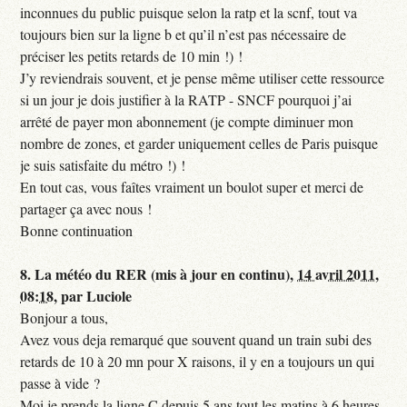
inconnues du public puisque selon la ratp et la scnf, tout va
toujours bien sur la ligne b et qu’il n’est pas nécessaire de
préciser les petits retards de 10 min !) !
J’y reviendrais souvent, et je pense même utiliser cette ressource
si un jour je dois justifier à la RATP - SNCF pourquoi j’ai
arrêté de payer mon abonnement (je compte diminuer mon
nombre de zones, et garder uniquement celles de Paris puisque
je suis satisfaite du métro !) !
En tout cas, vous faîtes vraiment un boulot super et merci de
partager ça avec nous !
Bonne continuation
8.
La météo du RER (mis à jour en continu),
14 avril 2011,
08:18
,
par
Luciole
Bonjour a tous,
Avez vous deja remarqué que souvent quand un train subi des
retards de 10 à 20 mn pour X raisons, il y en a toujours un qui
passe à vide ?
Moi je prends la ligne C depuis 5 ans tout les matins à 6 heures