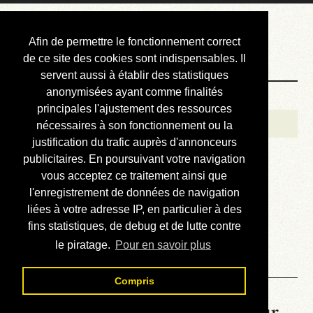
Courbis, « LE »
Afin de permettre le fonctionnement correct
Blog Officiel
de ce site des cookies sont indispensables. Il
servent aussi à établir des statistiques
anonymisées ayant comme finalités
Bienvenue
principales l'ajustement des ressources
Réalisations
nécessaires à son fonctionnement ou la
justification du trafic auprès d'annonceurs
Divers (et d’été)
publicitaires. En poursuivant votre navigation
vous acceptez ce traitement ainsi que
Annonces
l'enregistrement de données de navigation
Liens externes
liées à votre adresse IP, en particulier à des
fins statistiques, de debug et de lutte contre
Téléchargement
le piratage.
Pour en savoir plus
Contact
Compris
La météo du RER (mis à jour