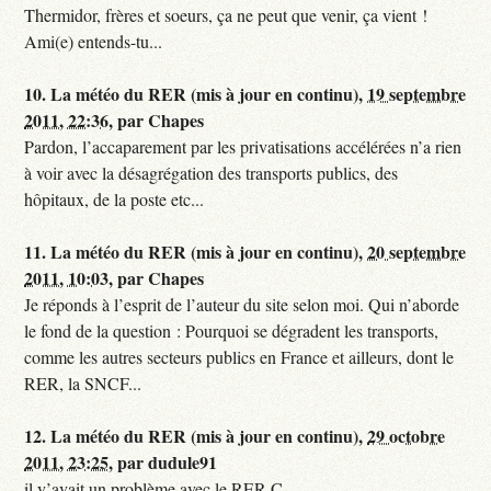
Thermidor, frères et soeurs, ça ne peut que venir, ça vient !
Ami(e) entends-tu...
10.
La météo du RER (mis à jour en continu),
19 septembre
2011, 22:36
,
par
Chapes
Pardon, l’accaparement par les privatisations accélérées n’a rien
à voir avec la désagrégation des transports publics, des
hôpitaux, de la poste etc...
11.
La météo du RER (mis à jour en continu),
20 septembre
2011, 10:03
,
par
Chapes
Je réponds à l’esprit de l’auteur du site selon moi. Qui n’aborde
le fond de la question : Pourquoi se dégradent les transports,
comme les autres secteurs publics en France et ailleurs, dont le
RER, la SNCF...
12.
La météo du RER (mis à jour en continu),
29 octobre
2011, 23:25
,
par
dudule91
il y’avait un problème avec le RER C