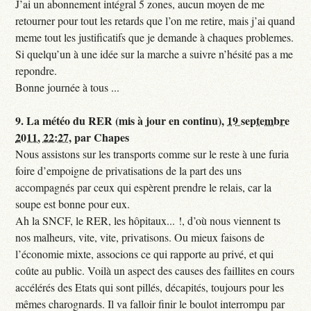
J’ai un abonnement intégral 5 zones, aucun moyen de me
retourner pour tout les retards que l’on me retire, mais j’ai quand
meme tout les justificatifs que je demande à chaques problemes.
Si quelqu’un à une idée sur la marche a suivre n’hésité pas a me
repondre.
Bonne journée à tous ...
9.
La météo du RER (mis à jour en continu),
19 septembre
2011, 22:27
,
par
Chapes
Nous assistons sur les transports comme sur le reste à une furia
foire d’empoigne de privatisations de la part des uns
accompagnés par ceux qui espèrent prendre le relais, car la
soupe est bonne pour eux.
Ah la SNCF, le RER, les hôpitaux... !, d’où nous viennent ts
nos malheurs, vite, vite, privatisons. Ou mieux faisons de
l’économie mixte, associons ce qui rapporte au privé, et qui
coûte au public. Voilà un aspect des causes des faillites en cours
accélérés des Etats qui sont pillés, décapités, toujours pour les
mêmes charognards. Il va falloir finir le boulot interrompu par