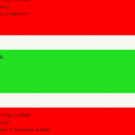
essy) :
c est ralenti sur
ER.
 Cergy Le Haut-
essy) :
tion et Vincennes, le trafic