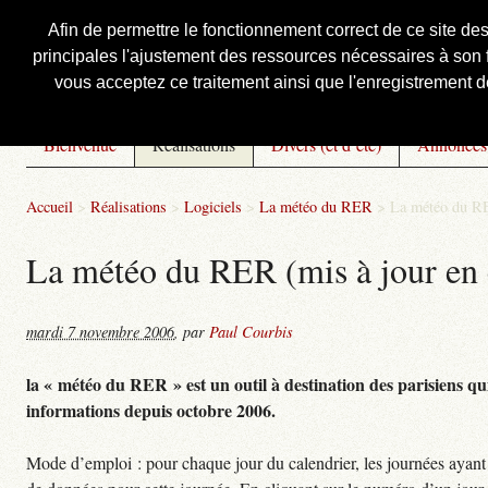
Afin de permettre le fonctionnement correct de ce site de
principales l'ajustement des ressources nécessaires à son f
Courbis, « LE » Blog Officiel
vous acceptez ce traitement ainsi que l'enregistrement de
Bienvenue
Réalisations
Divers (et d’été)
Annonces
Accueil
>
Réalisations
>
Logiciels
>
La météo du RER
>
La météo du RE
La météo du RER (mis à jour en 
mardi 7 novembre 2006
,
par
Paul Courbis
la « météo du RER » est un outil à destination des parisiens qui
informations depuis octobre 2006.
Mode d’emploi : pour chaque jour du calendrier, les journées ayant 