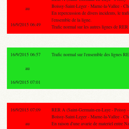
Boissy-Saint-Leger - Marne-la-Vallee - Ch
au
En repercussion de divers incidents, le trafi
l'ensemble de la ligne.
16/9/2015 06:49
Trafic normal sur les autres lignes de RER
16/9/2015 06:57
Trafic normal sur l'ensemble des lignes R
au
16/9/2015 07:01
16/9/2015 07:09
RER A (Saint-Germain-en-Laye - Poissy -
Boissy-Saint-Leger - Marne-la-Vallee - Ch
au
En raison d'une avarie de materiel entre Na