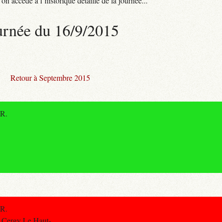
n accède à l’historique détaillé de la journée...
urnée du 16/9/2015
Retour à Septembre 2015
ER.
ER.
 Cergy Le Haut-