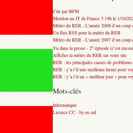
Cité par BFM
Mention au JT de France 3 19h le 1/10/20
Météo du RER - L’année 2008 d’un coup d
Un flux RSS pour la météo du RER
Météo du RER - L’année 2007 d’un coup d
e
Vu dans la presse - 2
épisode (c’est encore
Afficher la météo du RER sur votre site
RER : les principales causes de problèmes
RER : y’a t’il une meilleure heure pour vo
RER : y’a t’il un « meilleur jour » pour v
Mots-clés
Informatique
Licence CC - by-nc-nd