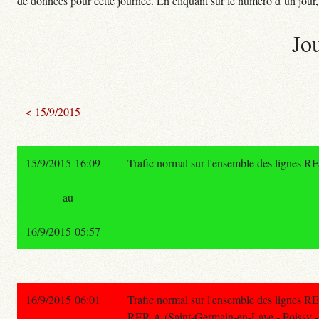
de données pour cette journée. En cliquant sur le numéro d’un jour, o
Jo
< 15/9/2015
15/9/2015 16:09
Trafic normal sur l'ensemble des lignes R
au
16/9/2015 05:57
16/9/2015 06:01
Trafic normal sur l'ensemble des lignes R
RER A (Saint-Germain-en-Laye - Poissy -