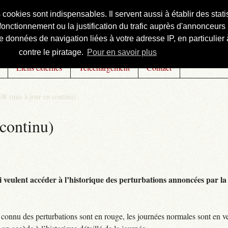
s cookies sont indispensables. Il servent aussi à établir des st
onctionnement ou la justification du trafic auprès d'annonceurs 
 données de navigation liées à votre adresse IP, en particulier à
contre le piratage.
Pour en savoir plus
Liens externes
Téléchargement
Contact
R (mis à jour en continu)
continu)
 veulent accéder à l’historique des perturbations annoncées par la 
connu des perturbations sont en rouge, les journées normales sont en ve