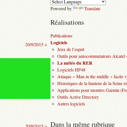
Powered by
Translate
Réalisations
Publications
Logiciels
20/9/2015 >
Jeux de l’esprit
Outils pour autocommutateurs Alcatel
La météo du RER
Logiciels HP48
Attaque « Man in the middle » facile v
Historiques de la hauteur de la Seine et
Applications pour montres Garmin (Fen
Outils Active Directory
Autres logiciels
Dans la même rubrique
20/9/2015 >