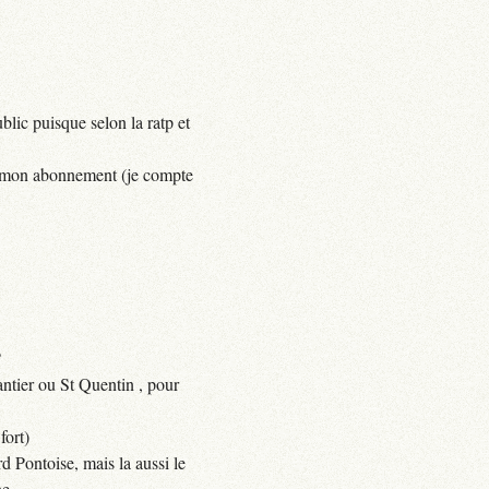
lic puisque selon la ratp et
yer mon abonnement (je compte
?
ntier ou St Quentin , pour
fort)
d Pontoise, mais la aussi le
e.