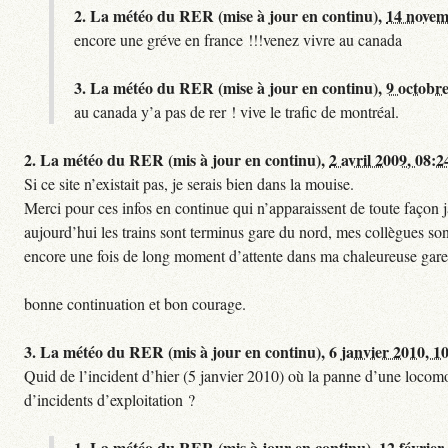
2.
La météo du RER (mise à jour en continu),
14 novem
encore une gréve en france !!!venez vivre au canada
3.
La météo du RER (mise à jour en continu),
9 octobre
au canada y’a pas de rer ! vive le trafic de montréal.
2.
La météo du RER (mis à jour en continu),
2 avril 2009, 08:2
Si ce site n’existait pas, je serais bien dans la mouise.
Merci pour ces infos en continue qui n’apparaissent de toute façon ja
aujourd’hui les trains sont terminus gare du nord, mes collègues sont
encore une fois de long moment d’attente dans ma chaleureuse gare
bonne continuation et bon courage.
3.
La météo du RER (mis à jour en continu),
6 janvier 2010, 1
Quid de l’incident d’hier (5 janvier 2010) où la panne d’une locomo
d’incidents d’exploitation ?
1.
La météo du RER (mis à jour en continu),
12 février