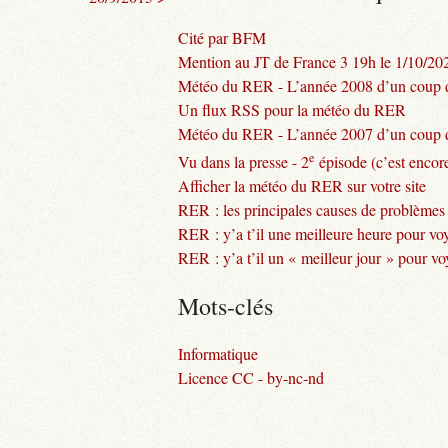
Cité par BFM
Mention au JT de France 3 19h le 1/10/20
Météo du RER - L’année 2008 d’un coup d
Un flux RSS pour la météo du RER
Météo du RER - L’année 2007 d’un coup d
e
Vu dans la presse - 2
épisode (c’est encore
Afficher la météo du RER sur votre site
RER : les principales causes de problèmes
RER : y’a t’il une meilleure heure pour vo
RER : y’a t’il un « meilleur jour » pour v
Mots-clés
Informatique
Licence CC - by-nc-nd