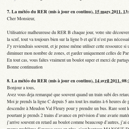
7.
La météo du RER (mis à jour en continu),
15 mars 2011, 13
Cher Monsieur,
Utilisatrice malheureuse du RER B chaque jour, votre site découvert
la scnf, tout va toujours bien sur la ligne b et qu’il n’est pas nécessa
J’y reviendrais souvent, et je pense même utiliser cette ressource 
diminuer mon nombre de zones, et garder uniquement celles de Paris 
En tout cas, vous faîtes vraiment un boulot super et merci de partag
Bonne continuation
8.
La météo du RER (mis à jour en continu),
14 avril 2011, 08:
Bonjour a tous,
Avez vous deja remarqué que souvent quand un train subi des retards
Moi je prends la ligne C depuis 5 ans tout les matins à 6 heures de
descendre à Meudon Val Fleury pour y prendre un bus. Rare sont les 
pourtant je prends 2 trains d’avance en prévision d’une avarie matéri
j’arrive souvent en retard au boulot comme beaucoup d’autres, j’ai e
meme problème d’excuse avec en plus, c’est honteux MANQUE D E