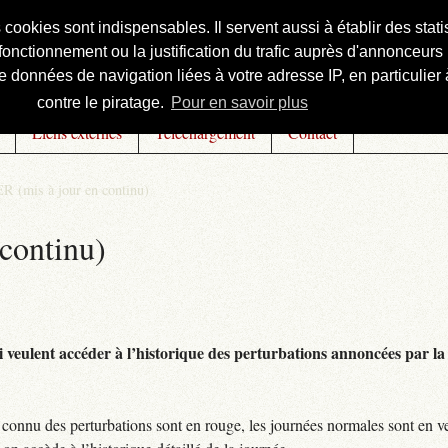
s cookies sont indispensables. Il servent aussi à établir des st
onctionnement ou la justification du trafic auprès d'annonceurs 
 données de navigation liées à votre adresse IP, en particulier à
contre le piratage.
Pour en savoir plus
Liens externes
Téléchargement
Contact
R (mis à jour en continu)
continu)
 veulent accéder à l’historique des perturbations annoncées par la 
connu des perturbations sont en rouge, les journées normales sont en ve