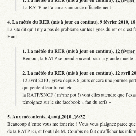
La RATP ne l’a jamais annoncé officiellement
4.
La météo du RER (mis à jour en continu),
9 février 2010, 18
La site dit qu’il n’y a pas de problème sur les lignes du rer or c’es
Haut.
1.
La météo du RER (mis à jour en continu),
12 février
Ben oui, la RATP se prend souvent pour la grande muette :
2.
La météo du RER (mis à jour en continu),
12 avril 2
12 avril 2010 , grève depuis 6 jours encore une journée pert
qui perdent leur travail etc..
la RATP/SNCF ( m^me pot !) vont elles attendre que l’exas
témoignez sur le site facebook « fan du rerB »
5.
Aux mécontents,
4 août 2010, 16:37
Beaucoup d’entre vous me font rire ! Vous vous plaignez parce que ce
de la RATP ici, et l’outil de M. Courbis ne fait qu’afficher les inf