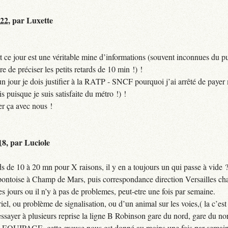
:22
,
par
Luxette
 ce jour est une véritable mine d’informations (souvent inconnues du pub
ire de préciser les petits retards de 10 min !) !
si un jour je dois justifier à la RATP - SNCF pourquoi j’ai arrêté de pa
puisque je suis satisfaite du métro !) !
er ça avec nous !
18
,
par
Luciole
 de 10 à 20 mn pour X raisons, il y en a toujours un qui passe à vide 
 pontoise à Champ de Mars, puis correspondance direction Versailles cha
jours ou il n’y à pas de problemes, peut-etre une fois par semaine.
el, ou problème de signalisation, ou d’un animal sur les voies,( la c’est 
ssayer à plusieurs reprise la ligne B Robinson gare du nord, gare du nor
QUIPAGE, cette excuse nous est donné au moins une fois par semain