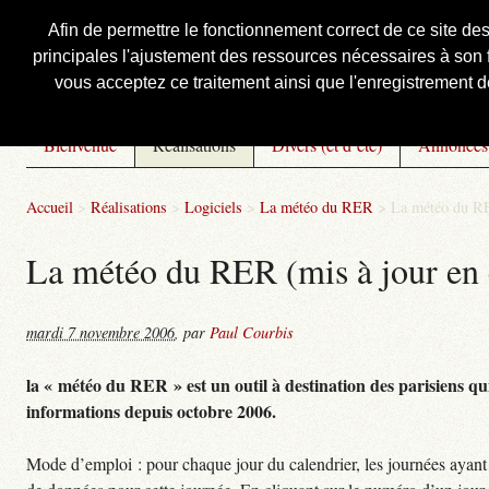
Afin de permettre le fonctionnement correct de ce site de
principales l'ajustement des ressources nécessaires à son f
Courbis, « LE » Blog Officiel
vous acceptez ce traitement ainsi que l'enregistrement de
Bienvenue
Réalisations
Divers (et d’été)
Annonces
Accueil
>
Réalisations
>
Logiciels
>
La météo du RER
>
La météo du RE
La météo du RER (mis à jour en 
mardi 7 novembre 2006
,
par
Paul Courbis
la « météo du RER » est un outil à destination des parisiens qui
informations depuis octobre 2006.
Mode d’emploi : pour chaque jour du calendrier, les journées ayant 