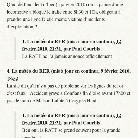
Quid de l’incident d’hier (5 janvier 2010) où la panne d’une
locomotive a bloqué le trafic entre 8h30 et 10h, obligeant à
prendre une ligne D elle-même victime d’incidents
d’exploitation ?
1.
La météo du RER (mis à jour en continu),
12
février 2010, 21:31
,
par
Paul Courbis
La RATP ne l’a jamais annoncé officiellement
4.
La météo du RER (mis à jour en continu),
9 février 2010,
18:52
La site dit qu’il n’y a pas de problème sur les lignes du rer or
c’est faux ! Accident grave à Conflans fin d’oise avant 17h00 et
pas de train de Maison Laffite à Cergy le Haut.
1.
La météo du RER (mis à jour en continu),
12
février 2010, 21:31
,
par
Paul Courbis
Ben oui, la RATP se prend souvent pour la grande
muette :-(