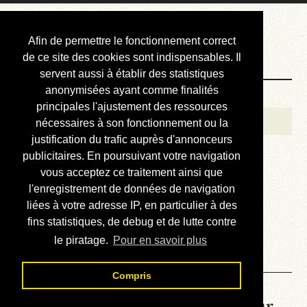
Courbis, « LE »
Afin de permettre le fonctionnement correct
Blog Officiel
de ce site des cookies sont indispensables. Il
servent aussi à établir des statistiques
anonymisées ayant comme finalités
Bienvenue
principales l'ajustement des ressources
Réalisations
nécessaires à son fonctionnement ou la
justification du trafic auprès d'annonceurs
Divers (et d’été)
publicitaires. En poursuivant votre navigation
vous acceptez ce traitement ainsi que
Annonces
l'enregistrement de données de navigation
Liens externes
liées à votre adresse IP, en particulier à des
fins statistiques, de debug et de lutte contre
Téléchargement
le piratage.
Pour en savoir plus
Contact
Compris
La météo du RER (mis à jour