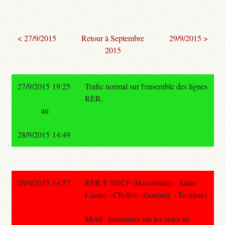
< 27/9/2015
Retour à Septembre
29/9/2015 >
2015
27/9/2015 19:25
Trafic normal sur l'ensemble des lignes
RER.
au
28/9/2015 14:49
28/9/2015 14:57
RER E SNCF (Haussmann - Saint-
Lazare - Chelles - Gournay - Tournan)
:
Motif : personnes sur les voies au