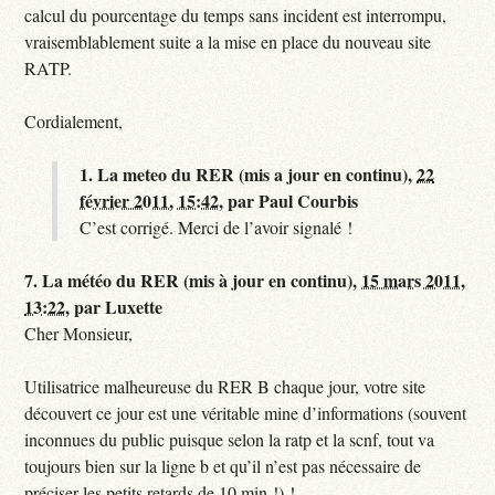
calcul du pourcentage du temps sans incident est interrompu,
vraisemblablement suite a la mise en place du nouveau site
RATP.
Cordialement,
1.
La meteo du RER (mis a jour en continu),
22
février 2011, 15:42
,
par
Paul Courbis
C’est corrigé. Merci de l’avoir signalé !
7.
La météo du RER (mis à jour en continu),
15 mars 2011,
13:22
,
par
Luxette
Cher Monsieur,
Utilisatrice malheureuse du RER B chaque jour, votre site
découvert ce jour est une véritable mine d’informations (souvent
inconnues du public puisque selon la ratp et la scnf, tout va
toujours bien sur la ligne b et qu’il n’est pas nécessaire de
préciser les petits retards de 10 min !) !