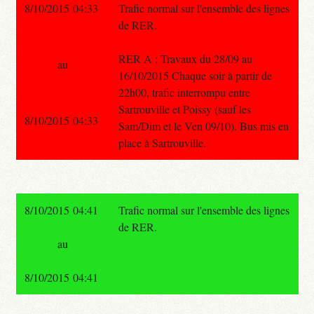
8/10/2015 04:33
Trafic normal sur l'ensemble des lignes
de RER.
RER A : Travaux du 28/09 au
au
16/10/2015 Chaque soir à partir de
22h00, trafic interrompu entre
Sartrouville et Poissy (sauf les
8/10/2015 04:33
Sam/Dim et le Ven 09/10). Bus mis en
place à Sartrouville.
8/10/2015 04:41
Trafic normal sur l'ensemble des lignes
de RER.
au
8/10/2015 04:41