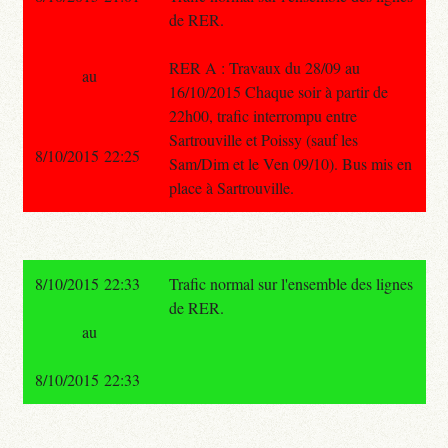
de RER.
RER A : Travaux du 28/09 au
au
16/10/2015 Chaque soir à partir de
22h00, trafic interrompu entre
Sartrouville et Poissy (sauf les
8/10/2015 22:25
Sam/Dim et le Ven 09/10). Bus mis en
place à Sartrouville.
8/10/2015 22:33
Trafic normal sur l'ensemble des lignes
de RER.
au
8/10/2015 22:33