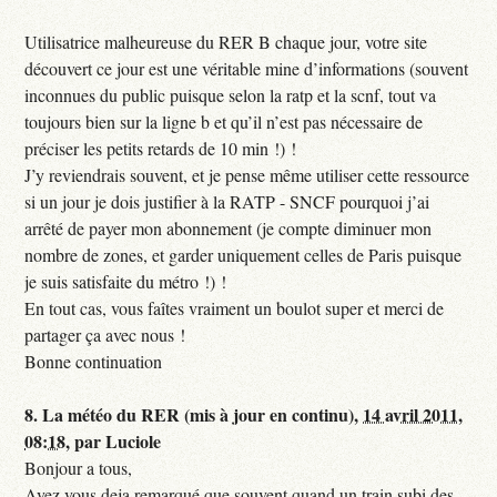
Utilisatrice malheureuse du RER B chaque jour, votre site
découvert ce jour est une véritable mine d’informations (souvent
inconnues du public puisque selon la ratp et la scnf, tout va
toujours bien sur la ligne b et qu’il n’est pas nécessaire de
préciser les petits retards de 10 min !) !
J’y reviendrais souvent, et je pense même utiliser cette ressource
si un jour je dois justifier à la RATP - SNCF pourquoi j’ai
arrêté de payer mon abonnement (je compte diminuer mon
nombre de zones, et garder uniquement celles de Paris puisque
je suis satisfaite du métro !) !
En tout cas, vous faîtes vraiment un boulot super et merci de
partager ça avec nous !
Bonne continuation
8.
La météo du RER (mis à jour en continu),
14 avril 2011,
08:18
,
par
Luciole
Bonjour a tous,
Avez vous deja remarqué que souvent quand un train subi des