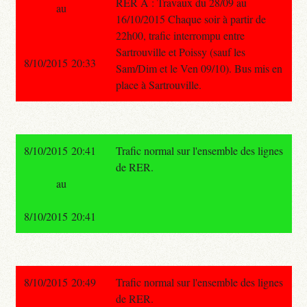
RER A : Travaux du 28/09 au
au
16/10/2015 Chaque soir à partir de
22h00, trafic interrompu entre
Sartrouville et Poissy (sauf les
8/10/2015 20:33
Sam/Dim et le Ven 09/10). Bus mis en
place à Sartrouville.
8/10/2015 20:41
Trafic normal sur l'ensemble des lignes
de RER.
au
8/10/2015 20:41
8/10/2015 20:49
Trafic normal sur l'ensemble des lignes
de RER.