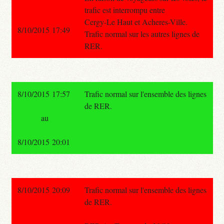
trafic est interrompu entre
Cergy-Le Haut et Acheres-Ville.
8/10/2015 17:49
Trafic normal sur les autres lignes de
RER.
8/10/2015 17:57
Trafic normal sur l'ensemble des lignes
de RER.
au
8/10/2015 20:01
8/10/2015 20:09
Trafic normal sur l'ensemble des lignes
de RER.