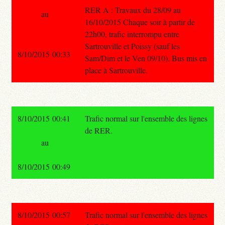
RER A : Travaux du 28/09 au
au
16/10/2015 Chaque soir à partir de
22h00, trafic interrompu entre
Sartrouville et Poissy (sauf les
8/10/2015 00:33
Sam/Dim et le Ven 09/10). Bus mis en
place à Sartrouville.
8/10/2015 00:41
Trafic normal sur l'ensemble des lignes
de RER.
au
8/10/2015 00:49
8/10/2015 00:57
Trafic normal sur l'ensemble des lignes