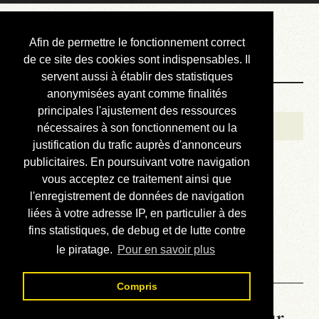
Courbis, « LE »
Afin de permettre le fonctionnement correct
Blog Officiel
de ce site des cookies sont indispensables. Il
servent aussi à établir des statistiques
anonymisées ayant comme finalités
Bienvenue
principales l'ajustement des ressources
Réalisations
nécessaires à son fonctionnement ou la
justification du trafic auprès d'annonceurs
Divers (et d’été)
publicitaires. En poursuivant votre navigation
vous acceptez ce traitement ainsi que
Annonces
l'enregistrement de données de navigation
Liens externes
liées à votre adresse IP, en particulier à des
fins statistiques, de debug et de lutte contre
Téléchargement
le piratage.
Pour en savoir plus
Contact
Compris
La météo du RER (mis à jour