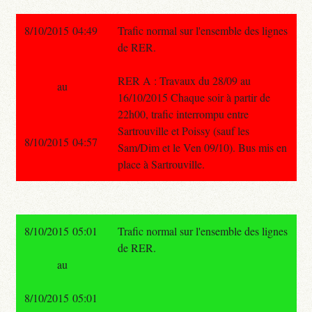
8/10/2015 04:49
Trafic normal sur l'ensemble des lignes
de RER.
RER A : Travaux du 28/09 au
au
16/10/2015 Chaque soir à partir de
22h00, trafic interrompu entre
Sartrouville et Poissy (sauf les
8/10/2015 04:57
Sam/Dim et le Ven 09/10). Bus mis en
place à Sartrouville.
8/10/2015 05:01
Trafic normal sur l'ensemble des lignes
de RER.
au
8/10/2015 05:01