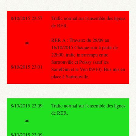
8/10/2015 22:57
Trafic normal sur l'ensemble des lignes
de RER.
RER A : Travaux du 28/09 au
au
16/10/2015 Chaque soir à partir de
22h00, trafic interrompu entre
Sartrouville et Poissy (sauf les
8/10/2015 23:01
Sam/Dim et le Ven 09/10). Bus mis en
place à Sartrouville.
8/10/2015 23:09
Trafic normal sur l'ensemble des lignes
de RER.
au
8/10/2015 23:09