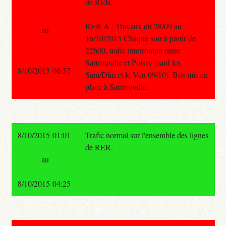
de RER.
RER A : Travaux du 28/09 au
au
16/10/2015 Chaque soir à partir de
22h00, trafic interrompu entre
Sartrouville et Poissy (sauf les
8/10/2015 00:57
Sam/Dim et le Ven 09/10). Bus mis en
place à Sartrouville.
8/10/2015 01:01
Trafic normal sur l'ensemble des lignes
de RER.
au
8/10/2015 04:25