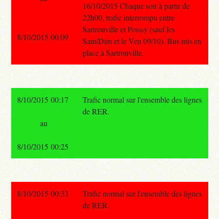
16/10/2015 Chaque soir à partir de
22h00, trafic interrompu entre
Sartrouville et Poissy (sauf les
8/10/2015 00:09
Sam/Dim et le Ven 09/10). Bus mis en
place à Sartrouville.
8/10/2015 00:17
Trafic normal sur l'ensemble des lignes
de RER.
au
8/10/2015 00:25
8/10/2015 00:33
Trafic normal sur l'ensemble des lignes
de RER.