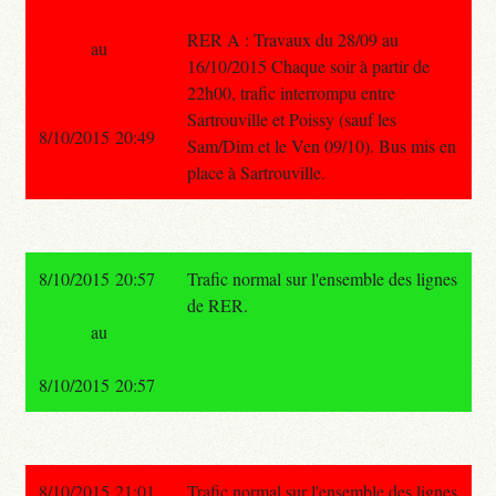
RER A : Travaux du 28/09 au
au
16/10/2015 Chaque soir à partir de
22h00, trafic interrompu entre
Sartrouville et Poissy (sauf les
8/10/2015 20:49
Sam/Dim et le Ven 09/10). Bus mis en
place à Sartrouville.
8/10/2015 20:57
Trafic normal sur l'ensemble des lignes
de RER.
au
8/10/2015 20:57
8/10/2015 21:01
Trafic normal sur l'ensemble des lignes