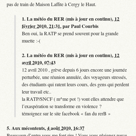
pas de train de Maison Laffite à Cergy le Haut.
1.
La météo du RER (mis à jour en continu),
12
février 2010, 21:31
,
par
Paul Courbis
Ben oui, la RATP se prend souvent pour la grande
muette :-(
2.
La météo du RER (mis à jour en continu),
12
avril 2010, 07:43
12 avril 2010 , grève depuis 6 jours encore une journée
perturbée, une réunion annulée, des voyageurs stressés,
des étudiants qui ratent leurs cours, des gens qui perdent
leur travail etc..
la RATP/SNCF ( m^me pot !) vont elles attendre que
l’exaspération se transforme en violence ?
témoignez sur le site facebook « fan du rerB »
5.
Aux mécontents,
4 août 2010, 16:37
Beaucoup d’entre vous me font rire ! Vous vous plaignez parce