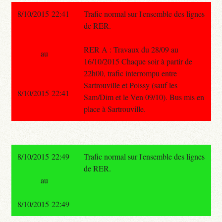
8/10/2015 22:41
Trafic normal sur l'ensemble des lignes
de RER.
RER A : Travaux du 28/09 au
au
16/10/2015 Chaque soir à partir de
22h00, trafic interrompu entre
Sartrouville et Poissy (sauf les
8/10/2015 22:41
Sam/Dim et le Ven 09/10). Bus mis en
place à Sartrouville.
8/10/2015 22:49
Trafic normal sur l'ensemble des lignes
de RER.
au
8/10/2015 22:49