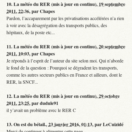
10.
La météo du RER (mis à jour en continu),
19 septembre
2011, 22:36
,
par
Chapes
Pardon, l’accaparement par les privatisations accélérées n’a rien
à voir avec la désagrégation des transports publics, des
hôpitaux, de la poste etc...
11.
La météo du RER (mis à jour en continu),
20 septembre
2011, 10:03
,
par
Chapes
Je réponds à l’esprit de l’auteur du site selon moi. Qui n’aborde
le fond de la question : Pourquoi se dégradent les transports,
comme les autres secteurs publics en France et ailleurs, dont le
RER, la SNCF...
12.
La météo du RER (mis à jour en continu),
29 octobre
2011, 23:25
,
par
dudule91
il y’avait un problème avec le RER C
13.
On est du bétail.,
23 janvier 2016, 01:13
,
par
LeCuizidé
Merci de continuer à alimenter cette page.