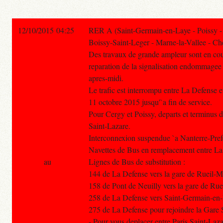
12/10/2015 04:25
RER A (Saint-Germain-en-Laye - Poissy -
Boissy-Saint-Leger - Marne-la-Vallee - Che
Des travaux de grande ampleur sont en cou
reparation de la signalisation endommagee 
apres-midi.
Le trafic est interrompu entre La Defense
11 octobre 2015 jusqu'`a fin de service.
Pour Cergy et Poissy, departs et terminus d
Saint-Lazare.
Interconnexion suspendue `a Nanterre-Pref
Navettes de Bus en remplacement entre La
au
Lignes de Bus de substitution :
144 de La Defense vers la gare de Rueil
158 de Pont de Neuilly vers la gare de R
258 de La Defense vers Saint-Germain-en
275 de La Defense pour rejoindre la Gare
- Pour vous deplacer entre Paris Saint-Laz