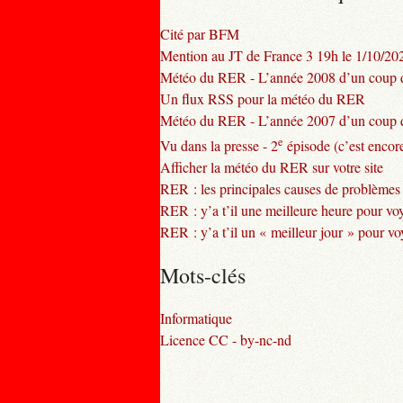
Cité par BFM
Mention au JT de France 3 19h le 1/10/20
Météo du RER - L’année 2008 d’un coup d
Un flux RSS pour la météo du RER
Météo du RER - L’année 2007 d’un coup d
e
Vu dans la presse - 2
épisode (c’est encore
Afficher la météo du RER sur votre site
RER : les principales causes de problèmes
RER : y’a t’il une meilleure heure pour vo
RER : y’a t’il un « meilleur jour » pour v
Mots-clés
Informatique
Licence CC - by-nc-nd