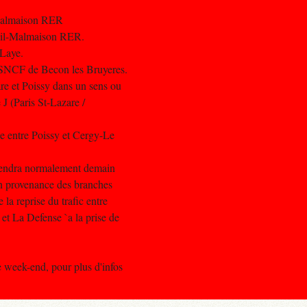
-Malmaison RER
ueil-Malmaison RER.
-Laye.
 SNCF de Becon les Bruyeres.
are et Poissy dans un sens ou
e J (Paris St-Lazare /
ce entre Poissy et Cergy-Le
prendra normalement demain
 en provenance des branches
a reprise du trafic entre
t La Defense `a la prise de
 week-end, pour plus d'infos