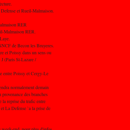
ecture.
 Defense et Rueil-Malmaison.
-Malmaison RER
ueil-Malmaison RER.
-Laye.
 SNCF de Becon les Bruyeres.
are et Poissy dans un sens ou
e J (Paris St-Lazare /
ce entre Poissy et Cergy-Le
prendra normalement demain
 en provenance des branches
a reprise du trafic entre
t La Defense `a la prise de
 week-end, pour plus d'infos