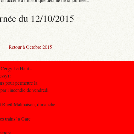
n accède à l’historique détaillé de la journée...
rnée du 12/10/2015
Retour à Octobre 2015
 Cergy Le Haut -
ssy) :
rs pour permettre la
par l'incendie de vendredi
 et Rueil-Malmaison, dimanche
es trains `a Gare
ecture.