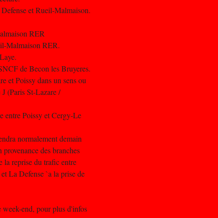
 Defense et Rueil-Malmaison.
-Malmaison RER
ueil-Malmaison RER.
-Laye.
 SNCF de Becon les Bruyeres.
are et Poissy dans un sens ou
e J (Paris St-Lazare /
ce entre Poissy et Cergy-Le
prendra normalement demain
 en provenance des branches
a reprise du trafic entre
t La Defense `a la prise de
 week-end, pour plus d'infos