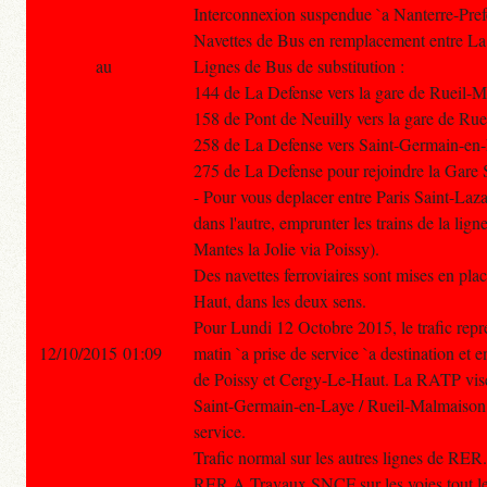
Interconnexion suspendue `a Nanterre-Pref
Navettes de Bus en remplacement entre La
au
Lignes de Bus de substitution :
144 de La Defense vers la gare de Rueil
158 de Pont de Neuilly vers la gare de R
258 de La Defense vers Saint-Germain-en
275 de La Defense pour rejoindre la Gare
- Pour vous deplacer entre Paris Saint-Laz
dans l'autre, emprunter les trains de la lign
Mantes la Jolie via Poissy).
Des navettes ferroviaires sont mises en pla
Haut, dans les deux sens.
Pour Lundi 12 Octobre 2015, le trafic re
12/10/2015 01:09
matin `a prise de service `a destination et
de Poissy et Cergy-Le-Haut. La RATP vise l
Saint-Germain-en-Laye / Rueil-Malmaison e
service.
Trafic normal sur les autres lignes de RER.
RER A Travaux SNCF sur les voies tout le