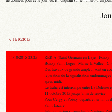
de données pour cette journée. En cliquant sur le numéro d’un jour, o
Jou
< 11/10/2015
11/10/2015 23:25
RER A (Saint-Germain-en-Laye - Poissy -
Boissy-Saint-Leger - Marne-la-Vallee - Che
Des travaux de grande ampleur sont en cou
reparation de la signalisation endommagee 
apres-midi.
Le trafic est interrompu entre La Defense
11 octobre 2015 jusqu'`a fin de service.
Pour Cergy et Poissy, departs et terminus d
Saint-Lazare.
Interconnexion suspendue `a Nanterre-Pref