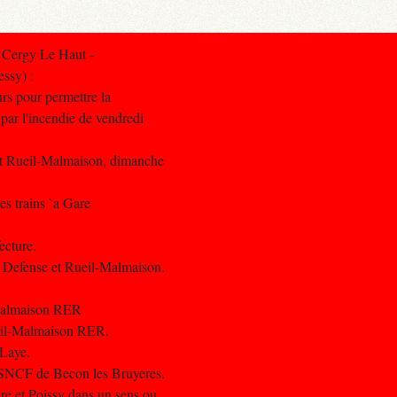
 Cergy Le Haut -
ssy) :
rs pour permettre la
par l'incendie de vendredi
 et Rueil-Malmaison, dimanche
es trains `a Gare
ecture.
 Defense et Rueil-Malmaison.
-Malmaison RER
ueil-Malmaison RER.
-Laye.
 SNCF de Becon les Bruyeres.
are et Poissy dans un sens ou