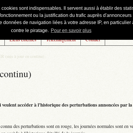
s cookies sont indispensables. Il servent aussi à établir des st
onctionnement ou la justification du trafic auprès d'annonceurs 
 données de navigation liées à votre adresse IP, en particulier à
contre le piratage.
Pour en savoir plus
Liens externes
Téléchargement
Contact
R (mis à jour en continu)
continu)
 veulent accéder à l’historique des perturbations annoncées par la 
connu des perturbations sont en rouge, les journées normales sont en ve