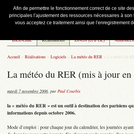
Afin de permettre le fonctionnement correct de ce site de
principales l'ajustement des ressources nécessaires à son f
Courbis, « LE » Blog Officiel
vous acceptez ce traitement ainsi que l'enregistrement de
Bienvenue
Réalisations
Divers (et d’été)
Annonces
Accueil
>
Réalisations
>
Logiciels
>
La météo du RER
>
La météo du RE
La météo du RER (mis à jour en 
mardi 7 novembre 2006
,
par
Paul Courbis
la « météo du RER » est un outil à destination des parisiens qui
informations depuis octobre 2006.
Mode d’emploi : pour chaque jour du calendrier, les journées ayant 