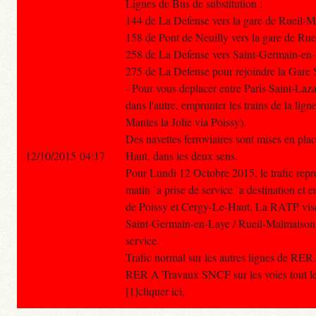
Lignes de Bus de substitution :
144 de La Defense vers la gare de Rueil
158 de Pont de Neuilly vers la gare de R
258 de La Defense vers Saint-Germain-en
275 de La Defense pour rejoindre la Gare
- Pour vous deplacer entre Paris Saint-Laz
dans l'autre, emprunter les trains de la lign
Mantes la Jolie via Poissy).
Des navettes ferroviaires sont mises en pla
12/10/2015 04:17
Haut, dans les deux sens.
Pour Lundi 12 Octobre 2015, le trafic re
matin `a prise de service `a destination et
de Poissy et Cergy-Le-Haut. La RATP vise l
Saint-Germain-en-Laye / Rueil-Malmaison e
service.
Trafic normal sur les autres lignes de RER.
RER A Travaux SNCF sur les voies tout le
[1]cliquer ici.