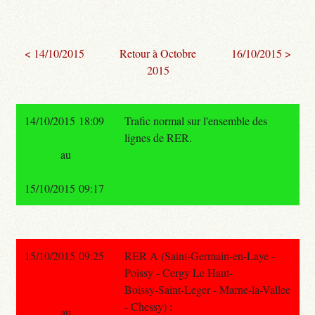
< 14/10/2015
Retour à Octobre
16/10/2015 >
2015
14/10/2015 18:09
Trafic normal sur l'ensemble des
lignes de RER.
au
15/10/2015 09:17
15/10/2015 09:25
RER A (Saint-Germain-en-Laye -
Poissy - Cergy Le Haut-
Boissy-Saint-Leger - Marne-la-Vallee
- Chessy) :
au