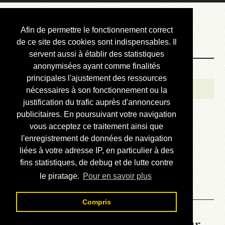
Courbis, « LE »
Afin de permettre le fonctionnement correct
Blog Officiel
de ce site des cookies sont indispensables. Il
servent aussi à établir des statistiques
anonymisées ayant comme finalités
Bienvenue
principales l'ajustement des ressources
Réalisations
nécessaires à son fonctionnement ou la
justification du trafic auprès d'annonceurs
Divers (et d’été)
publicitaires. En poursuivant votre navigation
vous acceptez ce traitement ainsi que
Annonces
l'enregistrement de données de navigation
Liens externes
liées à votre adresse IP, en particulier à des
fins statistiques, de debug et de lutte contre
Téléchargement
le piratage.
Pour en savoir plus
Contact
Compris
La météo du RER (mis à jour