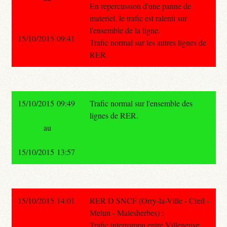
En repercussion d'une panne de
materiel, le trafic est ralenti sur
l'ensemble de la ligne.
15/10/2015 09:41
Trafic normal sur les autres lignes de
RER.
15/10/2015 09:49
Trafic normal sur l'ensemble des
lignes de RER.
au
15/10/2015 13:57
15/10/2015 14:01
RER D SNCF (Orry-la-Ville - Creil -
Melun - Malesherbes) :
Trafic interrompu entre Villeneuve