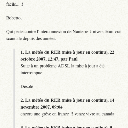
facile.....!!
Roberto,
Qui peste contre l’interconnexion de Nanterre Université:un vrai
scandale depuis des années.
1.
La météo du RER (mise à jour en continu),
22
octobre 2007, 12:47
,
par
Paul
Suite à un problème ADSL la mise à jour a été
interrompue....
Désolé
2.
La météo du RER (mise à jour en continu),
14
novembre 2007, 09:04
encore une gréve en france !!!venez vivre au canada
3.
La météo du RER (mise à jour en continu),
9