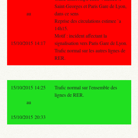
Saint-Georges et Paris Gare de Lyon,
au
dans ce sens
Reprise des circulations estimee `a
14h15.
Motif : incident affectant la
15/10/2015 14:17
signalisation vers Paris Gare de Lyon.
Trafic normal sur les autres lignes de
RER.
15/10/2015 14:25
Trafic normal sur l'ensemble des
lignes de RER.
au
15/10/2015 20:33