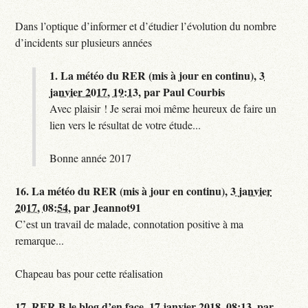
Dans l’optique d’informer et d’étudier l’évolution du nombre
d’incidents sur plusieurs années
1.
La météo du RER (mis à jour en continu),
3
janvier 2017, 19:13
,
par
Paul Courbis
Avec plaisir ! Je serai moi même heureux de faire un
lien vers le résultat de votre étude...
Bonne année 2017
16.
La météo du RER (mis à jour en continu),
3 janvier
2017, 08:54
,
par
Jeannot91
C’est un travail de malade, connotation positive à ma
remarque...
Chapeau bas pour cette réalisation
17.
RER B le blog d’en face,
17 janvier 2018, 08:13
,
par