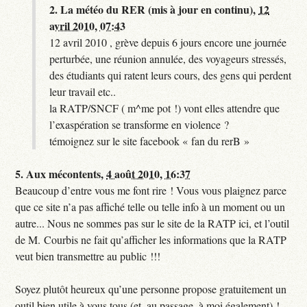
2.
La météo du RER (mis à jour en continu),
12
avril 2010, 07:43
12 avril 2010 , grève depuis 6 jours encore une journée
perturbée, une réunion annulée, des voyageurs stressés,
des étudiants qui ratent leurs cours, des gens qui perdent
leur travail etc..
la RATP/SNCF ( m^me pot !) vont elles attendre que
l’exaspération se transforme en violence ?
témoignez sur le site facebook « fan du rerB »
5.
Aux mécontents,
4 août 2010, 16:37
Beaucoup d’entre vous me font rire ! Vous vous plaignez parce
que ce site n’a pas affiché telle ou telle info à un moment ou un
autre... Nous ne sommes pas sur le site de la RATP ici, et l’outil
de M. Courbis ne fait qu’afficher les informations que la RATP
veut bien transmettre au public !!!
Soyez plutôt heureux qu’une personne propose gratuitement un
outil bien utile à vous tous (et, au passage, à moi également) !