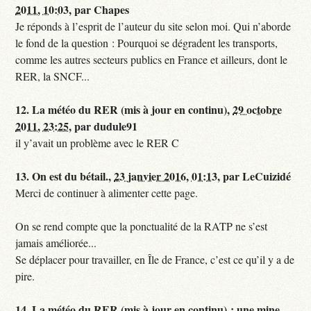
2011, 10:03
,
par
Chapes
Je réponds à l’esprit de l’auteur du site selon moi. Qui n’aborde
le fond de la question : Pourquoi se dégradent les transports,
comme les autres secteurs publics en France et ailleurs, dont le
RER, la SNCF...
12.
La météo du RER (mis à jour en continu),
29 octobre
2011, 23:25
,
par
dudule91
il y’avait un problème avec le RER C
13.
On est du bétail.,
23 janvier 2016, 01:13
,
par
LeCuizidé
Merci de continuer à alimenter cette page.
On se rend compte que la ponctualité de la RATP ne s’est
jamais améliorée...
Se déplacer pour travailler, en Île de France, c’est ce qu’il y a de
pire.
14.
La météo du RER (mis à jour en continu) : une mine