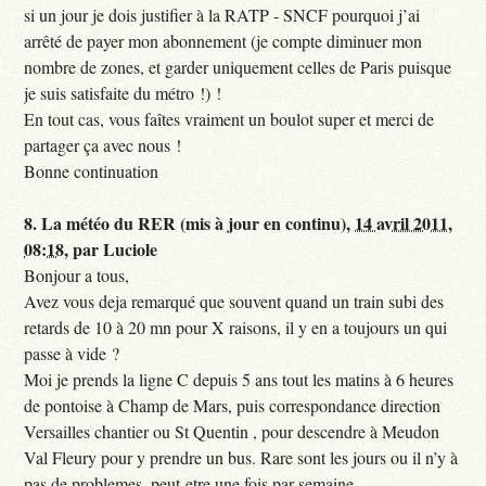
si un jour je dois justifier à la RATP - SNCF pourquoi j’ai
arrêté de payer mon abonnement (je compte diminuer mon
nombre de zones, et garder uniquement celles de Paris puisque
je suis satisfaite du métro !) !
En tout cas, vous faîtes vraiment un boulot super et merci de
partager ça avec nous !
Bonne continuation
8.
La météo du RER (mis à jour en continu),
14 avril 2011,
08:18
,
par
Luciole
Bonjour a tous,
Avez vous deja remarqué que souvent quand un train subi des
retards de 10 à 20 mn pour X raisons, il y en a toujours un qui
passe à vide ?
Moi je prends la ligne C depuis 5 ans tout les matins à 6 heures
de pontoise à Champ de Mars, puis correspondance direction
Versailles chantier ou St Quentin , pour descendre à Meudon
Val Fleury pour y prendre un bus. Rare sont les jours ou il n’y à
pas de problemes, peut-etre une fois par semaine.