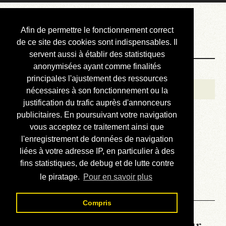
Courbis, « LE »
Afin de permettre le fonctionnement correct
Blog Officiel
de ce site des cookies sont indispensables. Il
servent aussi à établir des statistiques
anonymisées ayant comme finalités
Bienvenue
principales l'ajustement des ressources
Réalisations
nécessaires à son fonctionnement ou la
justification du trafic auprès d'annonceurs
Divers (et d’été)
publicitaires. En poursuivant votre navigation
vous acceptez ce traitement ainsi que
Annonces
l'enregistrement de données de navigation
Liens externes
liées à votre adresse IP, en particulier à des
fins statistiques, de debug et de lutte contre
Téléchargement
le piratage.
Pour en savoir plus
Contact
Compris
La météo du RER (mis à jour