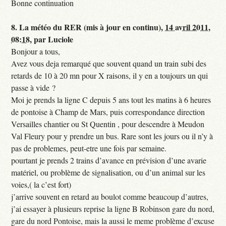
Bonne continuation
8.
La météo du RER (mis à jour en continu),
14 avril 2011,
08:18
,
par
Luciole
Bonjour a tous,
Avez vous deja remarqué que souvent quand un train subi des
retards de 10 à 20 mn pour X raisons, il y en a toujours un qui
passe à vide ?
Moi je prends la ligne C depuis 5 ans tout les matins à 6 heures
de pontoise à Champ de Mars, puis correspondance direction
Versailles chantier ou St Quentin , pour descendre à Meudon
Val Fleury pour y prendre un bus. Rare sont les jours ou il n’y à
pas de problemes, peut-etre une fois par semaine.
pourtant je prends 2 trains d’avance en prévision d’une avarie
matériel, ou problème de signalisation, ou d’un animal sur les
voies,( la c’est fort)
j’arrive souvent en retard au boulot comme beaucoup d’autres,
j’ai essayer à plusieurs reprise la ligne B Robinson gare du nord,
gare du nord Pontoise, mais la aussi le meme problème d’excuse