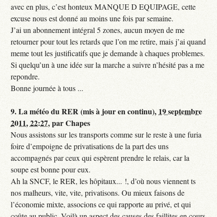
avec en plus, c’est honteux MANQUE D EQUIPAGE, cette
excuse nous est donné au moins une fois par semaine.
J’ai un abonnement intégral 5 zones, aucun moyen de me
retourner pour tout les retards que l’on me retire, mais j’ai quand
meme tout les justificatifs que je demande à chaques problemes.
Si quelqu’un à une idée sur la marche a suivre n’hésité pas a me
repondre.
Bonne journée à tous ...
9.
La météo du RER (mis à jour en continu),
19 septembre
2011, 22:27
,
par
Chapes
Nous assistons sur les transports comme sur le reste à une furia
foire d’empoigne de privatisations de la part des uns
accompagnés par ceux qui espèrent prendre le relais, car la
soupe est bonne pour eux.
Ah la SNCF, le RER, les hôpitaux... !, d’où nous viennent ts
nos malheurs, vite, vite, privatisons. Ou mieux faisons de
l’économie mixte, associons ce qui rapporte au privé, et qui
coûte au public. Voilà un aspect des causes des faillites en cours