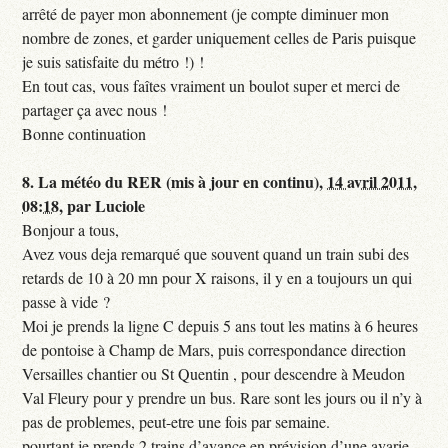
arrêté de payer mon abonnement (je compte diminuer mon
nombre de zones, et garder uniquement celles de Paris puisque
je suis satisfaite du métro !) !
En tout cas, vous faîtes vraiment un boulot super et merci de
partager ça avec nous !
Bonne continuation
8.
La météo du RER (mis à jour en continu),
14 avril 2011,
08:18
,
par
Luciole
Bonjour a tous,
Avez vous deja remarqué que souvent quand un train subi des
retards de 10 à 20 mn pour X raisons, il y en a toujours un qui
passe à vide ?
Moi je prends la ligne C depuis 5 ans tout les matins à 6 heures
de pontoise à Champ de Mars, puis correspondance direction
Versailles chantier ou St Quentin , pour descendre à Meudon
Val Fleury pour y prendre un bus. Rare sont les jours ou il n’y à
pas de problemes, peut-etre une fois par semaine.
pourtant je prends 2 trains d’avance en prévision d’une avarie