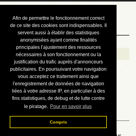
Courbis, « LE »
Afin de permettre le fonctionnement correct
Blog Officiel
de ce site des cookies sont indispensables. Il
servent aussi à établir des statistiques
anonymisées ayant comme finalités
Bienvenue
principales l'ajustement des ressources
Réalisations
nécessaires à son fonctionnement ou la
justification du trafic auprès d'annonceurs
Divers (et d’été)
publicitaires. En poursuivant votre navigation
vous acceptez ce traitement ainsi que
Annonces
l'enregistrement de données de navigation
Liens externes
liées à votre adresse IP, en particulier à des
fins statistiques, de debug et de lutte contre
Téléchargement
le piratage.
Pour en savoir plus
Contact
Compris
La météo du RER (mis à jour