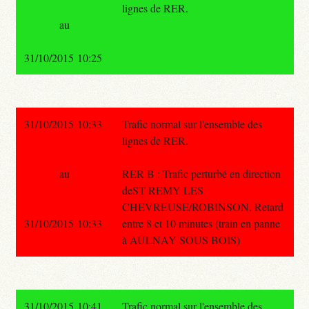
lignes de RER.
au
31/10/2015 10:25
31/10/2015 10:33
Trafic normal sur l'ensemble des
lignes de RER.
au
RER B : Trafic perturbé en direction
deST REMY LES
CHEVREUSE/ROBINSON. Retard
31/10/2015 10:33
entre 8 et 10 minutes (train en panne
à AULNAY SOUS BOIS)
31/10/2015 10:41
Trafic normal sur l'ensemble des