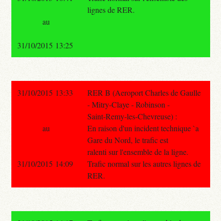
lignes de RER.
au
31/10/2015 13:25
31/10/2015 13:33
RER B (Aeroport Charles de Gaulle
- Mitry-Claye - Robinson -
Saint-Remy-les-Chevreuse) :
au
En raison d'un incident technique `a
Gare du Nord, le trafic est
ralenti sur l'ensemble de la ligne.
31/10/2015 14:09
Trafic normal sur les autres lignes de
RER.