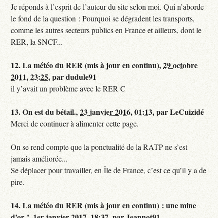
Je réponds à l’esprit de l’auteur du site selon moi. Qui n’aborde
le fond de la question : Pourquoi se dégradent les transports,
comme les autres secteurs publics en France et ailleurs, dont le
RER, la SNCF...
12.
La météo du RER (mis à jour en continu),
29 octobre
2011, 23:25
,
par
dudule91
il y’avait un problème avec le RER C
13.
On est du bétail.,
23 janvier 2016, 01:13
,
par
LeCuizidé
Merci de continuer à alimenter cette page.
On se rend compte que la ponctualité de la RATP ne s’est
jamais améliorée...
Se déplacer pour travailler, en Île de France, c’est ce qu’il y a de
pire.
14.
La météo du RER (mis à jour en continu) : une mine
d’or !,
1er janvier 2017, 18:37
,
par
Jeannot91