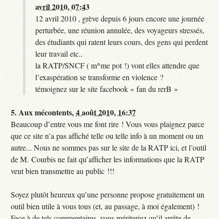
avril 2010, 07:43
12 avril 2010 , grève depuis 6 jours encore une journée
perturbée, une réunion annulée, des voyageurs stressés,
des étudiants qui ratent leurs cours, des gens qui perdent
leur travail etc..
la RATP/SNCF ( m^me pot !) vont elles attendre que
l’exaspération se transforme en violence ?
témoignez sur le site facebook « fan du rerB »
5.
Aux mécontents,
4 août 2010, 16:37
Beaucoup d’entre vous me font rire ! Vous vous plaignez parce
que ce site n’a pas affiché telle ou telle info à un moment ou un
autre... Nous ne sommes pas sur le site de la RATP ici, et l’outil
de M. Courbis ne fait qu’afficher les informations que la RATP
veut bien transmettre au public !!!
Soyez plutôt heureux qu’une personne propose gratuitement un
outil bien utile à vous tous (et, au passage, à moi également) !
Face à de tels commentaires, vous mériteriez qu’il arrête de