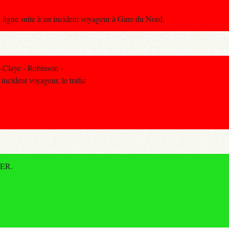
 ligne suite à un incident voyageur à Gare du Nord.
-Claye - Robinson -
ncident voyageur, le trafic
RER.