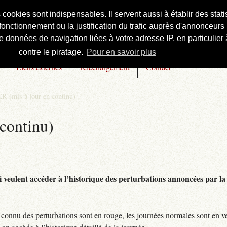
s cookies sont indispensables. Il servent aussi à établir des st
onctionnement ou la justification du trafic auprès d'annonceurs 
 données de navigation liées à votre adresse IP, en particulier à
contre le piratage.
Pour en savoir plus
Liens externes
Téléchargement
Contact
R (mis à jour en continu)
continu)
 veulent accéder à l’historique des perturbations annoncées par la 
connu des perturbations sont en rouge, les journées normales sont en ve