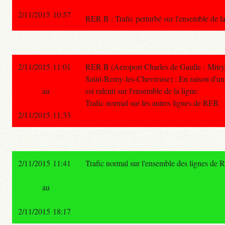
2/11/2015 10:57
RER B : Trafic perturbé sur l'ensemble de la
2/11/2015 11:01
RER B (Aeroport Charles de Gaulle - Mitry
Saint-Remy-les-Chevreuse) : En raison d'un i
au
est ralenti sur l'ensemble de la ligne.
Trafic normal sur les autres lignes de RER
2/11/2015 11:33
2/11/2015 11:41
Trafic normal sur l'ensemble des lignes de 
au
2/11/2015 18:17