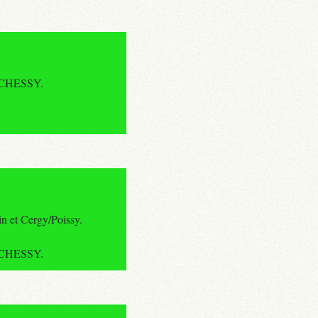
t CHESSY.
n et Cergy/Poissy.
t CHESSY.