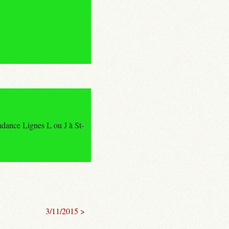
ance Lignes L ou J à St-
3/11/2015 >