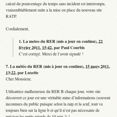
calcul du pourcentage du temps sans incident est interrompu,
vraisemblablement suite a la mise en place du nouveau site
RATP.
Cordialement,
1.
La meteo du RER (mis a jour en continu),
22
février 2011, 15:42
,
par
Paul Courbis
C’est corrigé. Merci de l’avoir signalé !
7.
La météo du RER (mis à jour en continu),
15 mars 2011,
13:22
,
par
Luxette
Cher Monsieur,
Utilisatrice malheureuse du RER B chaque jour, votre site
découvert ce jour est une véritable mine d’informations (souvent
inconnues du public puisque selon la ratp et la scnf, tout va
toujours bien sur la ligne b et qu’il n’est pas nécessaire de
préciser les petits retards de 10 min !) !