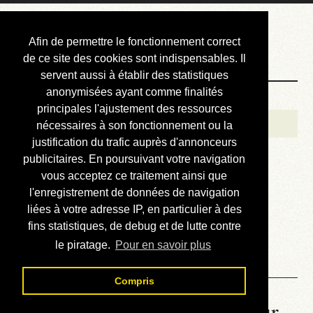
Courbis, « LE »
Afin de permettre le fonctionnement correct
Blog Officiel
de ce site des cookies sont indispensables. Il
servent aussi à établir des statistiques
anonymisées ayant comme finalités
Bienvenue
principales l'ajustement des ressources
Réalisations
nécessaires à son fonctionnement ou la
justification du trafic auprès d'annonceurs
Divers (et d’été)
publicitaires. En poursuivant votre navigation
vous acceptez ce traitement ainsi que
Annonces
l'enregistrement de données de navigation
Liens externes
liées à votre adresse IP, en particulier à des
fins statistiques, de debug et de lutte contre
Téléchargement
le piratage.
Pour en savoir plus
Contact
Compris
La météo du RER (mis à jour