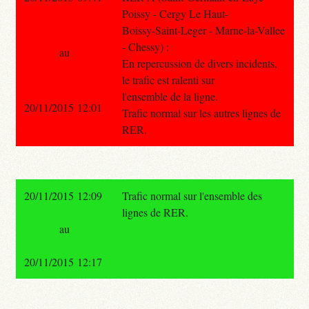
Poissy - Cergy Le Haut-
Boissy-Saint-Leger - Marne-la-Vallee
- Chessy) :
au
En repercussion de divers incidents,
le trafic est ralenti sur
l'ensemble de la ligne.
20/11/2015 12:01
Trafic normal sur les autres lignes de
RER.
20/11/2015 12:09
Trafic normal sur l'ensemble des
lignes de RER.
au
20/11/2015 12:17