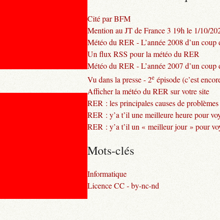
Cité par BFM
Mention au JT de France 3 19h le 1/10/20
Météo du RER - L’année 2008 d’un coup d
Un flux RSS pour la météo du RER
Météo du RER - L’année 2007 d’un coup d
e
Vu dans la presse - 2
épisode (c’est encore
Afficher la météo du RER sur votre site
RER : les principales causes de problèmes
RER : y’a t’il une meilleure heure pour vo
RER : y’a t’il un « meilleur jour » pour v
Mots-clés
Informatique
Licence CC - by-nc-nd