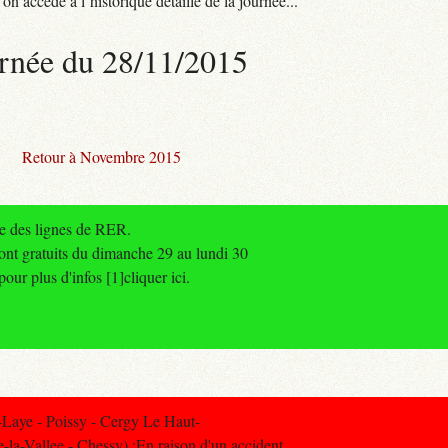
n accède à l’historique détaillé de la journée...
rnée du 28/11/2015
Retour à Novembre 2015
le des lignes de RER.
ont gratuits du dimanche 29 au lundi 30
our plus d'infos [1]cliquer ici.
Laye - Poissy - Cergy Le Haut-
-la-Vallee - Chessy) :En raison d'un accident