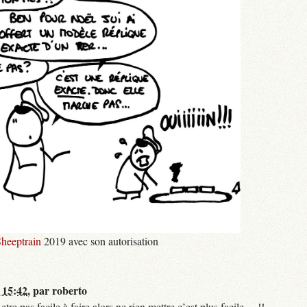
heeptrain
2019 avec son autorisation
 15:42
,
par
roberto
 pas facile à faire,alors ne rien mettre,c’est plus facile.....!!