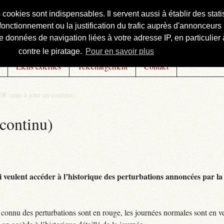
s cookies sont indispensables. Il servent aussi à établir des st
onctionnement ou la justification du trafic auprès d'annonceurs 
 données de navigation liées à votre adresse IP, en particulier à
contre le piratage.
Pour en savoir plus
Liens externes
Téléchargement
Contact
R (mis à jour en continu)
continu)
 veulent accéder à l’historique des perturbations annoncées par la 
connu des perturbations sont en rouge, les journées normales sont en ve