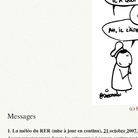
(c)
S
Messages
1.
La météo du RER (mise à jour en continu),
21 octobre 2007,
Aucun renseignement depuis les grèves:mise à jour en continu,peut etre