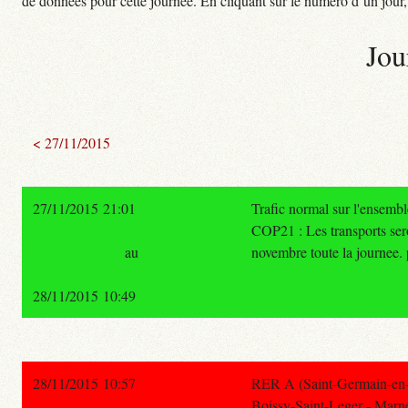
de données pour cette journée. En cliquant sur le numéro d’un jour, o
Jou
< 27/11/2015
27/11/2015 21:01
Trafic normal sur l'ensemb
COP21 : Les transports ser
au
novembre toute la journee. p
28/11/2015 10:49
28/11/2015 10:57
RER A (Saint-Germain-en-
Boissy-Saint-Leger - Marne