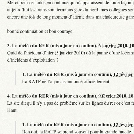
Merci pour ces infos en continue qui n’apparaissent de toute façon ja
aujourd’hui les trains sont terminus gare du nord, mes collègues sont
encore une fois de long moment d’attente dans ma chaleureuse gare
bonne continuation et bon courage.
3.
La météo du RER (mis à jour en continu),
6 janvier 2010, 1
Quid de l’incident d’hier (5 janvier 2010) où la panne d’une locomo
d’incidents d’exploitation ?
1.
La météo du RER (mis à jour en continu),
12 février
La RATP ne l’a jamais annoncé officiellement
4.
La météo du RER (mis à jour en continu),
9 février 2010, 18
La site dit qu’il n’y a pas de problème sur les lignes du rer or c’es
Haut.
1.
La météo du RER (mis à jour en continu),
12 février
Ben oui, la RATP se prend souvent pour la grande muette :