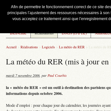
Afin de permettre le fonctionnement correct de ce site de
principales l'ajustement des ressources nécessaires à son f
Courbis, « LE » Blog Officiel
vous acceptez ce traitement ainsi que l'enregistrement de
Bienvenue
Réalisations
Divers (et d’été)
Annonces
Accueil
>
Réalisations
>
Logiciels
>
La météo du RER
>
La météo du RE
La météo du RER (mis à jour en 
mardi 7 novembre 2006
,
par
Paul Courbis
la « météo du RER » est un outil à destination des parisiens qui
informations depuis octobre 2006.
Mode d’emploi : pour chaque jour du calendrier, les journées ayant 