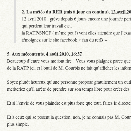
2.
La météo du RER (mis à jour en continu),
12 avril 2
12 avril 2010 , grève depuis 6 jours encore une journée pert
qui perdent leur travail etc..
la RATP/SNCF ( m^me pot !) vont elles attendre que l’exas
témoignez sur le site facebook « fan du rerB »
5.
Aux mécontents,
4 août 2010, 16:37
Beaucoup d’entre vous me font rire ! Vous vous plaignez parce que ce
de la RATP ici, et l’outil de M. Courbis ne fait qu’afficher les inf
Soyez plutôt heureux qu’une personne propose gratuitement un outil 
mériteriez qu’il arrête de prendre sur son temps libre pour créer des o
Et si l’envie de vous plaindre est plus forte que tout, faites le dire
Et à ceux qui se posent la question, non, je ne connais pas M. Cour
plus simple.