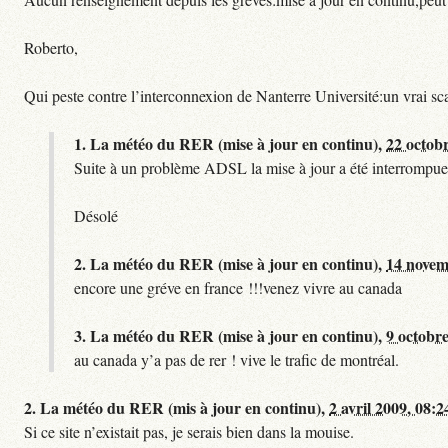
Roberto,
Qui peste contre l’interconnexion de Nanterre Université:un vrai sc
1.
La météo du RER (mise à jour en continu),
22 octob
Suite à un problème ADSL la mise à jour a été interrompue.
Désolé
2.
La météo du RER (mise à jour en continu),
14 novem
encore une gréve en france !!!venez vivre au canada
3.
La météo du RER (mise à jour en continu),
9 octobre
au canada y’a pas de rer ! vive le trafic de montréal.
2.
La météo du RER (mis à jour en continu),
2 avril 2009, 08:2
Si ce site n’existait pas, je serais bien dans la mouise.