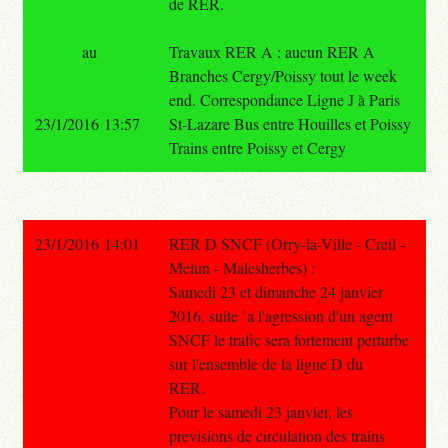
de RER.
au
Travaux RER A : aucun RER A
Branches Cergy/Poissy tout le week
end. Correspondance Ligne J à Paris
23/1/2016 13:57
St-Lazare Bus entre Houilles et Poissy
Trains entre Poissy et Cergy
23/1/2016 14:01
RER D SNCF (Orry-la-Ville - Creil -
Melun - Malesherbes) :
Samedi 23 et dimanche 24 janvier
2016, suite `a l'agression d'un agent
SNCF le trafic sera fortement perturbe
sur l'ensemble de la ligne D du
RER.
Pour le samedi 23 janvier, les
previsions de circulation des trains