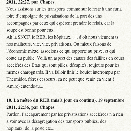
2011, 22:27
,
par
Chapes
Nous assistons sur les transports comme sur le reste à une furia
foire d’empoigne de privatisations de la part des uns
accompagnés par ceux qui espèrent prendre le relais, car la
soupe est bonne pour eux.
Ah la SNCF, le RER, les hôpitaux... !, d’où nous viennent ts
nos malheurs, vite, vite, privatisons. Ou mieux faisons de
l’économie mixte, associons ce qui rapporte au privé, et qui
coûte au public. Voilà un aspect des causes des faillites en cours
accélérés des Etats qui sont pillés, décapités, toujours pour les
mêmes charognards. Il va falloir finir le boulot interrompu par
Thermidor, frères et soeurs, ça ne peut que venir, ça vient !
Ami(e) entends-tu...
10.
La météo du RER (mis à jour en continu),
19 septembre
2011, 22:36
,
par
Chapes
Pardon, l’accaparement par les privatisations accélérées n’a rien
à voir avec la désagrégation des transports publics, des
hôpitaux, de la poste etc...