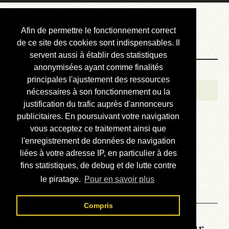
Courbis, « LE »
Afin de permettre le fonctionnement correct
Blog Officiel
de ce site des cookies sont indispensables. Il
servent aussi à établir des statistiques
anonymisées ayant comme finalités
Bienvenue
principales l'ajustement des ressources
Réalisations
nécessaires à son fonctionnement ou la
justification du trafic auprès d'annonceurs
Divers (et d’été)
publicitaires. En poursuivant votre navigation
vous acceptez ce traitement ainsi que
Annonces
l'enregistrement de données de navigation
Liens externes
liées à votre adresse IP, en particulier à des
fins statistiques, de debug et de lutte contre
Téléchargement
le piratage.
Pour en savoir plus
Contact
Compris
La météo du RER (mis à jour