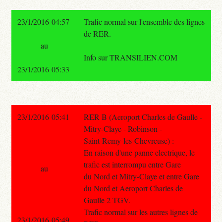
23/1/2016 04:57
Trafic normal sur l'ensemble des lignes
de RER.
au
Info sur TRANSILIEN.COM
23/1/2016 05:33
23/1/2016 05:41
RER B (Aeroport Charles de Gaulle -
Mitry-Claye - Robinson -
Saint-Remy-les-Chevreuse) :
En raison d'une panne electrique, le
trafic est interrompu entre Gare
au
du Nord et Mitry-Claye et entre Gare
du Nord et Aeroport Charles de
Gaulle 2 TGV.
Trafic normal sur les autres lignes de
23/1/2016 05:49