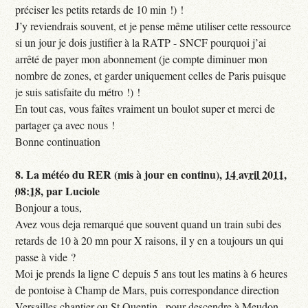
préciser les petits retards de 10 min !) !
J’y reviendrais souvent, et je pense même utiliser cette ressource
si un jour je dois justifier à la RATP - SNCF pourquoi j’ai
arrêté de payer mon abonnement (je compte diminuer mon
nombre de zones, et garder uniquement celles de Paris puisque
je suis satisfaite du métro !) !
En tout cas, vous faîtes vraiment un boulot super et merci de
partager ça avec nous !
Bonne continuation
8.
La météo du RER (mis à jour en continu),
14 avril 2011,
08:18
,
par
Luciole
Bonjour a tous,
Avez vous deja remarqué que souvent quand un train subi des
retards de 10 à 20 mn pour X raisons, il y en a toujours un qui
passe à vide ?
Moi je prends la ligne C depuis 5 ans tout les matins à 6 heures
de pontoise à Champ de Mars, puis correspondance direction
Versailles chantier ou St Quentin , pour descendre à Meudon