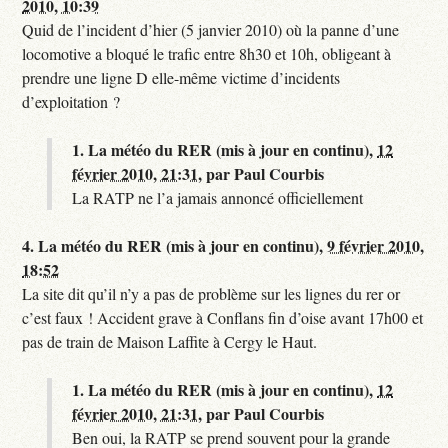
2010, 10:39
Quid de l’incident d’hier (5 janvier 2010) où la panne d’une
locomotive a bloqué le trafic entre 8h30 et 10h, obligeant à
prendre une ligne D elle-même victime d’incidents
d’exploitation ?
1.
La météo du RER (mis à jour en continu),
12
février 2010, 21:31
,
par
Paul Courbis
La RATP ne l’a jamais annoncé officiellement
4.
La météo du RER (mis à jour en continu),
9 février 2010,
18:52
La site dit qu’il n’y a pas de problème sur les lignes du rer or
c’est faux ! Accident grave à Conflans fin d’oise avant 17h00 et
pas de train de Maison Laffite à Cergy le Haut.
1.
La météo du RER (mis à jour en continu),
12
février 2010, 21:31
,
par
Paul Courbis
Ben oui, la RATP se prend souvent pour la grande