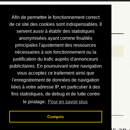
Courbis, « LE »
Afin de permettre le fonctionnement correct
Blog Officiel
de ce site des cookies sont indispensables. Il
servent aussi à établir des statistiques
anonymisées ayant comme finalités
Bienvenue
principales l'ajustement des ressources
Réalisations
nécessaires à son fonctionnement ou la
justification du trafic auprès d'annonceurs
Divers (et d’été)
publicitaires. En poursuivant votre navigation
vous acceptez ce traitement ainsi que
Annonces
l'enregistrement de données de navigation
Liens externes
liées à votre adresse IP, en particulier à des
fins statistiques, de debug et de lutte contre
Téléchargement
le piratage.
Pour en savoir plus
Contact
Compris
La météo du RER (mis à jour en 