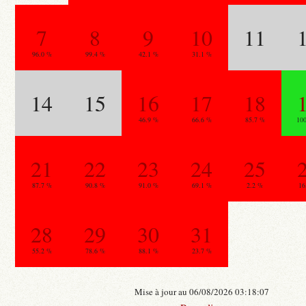
7
8
9
10
11
96.0 %
99.4 %
42.1 %
31.1 %
14
15
16
17
18
46.9 %
66.6 %
85.7 %
10
21
22
23
24
25
87.7 %
90.8 %
91.0 %
69.1 %
2.2 %
16
28
29
30
31
55.2 %
78.6 %
88.1 %
23.7 %
Mise à jour au 06/08/2026 03:18:07