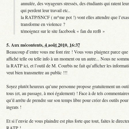
annulée, des voyageurs stressés, des étudiants qui ratent leu
qui perdent leur travail etc..
la RATP/SNCF ( m^me pot !) vont elles attendre que l’exas
transforme en violence ?
témoignez sur le site facebook « fan du rerB »
5.
Aux mécontents,
4 août 2010, 16:37
Beaucoup d’entre vous me font rire ! Vous vous plaignez parce que c
affiché telle ou telle info à un moment ou un autre... Nous ne sommes
la RATP ici, et l’outil de M. Courbis ne fait qu’afficher les inform
veut bien transmettre au public !!!
Soyez plutôt heureux qu’une personne propose gratuitement un outil
tous (et, au passage, à moi également) ! Face à de tels commentaires
qu’il arrête de prendre sur son temps libre pour créer des outils pour 
ingrats !
Et si l’envie de vous plaindre est plus forte que tout, faites le direct
RATP !