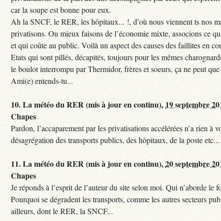
car la soupe est bonne pour eux.
Ah la SNCF, le RER, les hôpitaux... !, d’où nous viennent ts nos mal
privatisons. Ou mieux faisons de l’économie mixte, associons ce qui
et qui coûte au public. Voilà un aspect des causes des faillites en co
Etats qui sont pillés, décapités, toujours pour les mêmes charognards. 
le boulot interrompu par Thermidor, frères et soeurs, ça ne peut que 
Ami(e) entends-tu...
10.
La météo du RER (mis à jour en continu),
19 septembre 20
Chapes
Pardon, l’accaparement par les privatisations accélérées n’a rien à vo
désagrégation des transports publics, des hôpitaux, de la poste etc...
11.
La météo du RER (mis à jour en continu),
20 septembre 20
Chapes
Je réponds à l’esprit de l’auteur du site selon moi. Qui n’aborde le f
Pourquoi se dégradent les transports, comme les autres secteurs pub
ailleurs, dont le RER, la SNCF...