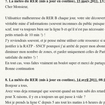
7.
La météo du RER (mis à jour en continu),
15 mars 2011, 13
Cher Monsieur,
Utilisatrice malheureuse du RER B chaque jour, votre site découvert
véritable mine d’informations (souvent inconnues du public puisque s
scnf, tout va toujours bien sur la ligne b et qu’il n’est pas nécessaire
petits retards de 10 min !) !
J’y reviendrais souvent, et je pense même utiliser cette ressource si u
justifier à la RATP - SNCF pourquoi j’ai arrêté de payer mon abon
diminuer mon nombre de zones, et garder uniquement celles de Pari
satisfaite du métro !) !
En tout cas, vous faîtes vraiment un boulot super et merci de partag
Bonne continuation
8.
La météo du RER (mis à jour en continu),
14 avril 2011, 08:
Bonjour a tous,
Avez vous deja remarqué que souvent quand un train subi des retar
pour X raisons, il y en a toujours un qui passe à vide ?
Moi je prends la ligne C depuis 5 ans tout les matins à 6 heures de