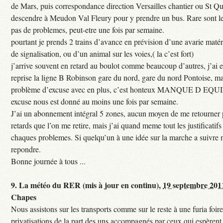
de Mars, puis correspondance direction Versailles chantier ou St Qu
descendre à Meudon Val Fleury pour y prendre un bus. Rare sont les
pas de problemes, peut-etre une fois par semaine.
pourtant je prends 2 trains d’avance en prévision d’une avarie maté
de signalisation, ou d’un animal sur les voies,( la c’est fort)
j’arrive souvent en retard au boulot comme beaucoup d’autres, j’ai e
reprise la ligne B Robinson gare du nord, gare du nord Pontoise, ma
problème d’excuse avec en plus, c’est honteux MANQUE D EQUI
excuse nous est donné au moins une fois par semaine.
J’ai un abonnement intégral 5 zones, aucun moyen de me retourner p
retards que l’on me retire, mais j’ai quand meme tout les justificati
chaques problemes. Si quelqu’un à une idée sur la marche a suivre 
repondre.
Bonne journée à tous ...
9.
La météo du RER (mis à jour en continu),
19 septembre 201
Chapes
Nous assistons sur les transports comme sur le reste à une furia foi
privatisations de la part des uns accompagnés par ceux qui espèrent 