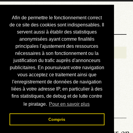
Courbis, « LE »
Afin de permettre le fonctionnement correct
Blog Officiel
de ce site des cookies sont indispensables. Il
servent aussi à établir des statistiques
anonymisées ayant comme finalités
Bienvenue
principales l'ajustement des ressources
Réalisations
nécessaires à son fonctionnement ou la
justification du trafic auprès d'annonceurs
Divers (et d’été)
publicitaires. En poursuivant votre navigation
vous acceptez ce traitement ainsi que
Annonces
l'enregistrement de données de navigation
Liens externes
liées à votre adresse IP, en particulier à des
fins statistiques, de debug et de lutte contre
Téléchargement
le piratage.
Pour en savoir plus
Contact
Compris
La météo du RER (mis à jour en