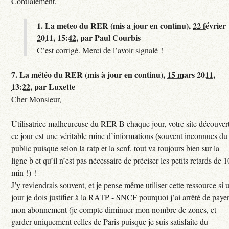
Cordialement,
1.
La meteo du RER (mis a jour en continu),
22 février
2011, 15:42
,
par
Paul Courbis
C’est corrigé. Merci de l’avoir signalé !
7.
La météo du RER (mis à jour en continu),
15 mars 2011,
13:22
,
par
Luxette
Cher Monsieur,
Utilisatrice malheureuse du RER B chaque jour, votre site découver
ce jour est une véritable mine d’informations (souvent inconnues du
public puisque selon la ratp et la scnf, tout va toujours bien sur la
ligne b et qu’il n’est pas nécessaire de préciser les petits retards de 1
min !) !
J’y reviendrais souvent, et je pense même utiliser cette ressource si 
jour je dois justifier à la RATP - SNCF pourquoi j’ai arrêté de paye
mon abonnement (je compte diminuer mon nombre de zones, et
garder uniquement celles de Paris puisque je suis satisfaite du