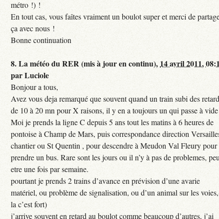
métro !) !
En tout cas, vous faîtes vraiment un boulot super et merci de partag
ça avec nous !
Bonne continuation
8.
La météo du RER (mis à jour en continu),
14 avril 2011, 08:
par
Luciole
Bonjour a tous,
Avez vous deja remarqué que souvent quand un train subi des retar
de 10 à 20 mn pour X raisons, il y en a toujours un qui passe à vide
Moi je prends la ligne C depuis 5 ans tout les matins à 6 heures de
pontoise à Champ de Mars, puis correspondance direction Versaille
chantier ou St Quentin , pour descendre à Meudon Val Fleury pour
prendre un bus. Rare sont les jours ou il n’y à pas de problemes, peu
etre une fois par semaine.
pourtant je prends 2 trains d’avance en prévision d’une avarie
matériel, ou problème de signalisation, ou d’un animal sur les voies,
la c’est fort)
j’arrive souvent en retard au boulot comme beaucoup d’autres, j’ai