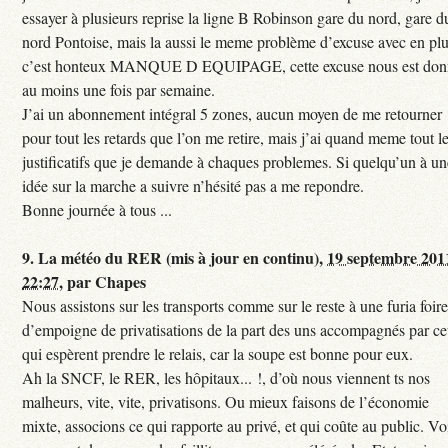
essayer à plusieurs reprise la ligne B Robinson gare du nord, gare d
nord Pontoise, mais la aussi le meme problème d’excuse avec en plu
c’est honteux MANQUE D EQUIPAGE, cette excuse nous est don
au moins une fois par semaine.
J’ai un abonnement intégral 5 zones, aucun moyen de me retourner
pour tout les retards que l’on me retire, mais j’ai quand meme tout l
justificatifs que je demande à chaques problemes. Si quelqu’un à u
idée sur la marche a suivre n’hésité pas a me repondre.
Bonne journée à tous ...
9.
La météo du RER (mis à jour en continu),
19 septembre 201
22:27
,
par
Chapes
Nous assistons sur les transports comme sur le reste à une furia foir
d’empoigne de privatisations de la part des uns accompagnés par c
qui espèrent prendre le relais, car la soupe est bonne pour eux.
Ah la SNCF, le RER, les hôpitaux... !, d’où nous viennent ts nos
malheurs, vite, vite, privatisons. Ou mieux faisons de l’économie
mixte, associons ce qui rapporte au privé, et qui coûte au public. Vo