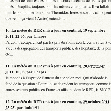
un aspect des causes des faillites en cours accélérés des Etats qui so
pillés, décapités, toujours pour les mêmes charognards. Il va falloir
finir le boulot interrompu par Thermidor, frères et soeurs, ça ne peu
que venir, ça vient ! Ami(e) entends-tu...
10.
La météo du RER (mis à jour en continu),
19 septembre
2011, 22:36
,
par
Chapes
Pardon, l’accaparement par les privatisations accélérées n’a rien à v
avec la désagrégation des transports publics, des hôpitaux, de la pos
etc...
11.
La météo du RER (mis à jour en continu),
20 septembre
2011, 10:03
,
par
Chapes
Je réponds à l’esprit de l’auteur du site selon moi. Qui n’aborde le
fond de la question : Pourquoi se dégradent les transports, comme l
autres secteurs publics en France et ailleurs, dont le RER, la SNCF.
12.
La météo du RER (mis à jour en continu),
29 octobre 2011,
23:25
,
par
dudule91