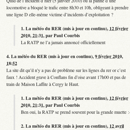
Quid de l’incident d’hier (5 janvier 2010) où la panne d’une
locomotive a bloqué le trafic entre 8h30 et 10h, obligeant à prendre
une ligne D elle-même victime d’incidents d’exploitation ?
1.
La météo du RER (mis à jour en continu),
12 février
2010, 21:31
,
par
Paul Courbis
La RATP ne l’a jamais annoncé officiellement
4.
La météo du RER (mis à jour en continu),
9 février 2010,
18:52
La site dit qu’il n’y a pas de problème sur les lignes du rer or c’est
faux ! Accident grave à Conflans fin d’oise avant 17h00 et pas de
train de Maison Laffite à Cergy le Haut.
1.
La météo du RER (mis à jour en continu),
12 février
2010, 21:31
,
par
Paul Courbis
Ben oui, la RATP se prend souvent pour la grande muette :
2.
La météo du RER (mis à jour en continu),
12 avril