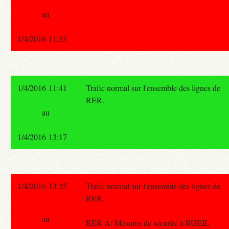
au
1/4/2016 11:33
1/4/2016 11:41
Trafic normal sur l'ensemble des lignes de
RER.
au
1/4/2016 13:17
1/4/2016 13:25
Trafic normal sur l'ensemble des lignes de
RER.
au
RER A: Mesures de sécurité à RUEIL