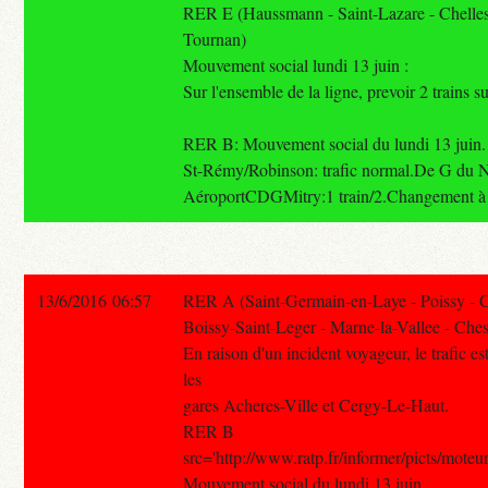
RER E (Haussmann - Saint-Lazare - Chelles
Tournan)
Mouvement social lundi 13 juin :
Sur l'ensemble de la ligne, prevoir 2 trains su
RER B: Mouvement social du lundi 13 juin
St-Rémy/Robinson: trafic normal.De G du 
AéroportCDGMitry:1 train/2.Changement à
13/6/2016 06:57
RER A (Saint-Germain-en-Laye - Poissy - 
Boissy-Saint-Leger - Marne-la-Vallee - Ches
En raison d'un incident voyageur, le trafic es
les
gares Acheres-Ville et Cergy-Le-Haut.
RER B
src='http://www.ratp.fr/informer/picts/moteur
Mouvement social du lundi 13 juin.