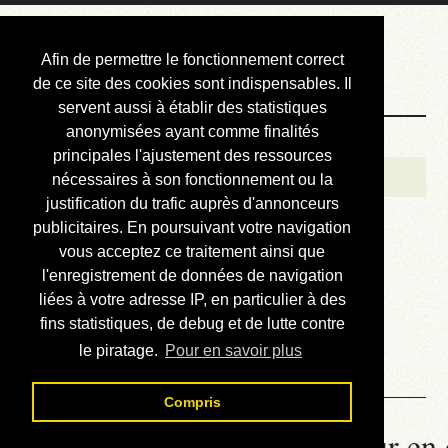
Courbis, « LE »
Afin de permettre le fonctionnement correct
Blog Officiel
de ce site des cookies sont indispensables. Il
servent aussi à établir des statistiques
anonymisées ayant comme finalités
Bienvenue
principales l'ajustement des ressources
Réalisations
nécessaires à son fonctionnement ou la
justification du trafic auprès d'annonceurs
Divers (et d’été)
publicitaires. En poursuivant votre navigation
vous acceptez ce traitement ainsi que
Annonces
l'enregistrement de données de navigation
Liens externes
liées à votre adresse IP, en particulier à des
fins statistiques, de debug et de lutte contre
Téléchargement
le piratage.
Pour en savoir plus
Contact
Compris
La météo du RER (mis à jour en 