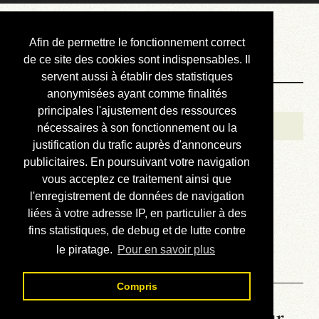
Courbis, « LE »
Afin de permettre le fonctionnement correct
Blog Officiel
de ce site des cookies sont indispensables. Il
servent aussi à établir des statistiques
anonymisées ayant comme finalités
Bienvenue
principales l'ajustement des ressources
Réalisations
nécessaires à son fonctionnement ou la
justification du trafic auprès d'annonceurs
Divers (et d’été)
publicitaires. En poursuivant votre navigation
vous acceptez ce traitement ainsi que
Annonces
l'enregistrement de données de navigation
Liens externes
liées à votre adresse IP, en particulier à des
fins statistiques, de debug et de lutte contre
Téléchargement
le piratage.
Pour en savoir plus
Contact
Compris
La météo du RER (mis à jour