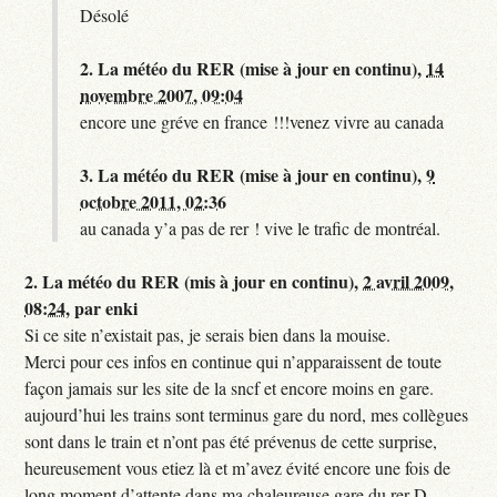
Désolé
2.
La météo du RER (mise à jour en continu),
14
novembre 2007, 09:04
encore une gréve en france !!!venez vivre au canada
3.
La météo du RER (mise à jour en continu),
9
octobre 2011, 02:36
au canada y’a pas de rer ! vive le trafic de montréal.
2.
La météo du RER (mis à jour en continu),
2 avril 2009,
08:24
,
par
enki
Si ce site n’existait pas, je serais bien dans la mouise.
Merci pour ces infos en continue qui n’apparaissent de toute
façon jamais sur les site de la sncf et encore moins en gare.
aujourd’hui les trains sont terminus gare du nord, mes collègues
sont dans le train et n’ont pas été prévenus de cette surprise,
heureusement vous etiez là et m’avez évité encore une fois de
long moment d’attente dans ma chaleureuse gare du rer D.