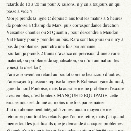
retards de 10 à 20 mn pour X raisons, il y en a toujours un qui
passe à vide ?
Moi je prends la ligne C depuis 5 ans tout les matins à 6 heures
de pontoise à Champ de Mars, puis correspondance direction
Versailles chantier ou St Quentin , pour descendre à Meudon
Val Fleury pour y prendre un bus. Rare sont les jours ou il n’y à
pas de problemes, peut-etre une fois par semaine.
pourtant je prends 2 trains d’avance en prévision d’une avarie
matériel, ou problème de signalisation, ou d’un animal sur les
voies,( la c’est fort)
j’arrive souvent en retard au boulot comme beaucoup d’autres,
j’ai essayer à plusieurs reprise la ligne B Robinson gare du nord,
gare du nord Pontoise, mais la aussi le meme problème d’excuse
avec en plus, c’est honteux MANQUE D EQUIPAGE, cette
excuse nous est donné au moins une fois par semaine.
J’ai un abonnement intégral 5 zones, aucun moyen de me
retourner pour tout les retards que l’on me retire, mais j’ai quand
meme tout les justificatifs que je demande à chaques problemes.
Si quelqu’un à une idée sur la marche a suivre n’hésité pas a me