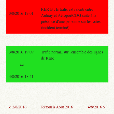
RER B : le trafic est ralenti entre
3/8/2016 19:01
Aulnay et AéroportCDG suite à la
présence d'une personne sur les voies
(incident terminé)
3/8/2016 19:09
Trafic normal sur l'ensemble des lignes
de RER
au
4/8/2016 18:41
< 2/8/2016
Retour à Août 2016
4/8/2016 >