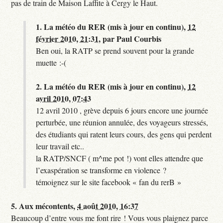
pas de train de Maison Laffite à Cergy le Haut.
1.
La météo du RER (mis à jour en continu),
12
février 2010, 21:31
,
par
Paul Courbis
Ben oui, la RATP se prend souvent pour la grande
muette :-(
2.
La météo du RER (mis à jour en continu),
12
avril 2010, 07:43
12 avril 2010 , grève depuis 6 jours encore une journée
perturbée, une réunion annulée, des voyageurs stressés,
des étudiants qui ratent leurs cours, des gens qui perdent
leur travail etc..
la RATP/SNCF ( m^me pot !) vont elles attendre que
l’exaspération se transforme en violence ?
témoignez sur le site facebook « fan du rerB »
5.
Aux mécontents,
4 août 2010, 16:37
Beaucoup d’entre vous me font rire ! Vous vous plaignez parce