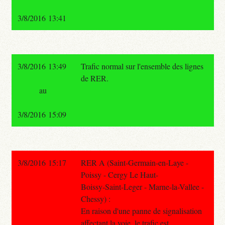
3/8/2016 13:41
3/8/2016 13:49
Trafic normal sur l'ensemble des lignes
de RER.
au
3/8/2016 15:09
3/8/2016 15:17
RER A (Saint-Germain-en-Laye -
Poissy - Cergy Le Haut-
Boissy-Saint-Leger - Marne-la-Vallee -
Chessy) :
En raison d'une panne de signalisation
affectant la voie, le trafic est