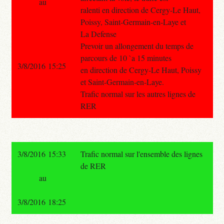
au
ralenti en direction de Cergy-Le Haut,
Poissy, Saint-Germain-en-Laye et
La Defense
Prevoir un allongement du temps de
parcours de 10 `a 15 minutes
3/8/2016 15:25
en direction de Cergy-Le Haut, Poissy
et Saint-Germain-en-Laye.
Trafic normal sur les autres lignes de
RER
3/8/2016 15:33
Trafic normal sur l'ensemble des lignes
de RER
au
3/8/2016 18:25