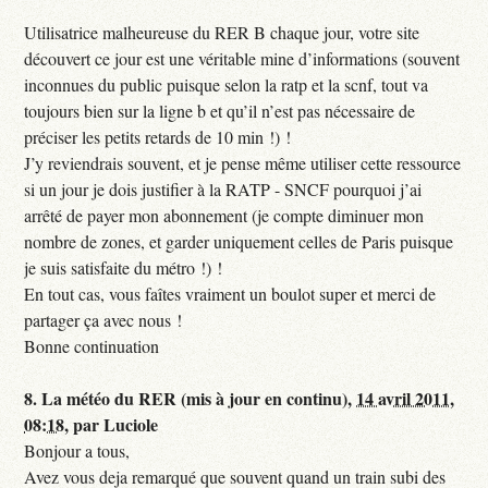
Utilisatrice malheureuse du RER B chaque jour, votre site
découvert ce jour est une véritable mine d’informations (souvent
inconnues du public puisque selon la ratp et la scnf, tout va
toujours bien sur la ligne b et qu’il n’est pas nécessaire de
préciser les petits retards de 10 min !) !
J’y reviendrais souvent, et je pense même utiliser cette ressource
si un jour je dois justifier à la RATP - SNCF pourquoi j’ai
arrêté de payer mon abonnement (je compte diminuer mon
nombre de zones, et garder uniquement celles de Paris puisque
je suis satisfaite du métro !) !
En tout cas, vous faîtes vraiment un boulot super et merci de
partager ça avec nous !
Bonne continuation
8.
La météo du RER (mis à jour en continu),
14 avril 2011,
08:18
,
par
Luciole
Bonjour a tous,
Avez vous deja remarqué que souvent quand un train subi des