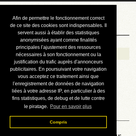
Courbis, « LE »
Afin de permettre le fonctionnement correct
Blog Officiel
de ce site des cookies sont indispensables. Il
servent aussi à établir des statistiques
anonymisées ayant comme finalités
Bienvenue
principales l'ajustement des ressources
Réalisations
nécessaires à son fonctionnement ou la
justification du trafic auprès d'annonceurs
Divers (et d’été)
publicitaires. En poursuivant votre navigation
vous acceptez ce traitement ainsi que
Annonces
l'enregistrement de données de navigation
Liens externes
liées à votre adresse IP, en particulier à des
fins statistiques, de debug et de lutte contre
Téléchargement
le piratage.
Pour en savoir plus
Contact
Compris
La météo du RER (mis à jour