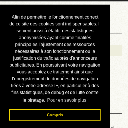
Courbis, « LE »
Afin de permettre le fonctionnement correct
Blog Officiel
de ce site des cookies sont indispensables. Il
servent aussi à établir des statistiques
anonymisées ayant comme finalités
Bienvenue
principales l'ajustement des ressources
Réalisations
nécessaires à son fonctionnement ou la
justification du trafic auprès d'annonceurs
Divers (et d’été)
publicitaires. En poursuivant votre navigation
vous acceptez ce traitement ainsi que
Annonces
l'enregistrement de données de navigation
Liens externes
liées à votre adresse IP, en particulier à des
fins statistiques, de debug et de lutte contre
Téléchargement
le piratage.
Pour en savoir plus
Contact
Compris
La météo du RER (mis à jour