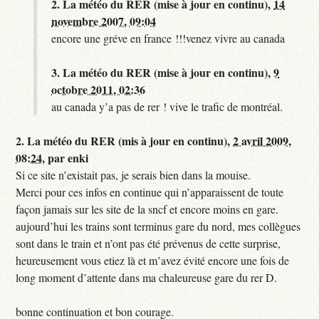
2.
La météo du RER (mise à jour en continu),
14
novembre 2007, 09:04
encore une gréve en france !!!venez vivre au canada
3.
La météo du RER (mise à jour en continu),
9
octobre 2011, 02:36
au canada y’a pas de rer ! vive le trafic de montréal.
2.
La météo du RER (mis à jour en continu),
2 avril 2009,
08:24
,
par
enki
Si ce site n’existait pas, je serais bien dans la mouise.
Merci pour ces infos en continue qui n’apparaissent de toute
façon jamais sur les site de la sncf et encore moins en gare.
aujourd’hui les trains sont terminus gare du nord, mes collègues
sont dans le train et n’ont pas été prévenus de cette surprise,
heureusement vous etiez là et m’avez évité encore une fois de
long moment d’attente dans ma chaleureuse gare du rer D.
bonne continuation et bon courage.