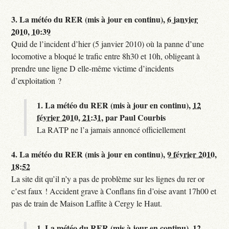
3.
La météo du RER (mis à jour en continu),
6 janvier
2010, 10:39
Quid de l’incident d’hier (5 janvier 2010) où la panne d’une
locomotive a bloqué le trafic entre 8h30 et 10h, obligeant à
prendre une ligne D elle-même victime d’incidents
d’exploitation ?
1.
La météo du RER (mis à jour en continu),
12
février 2010, 21:31
,
par
Paul Courbis
La RATP ne l’a jamais annoncé officiellement
4.
La météo du RER (mis à jour en continu),
9 février 2010,
18:52
La site dit qu’il n’y a pas de problème sur les lignes du rer or
c’est faux ! Accident grave à Conflans fin d’oise avant 17h00 et
pas de train de Maison Laffite à Cergy le Haut.
1.
La météo du RER (mis à jour en continu),
12