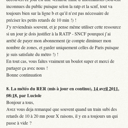
inconnues du public puisque selon la ratp et la scnf, tout va
toujours bien sur la ligne b et qu’il n’est pas nécessaire de
préciser les petits retards de 10 min !) !
J’y reviendrais souvent, et je pense même utiliser cette ressource
si un jour je dois justifier à la RATP - SNCF pourquoi j’ai
arrêté de payer mon abonnement (je compte diminuer mon
nombre de zones, et garder uniquement celles de Paris puisque
je suis satisfaite du métro !) !
En tout cas, vous faîtes vraiment un boulot super et merci de
partager ça avec nous !
Bonne continuation
8.
La météo du RER (mis à jour en continu),
14 avril 2011,
08:18
,
par
Luciole
Bonjour a tous,
Avez vous deja remarqué que souvent quand un train subi des
retards de 10 à 20 mn pour X raisons, il y en a toujours un qui
passe à vide ?