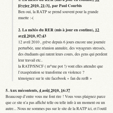
février 2010, 21:31
,
par
Paul Courbis
Ben oui, la RATP se prend souvent pour la grande
muette :-(
2.
La météo du RER (mis à jour en continu),
12
avril 2010, 07:43
12 avril 2010 , grève depuis 6 jours encore une journée
perturbée, une réunion annulée, des voyageurs stressés,
des étudiants qui ratent leurs cours, des gens qui perdent
leur travail etc..
la RATP/SNCF ( m^me pot !) vont elles attendre que
l’exaspération se transforme en violence ?
témoignez sur le site facebook « fan du rerB »
5.
Aux mécontents,
4 août 2010, 16:37
Beaucoup d’entre vous me font rire ! Vous vous plaignez parce
que ce site n’a pas affiché telle ou telle info à un moment ou un
autre... Nous ne sommes pas sur le site de la RATP ici, et l’outil