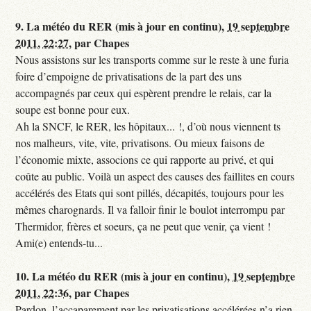
9.
La météo du RER (mis à jour en continu),
19 septembre
2011, 22:27
,
par
Chapes
Nous assistons sur les transports comme sur le reste à une furia
foire d’empoigne de privatisations de la part des uns
accompagnés par ceux qui espèrent prendre le relais, car la
soupe est bonne pour eux.
Ah la SNCF, le RER, les hôpitaux... !, d’où nous viennent ts
nos malheurs, vite, vite, privatisons. Ou mieux faisons de
l’économie mixte, associons ce qui rapporte au privé, et qui
coûte au public. Voilà un aspect des causes des faillites en cours
accélérés des Etats qui sont pillés, décapités, toujours pour les
mêmes charognards. Il va falloir finir le boulot interrompu par
Thermidor, frères et soeurs, ça ne peut que venir, ça vient !
Ami(e) entends-tu...
10.
La météo du RER (mis à jour en continu),
19 septembre
2011, 22:36
,
par
Chapes
Pardon, l’accaparement par les privatisations accélérées n’a rien