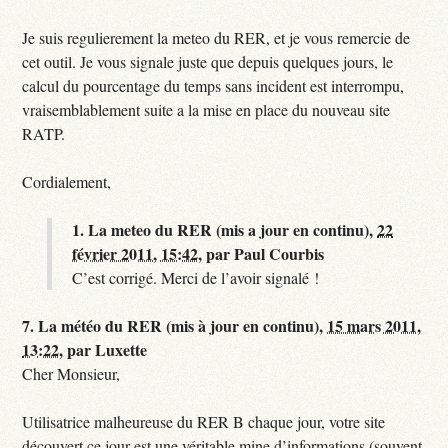
Je suis regulierement la meteo du RER, et je vous remercie de
cet outil. Je vous signale juste que depuis quelques jours, le
calcul du pourcentage du temps sans incident est interrompu,
vraisemblablement suite a la mise en place du nouveau site
RATP.
Cordialement,
1.
La meteo du RER (mis a jour en continu),
22
février 2011, 15:42
,
par
Paul Courbis
C’est corrigé. Merci de l’avoir signalé !
7.
La météo du RER (mis à jour en continu),
15 mars 2011,
13:22
,
par
Luxette
Cher Monsieur,
Utilisatrice malheureuse du RER B chaque jour, votre site
découvert ce jour est une véritable mine d’informations (souvent