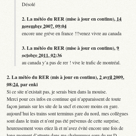
Désolé
2.
La météo du RER (mise à jour en continu),
14
novembre 2007, 09:04
encore une gréve en france !!!venez vivre au canada
3.
La météo du RER (mise à jour en continu),
9
octobre 2011, 02:36
au canada y’a pas de rer ! vive le trafic de montréal.
2.
La météo du RER (mis à jour en continu),
2 avril 2009,
08:24
,
par
enki
Si ce site n’existait pas, je serais bien dans la mouise.
Merci pour ces infos en continue qui n’apparaissent de toute
façon jamais sur les site de la sncf et encore moins en gare.
aujourd’hui les trains sont terminus gare du nord, mes collègues
sont dans le train et n’ont pas été prévenus de cette surprise,
heureusement vous etiez là et m’avez évité encore une fois de
long moment d’attente dans ma chaleureuse gare du rer D.