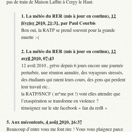
pas de train de Maison Laffite à Cergy le Haut.
1.
La météo du RER (mis à jour en continu),
12
février 2010, 21:31
,
par
Paul Courbis
Ben oui, la RATP se prend souvent pour la grande
muette :-(
2.
La météo du RER (mis à jour en continu),
12
avril 2010, 07:43
12 avril 2010 , grève depuis 6 jours encore une journée
perturbée, une réunion annulée, des voyageurs stressés,
des étudiants qui ratent leurs cours, des gens qui perdent
leur travail etc..
la RATP/SNCF ( m^me pot !) vont elles attendre que
l’exaspération se transforme en violence ?
témoignez sur le site facebook « fan du rerB »
5.
Aux mécontents,
4 août 2010, 16:37
Beaucoup d’entre vous me font rire ! Vous vous plaignez parce