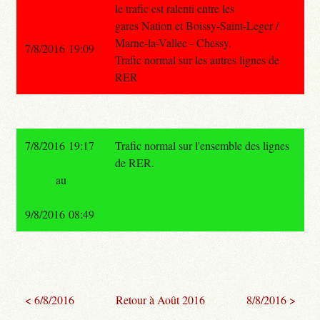
le trafic est ralenti entre les
gares Nation et Boissy-Saint-Leger /
Marne-la-Vallee - Chessy.
7/8/2016 19:09
Trafic normal sur les autres lignes de
RER
7/8/2016 19:17
Trafic normal sur l'ensemble des lignes
de RER.
au
9/8/2016 08:49
< 6/8/2016
Retour à Août 2016
8/8/2016 >