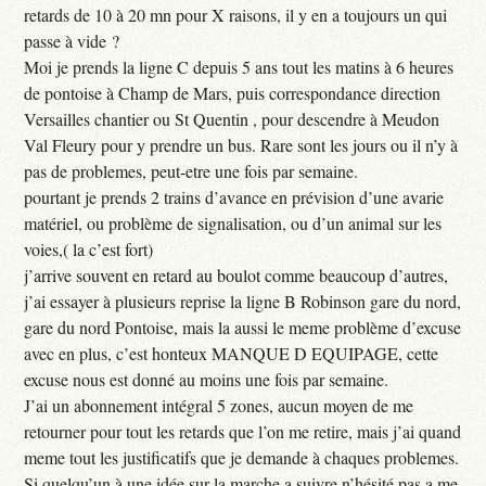
retards de 10 à 20 mn pour X raisons, il y en a toujours un qui
passe à vide ?
Moi je prends la ligne C depuis 5 ans tout les matins à 6 heures
de pontoise à Champ de Mars, puis correspondance direction
Versailles chantier ou St Quentin , pour descendre à Meudon
Val Fleury pour y prendre un bus. Rare sont les jours ou il n’y à
pas de problemes, peut-etre une fois par semaine.
pourtant je prends 2 trains d’avance en prévision d’une avarie
matériel, ou problème de signalisation, ou d’un animal sur les
voies,( la c’est fort)
j’arrive souvent en retard au boulot comme beaucoup d’autres,
j’ai essayer à plusieurs reprise la ligne B Robinson gare du nord,
gare du nord Pontoise, mais la aussi le meme problème d’excuse
avec en plus, c’est honteux MANQUE D EQUIPAGE, cette
excuse nous est donné au moins une fois par semaine.
J’ai un abonnement intégral 5 zones, aucun moyen de me
retourner pour tout les retards que l’on me retire, mais j’ai quand
meme tout les justificatifs que je demande à chaques problemes.
Si quelqu’un à une idée sur la marche a suivre n’hésité pas a me