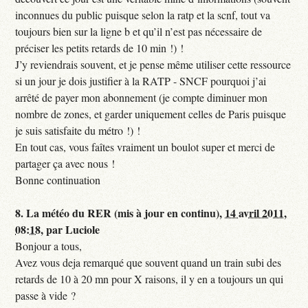
inconnues du public puisque selon la ratp et la scnf, tout va
toujours bien sur la ligne b et qu’il n’est pas nécessaire de
préciser les petits retards de 10 min !) !
J’y reviendrais souvent, et je pense même utiliser cette ressource
si un jour je dois justifier à la RATP - SNCF pourquoi j’ai
arrêté de payer mon abonnement (je compte diminuer mon
nombre de zones, et garder uniquement celles de Paris puisque
je suis satisfaite du métro !) !
En tout cas, vous faîtes vraiment un boulot super et merci de
partager ça avec nous !
Bonne continuation
8.
La météo du RER (mis à jour en continu),
14 avril 2011,
08:18
,
par
Luciole
Bonjour a tous,
Avez vous deja remarqué que souvent quand un train subi des
retards de 10 à 20 mn pour X raisons, il y en a toujours un qui
passe à vide ?