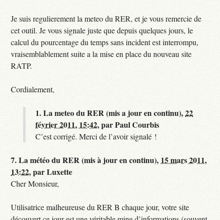
Je suis regulierement la meteo du RER, et je vous remercie de
cet outil. Je vous signale juste que depuis quelques jours, le
calcul du pourcentage du temps sans incident est interrompu,
vraisemblablement suite a la mise en place du nouveau site
RATP.
Cordialement,
1.
La meteo du RER (mis a jour en continu),
22
février 2011, 15:42
,
par
Paul Courbis
C’est corrigé. Merci de l’avoir signalé !
7.
La météo du RER (mis à jour en continu),
15 mars 2011,
13:22
,
par
Luxette
Cher Monsieur,
Utilisatrice malheureuse du RER B chaque jour, votre site
découvert ce jour est une véritable mine d’informations (souvent