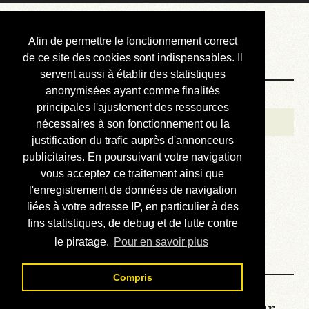
Courbis, « LE »
Afin de permettre le fonctionnement correct
Blog Officiel
de ce site des cookies sont indispensables. Il
servent aussi à établir des statistiques
anonymisées ayant comme finalités
Bienvenue
principales l'ajustement des ressources
Réalisations
nécessaires à son fonctionnement ou la
justification du trafic auprès d'annonceurs
Divers (et d’été)
publicitaires. En poursuivant votre navigation
vous acceptez ce traitement ainsi que
Annonces
l'enregistrement de données de navigation
Liens externes
liées à votre adresse IP, en particulier à des
fins statistiques, de debug et de lutte contre
Téléchargement
le piratage.
Pour en savoir plus
Contact
Compris
La météo du RER (mis à jour