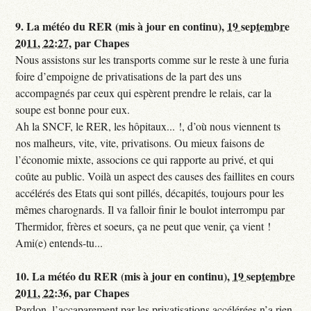
9.
La météo du RER (mis à jour en continu),
19 septembre
2011, 22:27
,
par
Chapes
Nous assistons sur les transports comme sur le reste à une furia
foire d’empoigne de privatisations de la part des uns
accompagnés par ceux qui espèrent prendre le relais, car la
soupe est bonne pour eux.
Ah la SNCF, le RER, les hôpitaux... !, d’où nous viennent ts
nos malheurs, vite, vite, privatisons. Ou mieux faisons de
l’économie mixte, associons ce qui rapporte au privé, et qui
coûte au public. Voilà un aspect des causes des faillites en cours
accélérés des Etats qui sont pillés, décapités, toujours pour les
mêmes charognards. Il va falloir finir le boulot interrompu par
Thermidor, frères et soeurs, ça ne peut que venir, ça vient !
Ami(e) entends-tu...
10.
La météo du RER (mis à jour en continu),
19 septembre
2011, 22:36
,
par
Chapes
Pardon, l’accaparement par les privatisations accélérées n’a rien