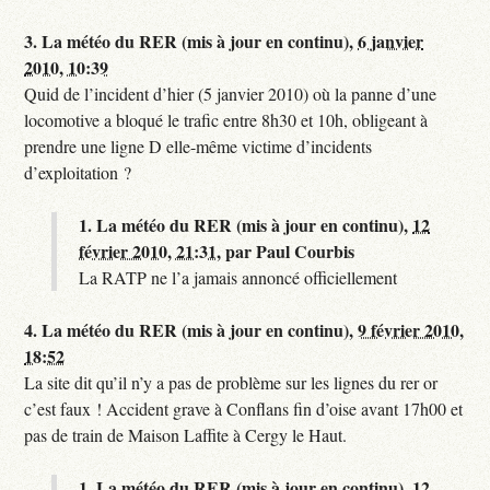
3.
La météo du RER (mis à jour en continu),
6 janvier
2010, 10:39
Quid de l’incident d’hier (5 janvier 2010) où la panne d’une
locomotive a bloqué le trafic entre 8h30 et 10h, obligeant à
prendre une ligne D elle-même victime d’incidents
d’exploitation ?
1.
La météo du RER (mis à jour en continu),
12
février 2010, 21:31
,
par
Paul Courbis
La RATP ne l’a jamais annoncé officiellement
4.
La météo du RER (mis à jour en continu),
9 février 2010,
18:52
La site dit qu’il n’y a pas de problème sur les lignes du rer or
c’est faux ! Accident grave à Conflans fin d’oise avant 17h00 et
pas de train de Maison Laffite à Cergy le Haut.
1.
La météo du RER (mis à jour en continu),
12