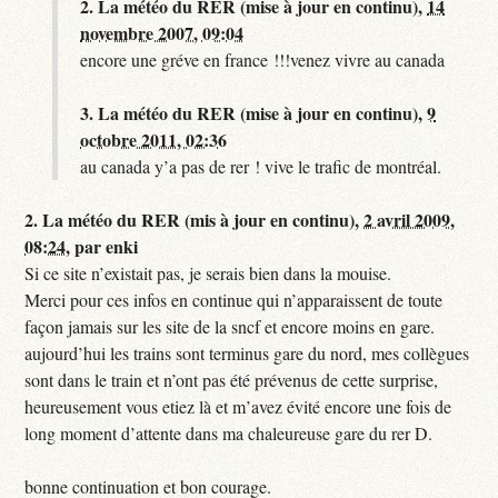
2.
La météo du RER (mise à jour en continu),
14
novembre 2007, 09:04
encore une gréve en france !!!venez vivre au canada
3.
La météo du RER (mise à jour en continu),
9
octobre 2011, 02:36
au canada y’a pas de rer ! vive le trafic de montréal.
2.
La météo du RER (mis à jour en continu),
2 avril 2009,
08:24
,
par
enki
Si ce site n’existait pas, je serais bien dans la mouise.
Merci pour ces infos en continue qui n’apparaissent de toute
façon jamais sur les site de la sncf et encore moins en gare.
aujourd’hui les trains sont terminus gare du nord, mes collègues
sont dans le train et n’ont pas été prévenus de cette surprise,
heureusement vous etiez là et m’avez évité encore une fois de
long moment d’attente dans ma chaleureuse gare du rer D.
bonne continuation et bon courage.