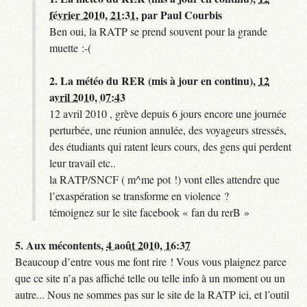
février 2010, 21:31
,
par
Paul Courbis
Ben oui, la RATP se prend souvent pour la grande
muette :-(
2.
La météo du RER (mis à jour en continu),
12
avril 2010, 07:43
12 avril 2010 , grève depuis 6 jours encore une journée
perturbée, une réunion annulée, des voyageurs stressés,
des étudiants qui ratent leurs cours, des gens qui perdent
leur travail etc..
la RATP/SNCF ( m^me pot !) vont elles attendre que
l’exaspération se transforme en violence ?
témoignez sur le site facebook « fan du rerB »
5.
Aux mécontents,
4 août 2010, 16:37
Beaucoup d’entre vous me font rire ! Vous vous plaignez parce
que ce site n’a pas affiché telle ou telle info à un moment ou un
autre... Nous ne sommes pas sur le site de la RATP ici, et l’outil