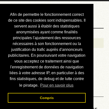
Courbis, « LE »
Afin de permettre le fonctionnement correct
Blog Officiel
de ce site des cookies sont indispensables. Il
servent aussi à établir des statistiques
anonymisées ayant comme finalités
Bienvenue
principales l'ajustement des ressources
Réalisations
nécessaires à son fonctionnement ou la
justification du trafic auprès d'annonceurs
Divers (et d’été)
publicitaires. En poursuivant votre navigation
vous acceptez ce traitement ainsi que
Annonces
l'enregistrement de données de navigation
Liens externes
liées à votre adresse IP, en particulier à des
fins statistiques, de debug et de lutte contre
Téléchargement
le piratage.
Pour en savoir plus
Contact
Compris
La météo du RER (mis à jour