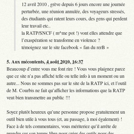
12 avril 2010 , grève depuis 6 jours encore une journée
perturbée, une réunion annulée, des voyageurs stressés,
des étudiants qui ratent leurs cours, des gens qui perdent
leur travail etc..
la RATP/SNCF ( m^me pot !) vont elles attendre que
l’exaspération se transforme en violence ?
témoignez sur le site facebook « fan du rerB »
5.
Aux mécontents,
4 août 2010, 16:37
Beaucoup d’entre vous me font rire ! Vous vous plaignez parce
que ce site n’a pas affiché telle ou telle info à un moment ou un
autre... Nous ne sommes pas sur le site de la RATP ici, et l’outil
de M. Courbis ne fait qu’afficher les informations que la RATP
veut bien transmettre au public !!!
Soyez plutôt heureux qu’une personne propose gratuitement un
outil bien utile à vous tous (et, au passage, à moi également) !
Face à de tels commentaires, vous mériteriez qu’il arrête de
prendre sur son temps libre pour créer des outils pour des