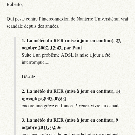
Roberto,
Qui peste contre l’interconnexion de Nanterre Université:un vrai
scandale depuis des années.
1.
La météo du RER (mise à jour en continu),
22
octobre 2007, 12:47
,
par
Paul
Suite à un problème ADSL la mise à jour a été
interrompue....
Désolé
2.
La météo du RER (mise à jour en continu),
14
novembre 2007, 09:04
encore une gréve en france !!!venez vivre au canada
3.
La météo du RER (mise à jour en continu),
9
octobre 2011, 02:36
au canada y’a pas de rer ! vive le trafic de montréal.