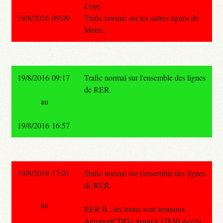
Coye.
19/8/2016 09:09
Trafic normal sur les autres lignes de
Metro.
19/8/2016 09:17
Trafic normal sur l'ensemble des lignes
de RER.
au
19/8/2016 16:57
19/8/2016 17:01
Trafic normal sur l'ensemble des lignes
de RER.
au
RER B : les trains sont terminus
AéroportCDG1 jusqu'à 17h30 Accès