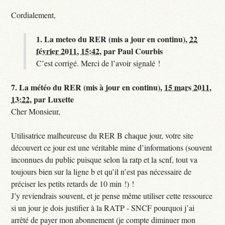
Cordialement,
1.
La meteo du RER (mis a jour en continu),
22
février 2011, 15:42
,
par
Paul Courbis
C’est corrigé. Merci de l’avoir signalé !
7.
La météo du RER (mis à jour en continu),
15 mars 2011,
13:22
,
par
Luxette
Cher Monsieur,
Utilisatrice malheureuse du RER B chaque jour, votre site
découvert ce jour est une véritable mine d’informations (souvent
inconnues du public puisque selon la ratp et la scnf, tout va
toujours bien sur la ligne b et qu’il n’est pas nécessaire de
préciser les petits retards de 10 min !) !
J’y reviendrais souvent, et je pense même utiliser cette ressource
si un jour je dois justifier à la RATP - SNCF pourquoi j’ai
arrêté de payer mon abonnement (je compte diminuer mon