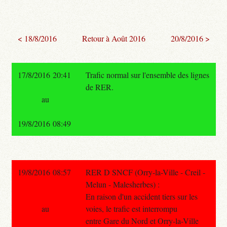
< 18/8/2016
Retour à Août 2016
20/8/2016 >
17/8/2016 20:41
Trafic normal sur l'ensemble des lignes
de RER.
au
19/8/2016 08:49
19/8/2016 08:57
RER D SNCF (Orry-la-Ville - Creil -
Melun - Malesherbes) :
En raison d'un accident tiers sur les
au
voies, le trafic est interrompu
entre Gare du Nord et Orry-la-Ville