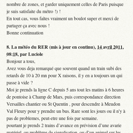
nombre de zones, et garder uniquement celles de Paris puisque
je suis satisfaite du métro !) !
En tout cas, vous faîtes vraiment un boulot super et merci de
partager ça avec nous !
Bonne continuation
8.
La météo du RER (mis à jour en continu),
14 avril 2011,
08:18
,
par
Luciole
Bonjour a tous,
Avez vous deja remarqué que souvent quand un train subi des
retards de 10 à 20 mn pour X raisons, il y en a toujours un qui
passe à vide ?
Moi je prends la ligne C depuis 5 ans tout les matins à 6 heures
de pontoise à Champ de Mars, puis correspondance direction
Versailles chantier ou St Quentin , pour descendre à Meudon
Val Fleury pour y prendre un bus. Rare sont les jours ou il n’y à
pas de problemes, peut-etre une fois par semaine.
pourtant je prends 2 trains d’avance en prévision d’une avarie
matériel, ou problème de signalisation, ou d’un animal sur les