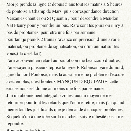
Moi je prends la ligne C depuis 5 ans tout les matins à 6 heures
de pontoise à Champ de Mars, puis correspondance direction
Versailles chantier ou St Quentin , pour descendre à Meudon
Val Fleury pour y prendre un bus. Rare sont les jours ou il n’y à
pas de problemes, peut-etre une fois par semaine.
pourtant je prends 2 trains d’avance en prévision d’une avarie
matériel, ou problème de signalisation, ou d’un animal sur les
voies,( la c’est fort)
j’arrive souvent en retard au boulot comme beaucoup d’autres,
j’ai essayer à plusieurs reprise la ligne B Robinson gare du nord,
gare du nord Pontoise, mais la aussi le meme problème d’excuse
avec en plus, c’est honteux MANQUE D EQUIPAGE, cette
excuse nous est donné au moins une fois par semaine.
J’ai un abonnement intégral 5 zones, aucun moyen de me
retourner pour tout les retards que l’on me retire, mais j’ai quand
meme tout les justificatifs que je demande à chaques problemes.
Si quelqu’un à une idée sur la marche a suivre n’hésité pas a me
repondre.
Bonne journée à tous ...