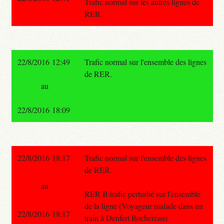
Trafic normal sur les autres lignes de
RER.
22/8/2016 12:49
Trafic normal sur l'ensemble des lignes
de RER.
au
22/8/2016 18:09
22/8/2016 18:17
Trafic normal sur l'ensemble des lignes
de RER.
au
RER B:trafic perturbé sur l'ensemble
de la ligne (Voyageur malade dans un
22/8/2016 18:17
train à Denfert Rochereau)