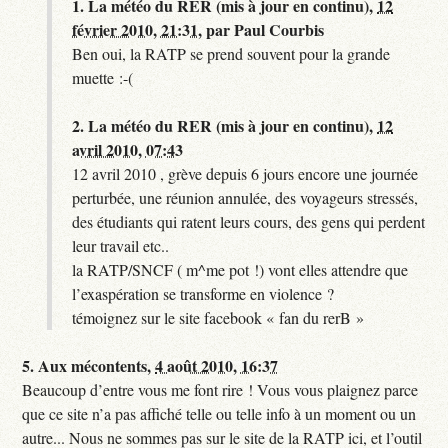
1.
La météo du RER (mis à jour en continu),
12
février 2010, 21:31
,
par
Paul Courbis
Ben oui, la RATP se prend souvent pour la grande
muette :-(
2.
La météo du RER (mis à jour en continu),
12
avril 2010, 07:43
12 avril 2010 , grève depuis 6 jours encore une journée
perturbée, une réunion annulée, des voyageurs stressés,
des étudiants qui ratent leurs cours, des gens qui perdent
leur travail etc..
la RATP/SNCF ( m^me pot !) vont elles attendre que
l’exaspération se transforme en violence ?
témoignez sur le site facebook « fan du rerB »
5.
Aux mécontents,
4 août 2010, 16:37
Beaucoup d’entre vous me font rire ! Vous vous plaignez parce
que ce site n’a pas affiché telle ou telle info à un moment ou un
autre... Nous ne sommes pas sur le site de la RATP ici, et l’outil