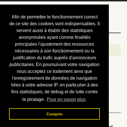
Courbis, « LE »
Afin de permettre le fonctionnement correct
Blog Officiel
de ce site des cookies sont indispensables. Il
servent aussi à établir des statistiques
anonymisées ayant comme finalités
Bienvenue
principales l'ajustement des ressources
Réalisations
nécessaires à son fonctionnement ou la
justification du trafic auprès d'annonceurs
Divers (et d’été)
publicitaires. En poursuivant votre navigation
vous acceptez ce traitement ainsi que
Annonces
l'enregistrement de données de navigation
Liens externes
liées à votre adresse IP, en particulier à des
fins statistiques, de debug et de lutte contre
Téléchargement
le piratage.
Pour en savoir plus
Contact
Compris
La météo du RER (mis à jour