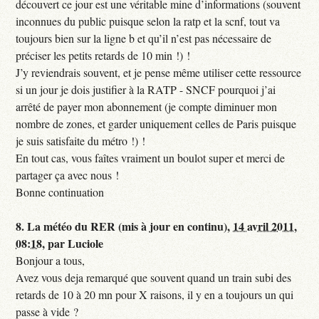
découvert ce jour est une véritable mine d’informations (souvent
inconnues du public puisque selon la ratp et la scnf, tout va
toujours bien sur la ligne b et qu’il n’est pas nécessaire de
préciser les petits retards de 10 min !) !
J’y reviendrais souvent, et je pense même utiliser cette ressource
si un jour je dois justifier à la RATP - SNCF pourquoi j’ai
arrêté de payer mon abonnement (je compte diminuer mon
nombre de zones, et garder uniquement celles de Paris puisque
je suis satisfaite du métro !) !
En tout cas, vous faîtes vraiment un boulot super et merci de
partager ça avec nous !
Bonne continuation
8.
La météo du RER (mis à jour en continu),
14 avril 2011,
08:18
,
par
Luciole
Bonjour a tous,
Avez vous deja remarqué que souvent quand un train subi des
retards de 10 à 20 mn pour X raisons, il y en a toujours un qui
passe à vide ?