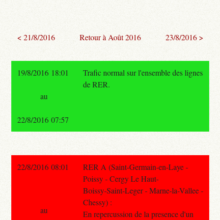
< 21/8/2016
Retour à Août 2016
23/8/2016 >
19/8/2016 18:01
Trafic normal sur l'ensemble des lignes
de RER.
au
22/8/2016 07:57
22/8/2016 08:01
RER A (Saint-Germain-en-Laye -
Poissy - Cergy Le Haut-
Boissy-Saint-Leger - Marne-la-Vallee -
Chessy) :
au
En repercussion de la presence d'un