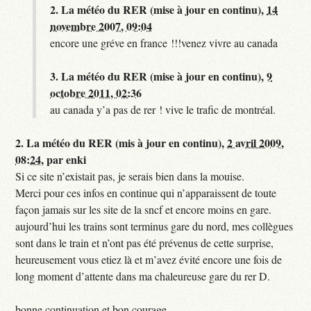
2.
La météo du RER (mise à jour en continu),
14
novembre 2007, 09:04
encore une gréve en france !!!venez vivre au canada
3.
La météo du RER (mise à jour en continu),
9
octobre 2011, 02:36
au canada y’a pas de rer ! vive le trafic de montréal.
2.
La météo du RER (mis à jour en continu),
2 avril 2009,
08:24
,
par
enki
Si ce site n’existait pas, je serais bien dans la mouise.
Merci pour ces infos en continue qui n’apparaissent de toute
façon jamais sur les site de la sncf et encore moins en gare.
aujourd’hui les trains sont terminus gare du nord, mes collègues
sont dans le train et n’ont pas été prévenus de cette surprise,
heureusement vous etiez là et m’avez évité encore une fois de
long moment d’attente dans ma chaleureuse gare du rer D.
bonne continuation et bon courage.