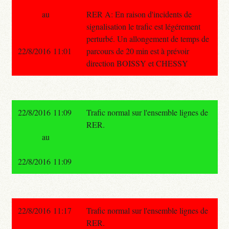
au
RER A: En raison d'incidents de
signalisation le trafic est légérement
perturbé. Un allongement de temps de
22/8/2016 11:01
parcours de 20 min est à prévoir
direction BOISSY et CHESSY
22/8/2016 11:09
Trafic normal sur l'ensemble lignes de
RER.
au
22/8/2016 11:09
22/8/2016 11:17
Trafic normal sur l'ensemble lignes de
RER.