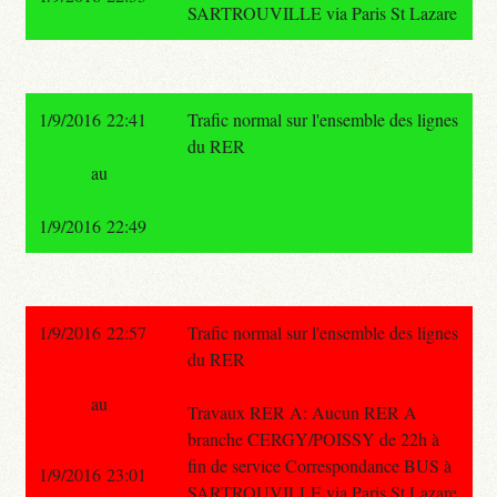
SARTROUVILLE via Paris St Lazare
1/9/2016 22:41
Trafic normal sur l'ensemble des lignes
du RER
au
1/9/2016 22:49
1/9/2016 22:57
Trafic normal sur l'ensemble des lignes
du RER
au
Travaux RER A: Aucun RER A
branche CERGY/POISSY de 22h à
fin de service Correspondance BUS à
1/9/2016 23:01
SARTROUVILLE via Paris St Lazare