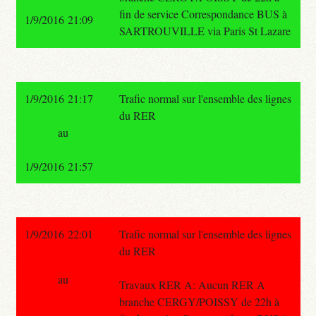
fin de service Correspondance BUS à
1/9/2016 21:09
SARTROUVILLE via Paris St Lazare
1/9/2016 21:17
Trafic normal sur l'ensemble des lignes
du RER
au
1/9/2016 21:57
1/9/2016 22:01
Trafic normal sur l'ensemble des lignes
du RER
au
Travaux RER A: Aucun RER A
branche CERGY/POISSY de 22h à