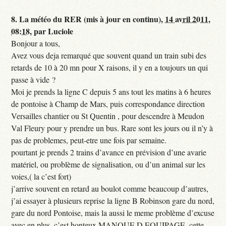
8.
La météo du RER (mis à jour en continu),
14 avril 2011,
08:18
,
par
Luciole
Bonjour a tous,
Avez vous deja remarqué que souvent quand un train subi des
retards de 10 à 20 mn pour X raisons, il y en a toujours un qui
passe à vide ?
Moi je prends la ligne C depuis 5 ans tout les matins à 6 heures
de pontoise à Champ de Mars, puis correspondance direction
Versailles chantier ou St Quentin , pour descendre à Meudon
Val Fleury pour y prendre un bus. Rare sont les jours ou il n’y à
pas de problemes, peut-etre une fois par semaine.
pourtant je prends 2 trains d’avance en prévision d’une avarie
matériel, ou problème de signalisation, ou d’un animal sur les
voies,( la c’est fort)
j’arrive souvent en retard au boulot comme beaucoup d’autres,
j’ai essayer à plusieurs reprise la ligne B Robinson gare du nord,
gare du nord Pontoise, mais la aussi le meme problème d’excuse
avec en plus, c’est honteux MANQUE D EQUIPAGE, cette