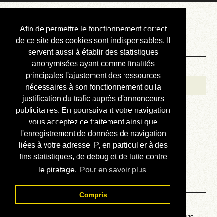
Courbis, « LE »
Afin de permettre le fonctionnement correct
Blog Officiel
de ce site des cookies sont indispensables. Il
servent aussi à établir des statistiques
anonymisées ayant comme finalités
Bienvenue
principales l'ajustement des ressources
Réalisations
nécessaires à son fonctionnement ou la
justification du trafic auprès d'annonceurs
Divers (et d’été)
publicitaires. En poursuivant votre navigation
vous acceptez ce traitement ainsi que
Annonces
l'enregistrement de données de navigation
Liens externes
liées à votre adresse IP, en particulier à des
fins statistiques, de debug et de lutte contre
Téléchargement
le piratage.
Pour en savoir plus
Contact
Compris
La météo du RER (mis à jour