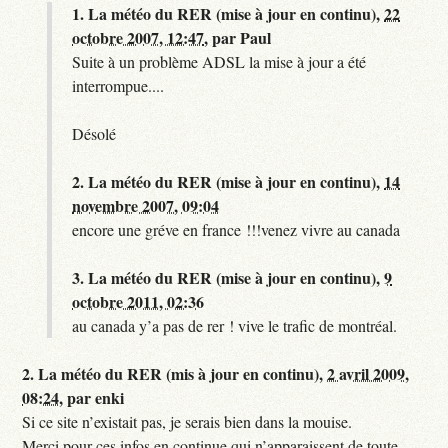
1.
La météo du RER (mise à jour en continu),
22
octobre 2007, 12:47
,
par
Paul
Suite à un problème ADSL la mise à jour a été
interrompue....
Désolé
2.
La météo du RER (mise à jour en continu),
14
novembre 2007, 09:04
encore une gréve en france !!!venez vivre au canada
3.
La météo du RER (mise à jour en continu),
9
octobre 2011, 02:36
au canada y’a pas de rer ! vive le trafic de montréal.
2.
La météo du RER (mis à jour en continu),
2 avril 2009,
08:24
,
par
enki
Si ce site n’existait pas, je serais bien dans la mouise.
Merci pour ces infos en continue qui n’apparaissent de toute