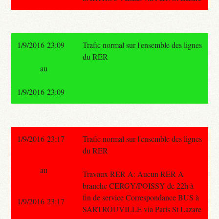
1/9/2016 23:09
Trafic normal sur l'ensemble des lignes
du RER
au
1/9/2016 23:09
1/9/2016 23:17
Trafic normal sur l'ensemble des lignes
du RER
au
Travaux RER A: Aucun RER A
branche CERGY/POISSY de 22h à
fin de service Correspondance BUS à
1/9/2016 23:17
SARTROUVILLE via Paris St Lazare