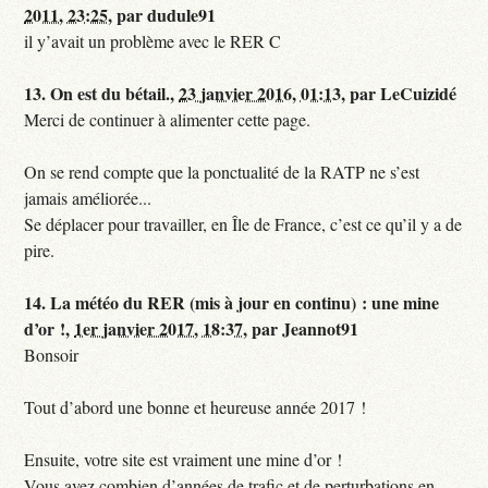
2011, 23:25
,
par
dudule91
il y’avait un problème avec le RER C
13.
On est du bétail.,
23 janvier 2016, 01:13
,
par
LeCuizidé
Merci de continuer à alimenter cette page.
On se rend compte que la ponctualité de la RATP ne s’est
jamais améliorée...
Se déplacer pour travailler, en Île de France, c’est ce qu’il y a de
pire.
14.
La météo du RER (mis à jour en continu) : une mine
d’or !,
1er janvier 2017, 18:37
,
par
Jeannot91
Bonsoir
Tout d’abord une bonne et heureuse année 2017 !
Ensuite, votre site est vraiment une mine d’or !
Vous avez combien d’années de trafic et de perturbations en