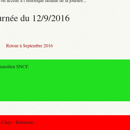
n accède à l’historique détaillé de la journée...
urnée du 12/9/2016
Retour à Septembre 2016
Transilien SNCF.
-Claye - Robinson -