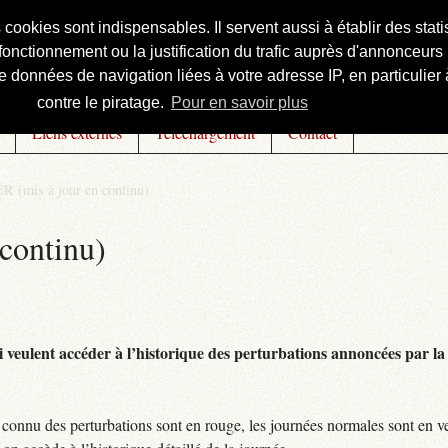
s cookies sont indispensables. Il servent aussi à établir des st
onctionnement ou la justification du trafic auprès d'annonceurs 
 données de navigation liées à votre adresse IP, en particulier à
contre le piratage.
Pour en savoir plus
Liens externes
Téléchargement
Contact
R (mis à jour en continu)
continu)
 veulent accéder à l’historique des perturbations annoncées par la 
connu des perturbations sont en rouge, les journées normales sont en ve