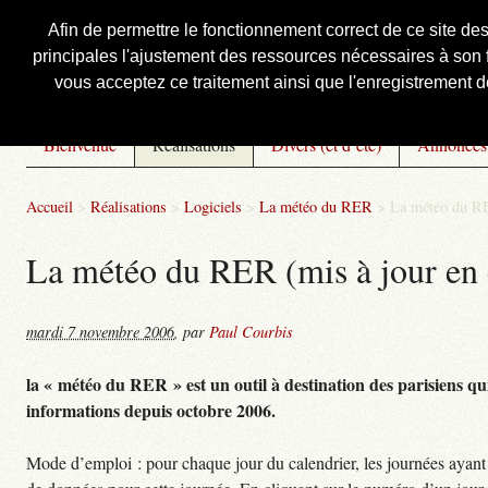
Afin de permettre le fonctionnement correct de ce site de
principales l'ajustement des ressources nécessaires à son f
Courbis, « LE » Blog Officiel
vous acceptez ce traitement ainsi que l'enregistrement de
Bienvenue
Réalisations
Divers (et d’été)
Annonces
Accueil
>
Réalisations
>
Logiciels
>
La météo du RER
>
La météo du RE
La météo du RER (mis à jour en 
mardi 7 novembre 2006
,
par
Paul Courbis
la « météo du RER » est un outil à destination des parisiens qui
informations depuis octobre 2006.
Mode d’emploi : pour chaque jour du calendrier, les journées ayant 