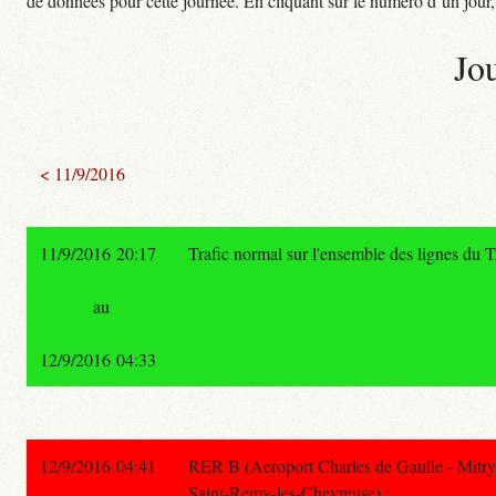
de données pour cette journée. En cliquant sur le numéro d’un jour, o
Jo
< 11/9/2016
11/9/2016 20:17
Trafic normal sur l'ensemble des lignes du 
au
12/9/2016 04:33
12/9/2016 04:41
RER B (Aeroport Charles de Gaulle - Mitry
Saint-Remy-les-Chevreuse) :