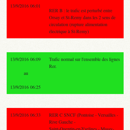
13/9/2016 06:01
RER B : le trafic est perturbé entre
Orsay et St-Remy dans les 2 sens de
circulation (rupture alimentation
électrique à St-Remy)
13/9/2016 06:09
Trafic normal sur l'ensemble des lignes
Rer.
au
13/9/2016 06:25
13/9/2016 06:33
RER C SNCF (Pontoise - Versailles -
Rive Gauche -
Saint-Quentin-en-Yvelines - Massy-