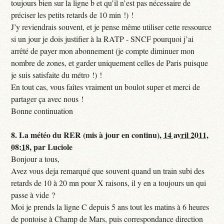
toujours bien sur la ligne b et qu’il n’est pas nécessaire de
préciser les petits retards de 10 min !) !
J’y reviendrais souvent, et je pense même utiliser cette ressource
si un jour je dois justifier à la RATP - SNCF pourquoi j’ai
arrêté de payer mon abonnement (je compte diminuer mon
nombre de zones, et garder uniquement celles de Paris puisque
je suis satisfaite du métro !) !
En tout cas, vous faîtes vraiment un boulot super et merci de
partager ça avec nous !
Bonne continuation
8.
La météo du RER (mis à jour en continu),
14 avril 2011,
08:18
,
par
Luciole
Bonjour a tous,
Avez vous deja remarqué que souvent quand un train subi des
retards de 10 à 20 mn pour X raisons, il y en a toujours un qui
passe à vide ?
Moi je prends la ligne C depuis 5 ans tout les matins à 6 heures
de pontoise à Champ de Mars, puis correspondance direction