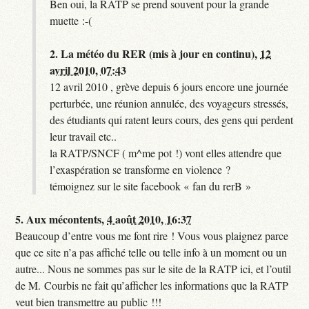
Ben oui, la RATP se prend souvent pour la grande
muette :-(
2.
La météo du RER (mis à jour en continu),
12
avril 2010, 07:43
12 avril 2010 , grève depuis 6 jours encore une journée
perturbée, une réunion annulée, des voyageurs stressés,
des étudiants qui ratent leurs cours, des gens qui perdent
leur travail etc..
la RATP/SNCF ( m^me pot !) vont elles attendre que
l’exaspération se transforme en violence ?
témoignez sur le site facebook « fan du rerB »
5.
Aux mécontents,
4 août 2010, 16:37
Beaucoup d’entre vous me font rire ! Vous vous plaignez parce
que ce site n’a pas affiché telle ou telle info à un moment ou un
autre... Nous ne sommes pas sur le site de la RATP ici, et l’outil
de M. Courbis ne fait qu’afficher les informations que la RATP
veut bien transmettre au public !!!