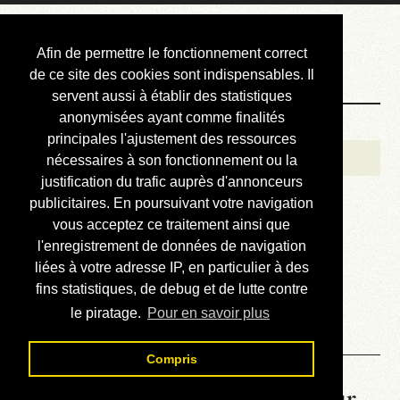
Courbis, « LE »
Afin de permettre le fonctionnement correct
Blog Officiel
de ce site des cookies sont indispensables. Il
servent aussi à établir des statistiques
anonymisées ayant comme finalités
Bienvenue
principales l'ajustement des ressources
Réalisations
nécessaires à son fonctionnement ou la
justification du trafic auprès d'annonceurs
Divers (et d’été)
publicitaires. En poursuivant votre navigation
vous acceptez ce traitement ainsi que
Annonces
l'enregistrement de données de navigation
Liens externes
liées à votre adresse IP, en particulier à des
fins statistiques, de debug et de lutte contre
Téléchargement
le piratage.
Pour en savoir plus
Contact
Compris
La météo du RER (mis à jour