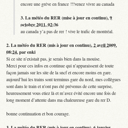
encore une gréve en france !!!venez vivre au canada
3.
La météo du RER (mise à jour en continu),
9
octobre 2011, 02:36
au canada y’a pas de rer ! vive le trafic de montréal.
2.
La météo du RER (mis à jour en continu),
2 avril 2009,
08:24
,
par
enki
Si ce site n’existait pas, je serais bien dans la mouise.
Merci pour ces infos en continue qui n’apparaissent de toute
façon jamais sur les site de la sncf et encore moins en gare.
aujourd’hui les trains sont terminus gare du nord, mes collègues
sont dans le train et n’ont pas été prévenus de cette surprise,
heureusement vous etiez là et m’avez évité encore une fois de
long moment d’attente dans ma chaleureuse gare du rer D.
bonne continuation et bon courage.
3.
La météo du RER (mis à jour en continu),
6 janvier