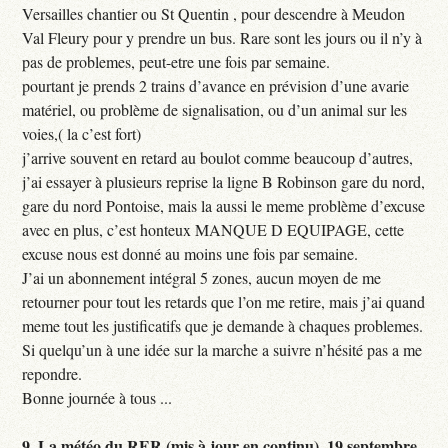
Versailles chantier ou St Quentin , pour descendre à Meudon
Val Fleury pour y prendre un bus. Rare sont les jours ou il n’y à
pas de problemes, peut-etre une fois par semaine.
pourtant je prends 2 trains d’avance en prévision d’une avarie
matériel, ou problème de signalisation, ou d’un animal sur les
voies,( la c’est fort)
j’arrive souvent en retard au boulot comme beaucoup d’autres,
j’ai essayer à plusieurs reprise la ligne B Robinson gare du nord,
gare du nord Pontoise, mais la aussi le meme problème d’excuse
avec en plus, c’est honteux MANQUE D EQUIPAGE, cette
excuse nous est donné au moins une fois par semaine.
J’ai un abonnement intégral 5 zones, aucun moyen de me
retourner pour tout les retards que l’on me retire, mais j’ai quand
meme tout les justificatifs que je demande à chaques problemes.
Si quelqu’un à une idée sur la marche a suivre n’hésité pas a me
repondre.
Bonne journée à tous ...
9.
La météo du RER (mis à jour en continu),
19 septembre