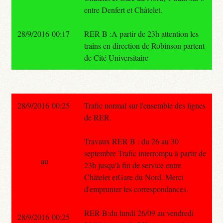
entre Denfert et Châtelet.
28/9/2016 00:17
RER B :A partir de 23h attention les
trains en direction de Robinson partent
de Cité Universitaire
28/9/2016 00:25
Trafic normal sur l'ensemble des lignes
de RER.
Travaux RER B : du 26 au 30
septembre Trafic interrompu à partir de
au
23h jusqu'à fin de service entre
Châtelet etGare du Nord. Merci
d'emprunter les correspondances.
RER B:du lundi 26/09 au vendredi
28/9/2016 00:25