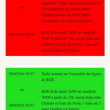
septembre Trafic interrompu à partir de
au
23h jusqu'à fin de service entre
Châtelet etGare du Nord. Merci
d'emprunter les correspondances.
RER B:du lundi 26/09 au vendredi
28/9/2016 05:49
30/09 à partir de 23h, aucun train entre
Châtelet et Gare du Nord, 1 train sur 3
entre Denfert et Châtelet.
28/9/2016 05:57
Trafic normal sur l'ensemble des lignes
de RER.
au
RER B:du lundi 26/09 au vendredi
30/09 à partir de 23h, aucun train entre
Châtelet et Gare du Nord, 1 train sur 3
28/9/2016 05:57
entre Denfert et Châtelet.