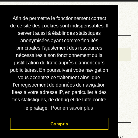
Courbis, « LE »
Afin de permettre le fonctionnement correct
Blog Officiel
de ce site des cookies sont indispensables. Il
servent aussi à établir des statistiques
anonymisées ayant comme finalités
Bienvenue
principales l'ajustement des ressources
Réalisations
nécessaires à son fonctionnement ou la
justification du trafic auprès d'annonceurs
Divers (et d’été)
publicitaires. En poursuivant votre navigation
vous acceptez ce traitement ainsi que
Annonces
l'enregistrement de données de navigation
Liens externes
liées à votre adresse IP, en particulier à des
fins statistiques, de debug et de lutte contre
Téléchargement
le piratage.
Pour en savoir plus
Contact
Compris
La météo du RER (mis à jour