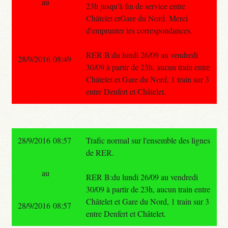
au
23h jusqu'à fin de service entre
Châtelet etGare du Nord. Merci
d'emprunter les correspondances.
RER B:du lundi 26/09 au vendredi
28/9/2016 08:49
30/09 à partir de 23h, aucun train entre
Châtelet et Gare du Nord, 1 train sur 3
entre Denfert et Châtelet.
28/9/2016 08:57
Trafic normal sur l'ensemble des lignes
de RER.
au
RER B:du lundi 26/09 au vendredi
30/09 à partir de 23h, aucun train entre
Châtelet et Gare du Nord, 1 train sur 3
28/9/2016 08:57
entre Denfert et Châtelet.