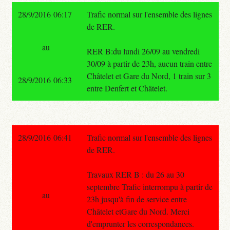
28/9/2016 06:17
Trafic normal sur l'ensemble des lignes
de RER.
au
RER B:du lundi 26/09 au vendredi
30/09 à partir de 23h, aucun train entre
Châtelet et Gare du Nord, 1 train sur 3
28/9/2016 06:33
entre Denfert et Châtelet.
28/9/2016 06:41
Trafic normal sur l'ensemble des lignes
de RER.
Travaux RER B : du 26 au 30
septembre Trafic interrompu à partir de
au
23h jusqu'à fin de service entre
Châtelet etGare du Nord. Merci
d'emprunter les correspondances.