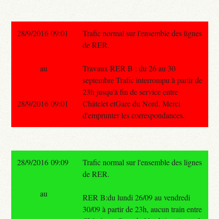
28/9/2016 09:01
Trafic normal sur l'ensemble des lignes
de RER.
au
Travaux RER B : du 26 au 30
septembre Trafic interrompu à partir de
23h jusqu'à fin de service entre
28/9/2016 09:01
Châtelet etGare du Nord. Merci
d'emprunter les correspondances.
28/9/2016 09:09
Trafic normal sur l'ensemble des lignes
de RER.
au
RER B:du lundi 26/09 au vendredi
30/09 à partir de 23h, aucun train entre