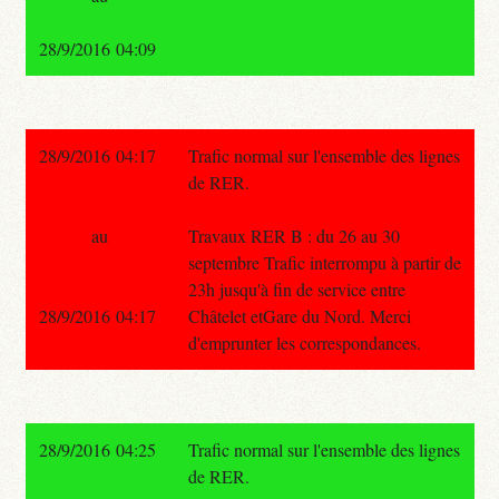
28/9/2016 04:09
28/9/2016 04:17
Trafic normal sur l'ensemble des lignes
de RER.
au
Travaux RER B : du 26 au 30
septembre Trafic interrompu à partir de
23h jusqu'à fin de service entre
28/9/2016 04:17
Châtelet etGare du Nord. Merci
d'emprunter les correspondances.
28/9/2016 04:25
Trafic normal sur l'ensemble des lignes
de RER.