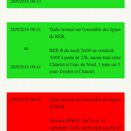
28/9/2016 08:33
28/9/2016 08:41
Trafic normal sur l'ensemble des lignes
de RER.
au
RER B:du lundi 26/09 au vendredi
30/09 à partir de 23h, aucun train entre
Châtelet et Gare du Nord, 1 train sur 3
28/9/2016 08:41
entre Denfert et Châtelet.
28/9/2016 08:49
Trafic normal sur l'ensemble des lignes
de RER.
Travaux RER B : du 26 au 30
septembre Trafic interrompu à partir de