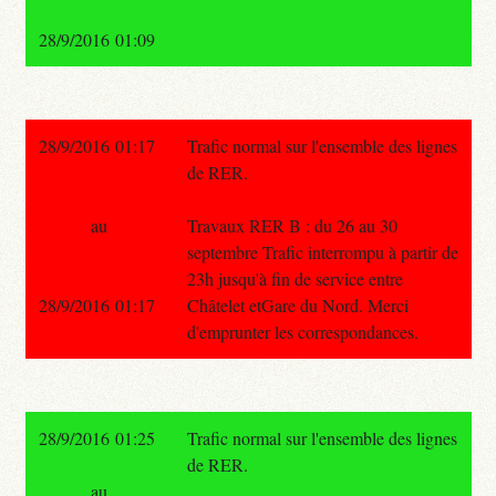
28/9/2016 01:09
28/9/2016 01:17
Trafic normal sur l'ensemble des lignes
de RER.
au
Travaux RER B : du 26 au 30
septembre Trafic interrompu à partir de
23h jusqu'à fin de service entre
28/9/2016 01:17
Châtelet etGare du Nord. Merci
d'emprunter les correspondances.
28/9/2016 01:25
Trafic normal sur l'ensemble des lignes
de RER.
au