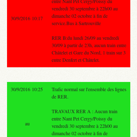
entre Nant Pet Cergy/Poissy du
vendredi 30 septembre à 22h00 au
dimanche 02 octobre à fin de
30/9/2016 10:17
service.Bus à Sartrouville
RER B:du lundi 26/09 au vendredi
30/09 à partir de 23h, aucun train entre
Châtelet et Gare du Nord, 1 train sur 3
entre Denfert et Châtelet.
30/9/2016 10:25
Trafic normal sur l'ensemble des lignes
de RER.
TRAVAUX RER A : Aucun train
entre Nant Pet Cergy/Poissy du
au
vendredi 30 septembre à 22h00 au
dimanche 02 octobre à fin de