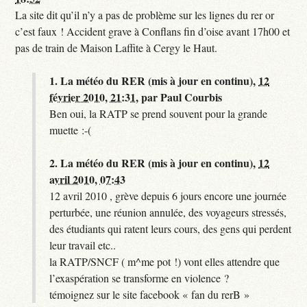
La site dit qu’il n’y a pas de problème sur les lignes du rer or
c’est faux ! Accident grave à Conflans fin d’oise avant 17h00 et
pas de train de Maison Laffite à Cergy le Haut.
1.
La météo du RER (mis à jour en continu),
12
février 2010, 21:31
,
par
Paul Courbis
Ben oui, la RATP se prend souvent pour la grande
muette :-(
2.
La météo du RER (mis à jour en continu),
12
avril 2010, 07:43
12 avril 2010 , grève depuis 6 jours encore une journée
perturbée, une réunion annulée, des voyageurs stressés,
des étudiants qui ratent leurs cours, des gens qui perdent
leur travail etc..
la RATP/SNCF ( m^me pot !) vont elles attendre que
l’exaspération se transforme en violence ?
témoignez sur le site facebook « fan du rerB »