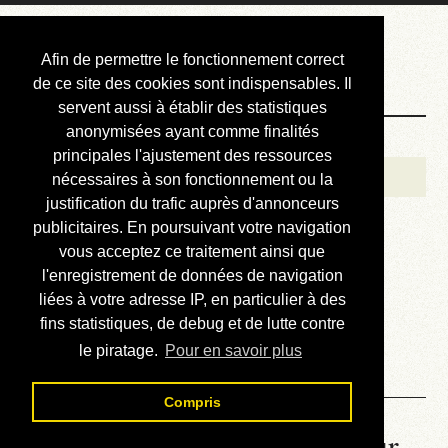
Courbis, « LE »
Afin de permettre le fonctionnement correct
Blog Officiel
de ce site des cookies sont indispensables. Il
servent aussi à établir des statistiques
anonymisées ayant comme finalités
Bienvenue
principales l'ajustement des ressources
Réalisations
nécessaires à son fonctionnement ou la
justification du trafic auprès d'annonceurs
Divers (et d’été)
publicitaires. En poursuivant votre navigation
vous acceptez ce traitement ainsi que
Annonces
l'enregistrement de données de navigation
Liens externes
liées à votre adresse IP, en particulier à des
fins statistiques, de debug et de lutte contre
Téléchargement
le piratage.
Pour en savoir plus
Contact
Compris
La météo du RER (mis à jour