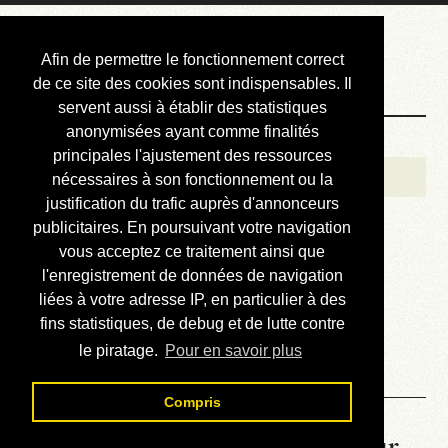
Courbis, « LE »
Afin de permettre le fonctionnement correct
Blog Officiel
de ce site des cookies sont indispensables. Il
servent aussi à établir des statistiques
anonymisées ayant comme finalités
Bienvenue
principales l'ajustement des ressources
Réalisations
nécessaires à son fonctionnement ou la
justification du trafic auprès d'annonceurs
Divers (et d’été)
publicitaires. En poursuivant votre navigation
vous acceptez ce traitement ainsi que
Annonces
l'enregistrement de données de navigation
Liens externes
liées à votre adresse IP, en particulier à des
fins statistiques, de debug et de lutte contre
Téléchargement
le piratage.
Pour en savoir plus
Contact
Compris
La météo du RER (mis à jour