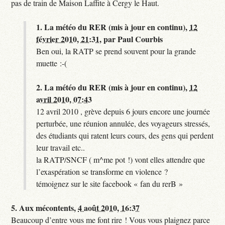
pas de train de Maison Laffite à Cergy le Haut.
1.
La météo du RER (mis à jour en continu),
12
février 2010, 21:31
,
par
Paul Courbis
Ben oui, la RATP se prend souvent pour la grande
muette :-(
2.
La météo du RER (mis à jour en continu),
12
avril 2010, 07:43
12 avril 2010 , grève depuis 6 jours encore une journée
perturbée, une réunion annulée, des voyageurs stressés,
des étudiants qui ratent leurs cours, des gens qui perdent
leur travail etc..
la RATP/SNCF ( m^me pot !) vont elles attendre que
l’exaspération se transforme en violence ?
témoignez sur le site facebook « fan du rerB »
5.
Aux mécontents,
4 août 2010, 16:37
Beaucoup d’entre vous me font rire ! Vous vous plaignez parce