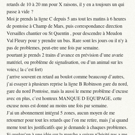
retards de 10 à 20 mn pour X raisons, il y en a toujours un qui
passe à vide ?
Moi je prends la ligne C depuis 5 ans tout les matins à 6 heures
de pontoise à Champ de Mars, puis correspondance direction
Versailles chantier ou St Quentin , pour descendre à Meudon
Val Fleury pour y prendre un bus. Rare sont les jours ou il n’y à
pas de problemes, peut-etre une fois par semaine.
pourtant je prends 2 trains d’avance en prévision d’une avarie
matériel, ou problème de signalisation, ou d’un animal sur les
voies,( la c’est fort)
j’arrive souvent en retard au boulot comme beaucoup d’autres,
j’ai essayer à plusieurs reprise la ligne B Robinson gare du nord,
gare du nord Pontoise, mais la aussi le meme problème d’excuse
avec en plus, c’est honteux MANQUE D EQUIPAGE, cette
excuse nous est donné au moins une fois par semaine.
J’ai un abonnement intégral 5 zones, aucun moyen de me
retourner pour tout les retards que l’on me retire, mais j’ai quand
meme tout les justificatifs que je demande à chaques problemes.
Si quelqu’un à une idée sur la marche a suivre n’hésité pas a me