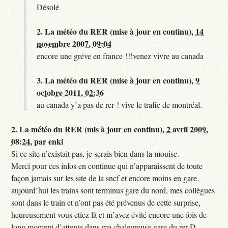
Désolé
2.
La météo du RER (mise à jour en continu),
14
novembre 2007, 09:04
encore une gréve en france !!!venez vivre au canada
3.
La météo du RER (mise à jour en continu),
9
octobre 2011, 02:36
au canada y’a pas de rer ! vive le trafic de montréal.
2.
La météo du RER (mis à jour en continu),
2 avril 2009,
08:24
,
par
enki
Si ce site n’existait pas, je serais bien dans la mouise.
Merci pour ces infos en continue qui n’apparaissent de toute
façon jamais sur les site de la sncf et encore moins en gare.
aujourd’hui les trains sont terminus gare du nord, mes collègues
sont dans le train et n’ont pas été prévenus de cette surprise,
heureusement vous etiez là et m’avez évité encore une fois de
long moment d’attente dans ma chaleureuse gare du rer D.