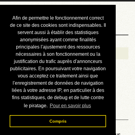
Courbis, « LE »
Afin de permettre le fonctionnement correct
Blog Officiel
de ce site des cookies sont indispensables. Il
servent aussi à établir des statistiques
anonymisées ayant comme finalités
Bienvenue
principales l'ajustement des ressources
Réalisations
nécessaires à son fonctionnement ou la
justification du trafic auprès d'annonceurs
Divers (et d’été)
publicitaires. En poursuivant votre navigation
vous acceptez ce traitement ainsi que
Annonces
l'enregistrement de données de navigation
Liens externes
liées à votre adresse IP, en particulier à des
fins statistiques, de debug et de lutte contre
Téléchargement
le piratage.
Pour en savoir plus
Contact
Compris
La météo du RER (mis à jour