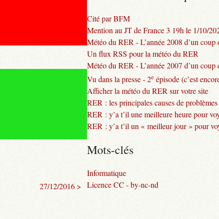
Cité par BFM
Mention au JT de France 3 19h le 1/10/20
Météo du RER - L’année 2008 d’un coup d
Un flux RSS pour la météo du RER
Météo du RER - L’année 2007 d’un coup d
e
Vu dans la presse - 2
épisode (c’est encore
Afficher la météo du RER sur votre site
RER : les principales causes de problèmes
RER : y’a t’il une meilleure heure pour vo
RER : y’a t’il un « meilleur jour » pour v
Mots-clés
Informatique
Licence CC - by-nc-nd
27/12/2016 >