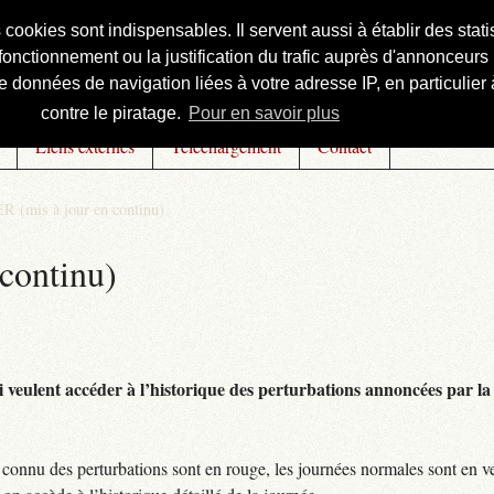
s cookies sont indispensables. Il servent aussi à établir des st
onctionnement ou la justification du trafic auprès d'annonceurs 
 données de navigation liées à votre adresse IP, en particulier à
contre le piratage.
Pour en savoir plus
Liens externes
Téléchargement
Contact
R (mis à jour en continu)
continu)
 veulent accéder à l’historique des perturbations annoncées par la 
connu des perturbations sont en rouge, les journées normales sont en ve