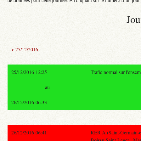
de données pour cette journée. En cliquant sur le numéro d’un jour, o
Jou
< 25/12/2016
25/12/2016 12:25
Trafic normal sur l'ense
au
26/12/2016 06:33
26/12/2016 06:41
RER A (Saint-Germain-en
Boissy-Saint-Leger - Mar