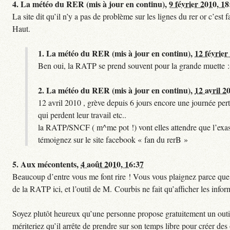
4.
La météo du RER (mis à jour en continu),
9 février 2010, 18
La site dit qu’il n’y a pas de problème sur les lignes du rer or c’es
Haut.
1.
La météo du RER (mis à jour en continu),
12 février
Ben oui, la RATP se prend souvent pour la grande muette :
2.
La météo du RER (mis à jour en continu),
12 avril 2
12 avril 2010 , grève depuis 6 jours encore une journée pert
qui perdent leur travail etc..
la RATP/SNCF ( m^me pot !) vont elles attendre que l’exas
témoignez sur le site facebook « fan du rerB »
5.
Aux mécontents,
4 août 2010, 16:37
Beaucoup d’entre vous me font rire ! Vous vous plaignez parce que ce
de la RATP ici, et l’outil de M. Courbis ne fait qu’afficher les inf
Soyez plutôt heureux qu’une personne propose gratuitement un outil 
mériteriez qu’il arrête de prendre sur son temps libre pour créer des o