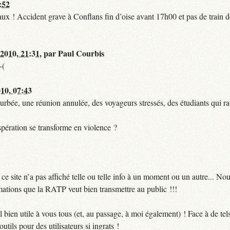
:52
t faux ! Accident grave à Conflans fin d’oise avant 17h00 et pas de train
 2010, 21:31
,
par
Paul Courbis
-(
010, 07:43
urbée, une réunion annulée, des voyageurs stressés, des étudiants qui ra
pération se transforme en violence ?
 site n’a pas affiché telle ou telle info à un moment ou un autre... No
ormations que la RATP veut bien transmettre au public !!!
bien utile à vous tous (et, au passage, à moi également) ! Face à de te
utils pour des utilisateurs si ingrats !