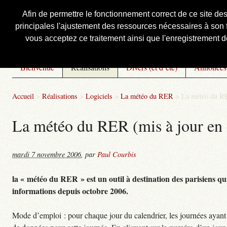
Afin de permettre le fonctionnement correct de ce site de
principales l'ajustement des ressources nécessaires à son f
Courbis, « LE » Blog Officiel
vous acceptez ce traitement ainsi que l'enregistrement de
Bienvenue
Réalisations
Divers (et d’été)
Annonces
Accueil
>
Réalisations
>
Logiciels
>
La météo du RER
>
La météo du RE
La météo du RER (mis à jour en 
mardi 7 novembre 2006
,
par
Paul Courbis
la « météo du RER » est un outil à destination des parisiens qui
informations depuis octobre 2006.
Mode d’emploi : pour chaque jour du calendrier, les journées ayant 