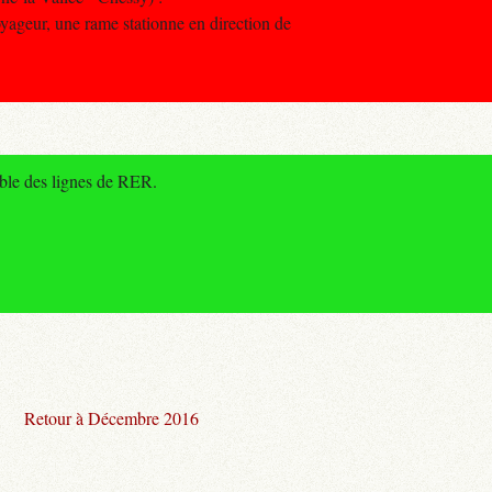
yageur, une rame stationne en direction de
mble des lignes de RER.
Retour à Décembre 2016