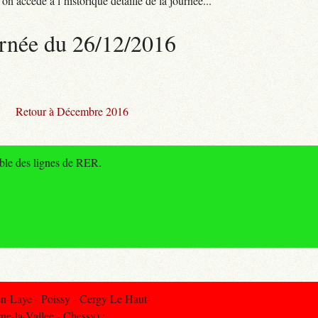
n accède à l’historique détaillé de la journée...
rnée du 26/12/2016
Retour à Décembre 2016
mble des lignes de RER.
-Laye - Poissy - Cergy Le Haut-
ne-la-Vallee - Chessy) :