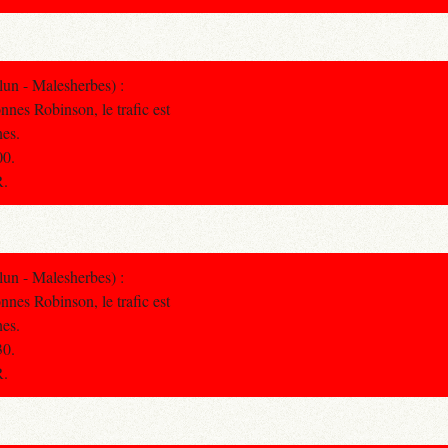
un - Malesherbes) :
nnes Robinson, le trafic est
nes.
00.
R.
un - Malesherbes) :
nnes Robinson, le trafic est
nes.
30.
R.