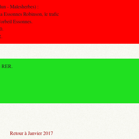
un - Malesherbes) :
a Essonnes Robinson, le trafic
Corbeil Essonnes.
0.
R.
de RER.
Retour à Janvier 2017