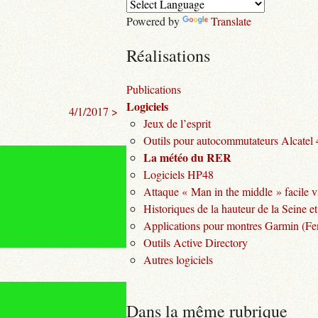
Powered by
Translate
Réalisations
Publications
Logiciels
4/1/2017 >
Jeux de l’esprit
Outils pour autocommutateurs Alcatel
La météo du RER
Logiciels HP48
Attaque « Man in the middle » facile v
Historiques de la hauteur de la Seine et
Applications pour montres Garmin (Fen
Outils Active Directory
Autres logiciels
Dans la même rubrique