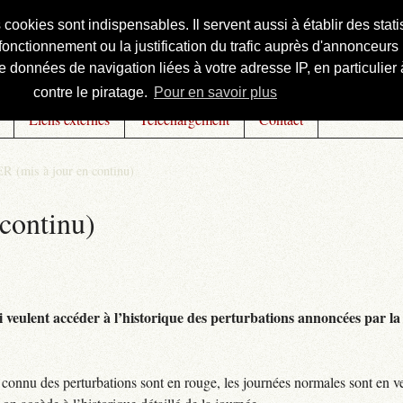
s cookies sont indispensables. Il servent aussi à établir des st
onctionnement ou la justification du trafic auprès d'annonceurs 
 données de navigation liées à votre adresse IP, en particulier à
contre le piratage.
Pour en savoir plus
Liens externes
Téléchargement
Contact
R (mis à jour en continu)
continu)
 veulent accéder à l’historique des perturbations annoncées par la 
connu des perturbations sont en rouge, les journées normales sont en ve