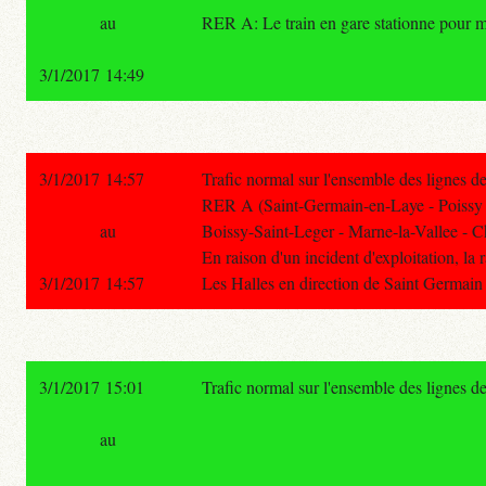
au
RER A: Le train en gare stationne pour ma
3/1/2017 14:49
3/1/2017 14:57
Trafic normal sur l'ensemble des lignes 
RER A (Saint-Germain-en-Laye - Poissy 
au
Boissy-Saint-Leger - Marne-la-Vallee - C
En raison d'un incident d'exploitation, la 
3/1/2017 14:57
Les Halles en direction de Saint Germain
3/1/2017 15:01
Trafic normal sur l'ensemble des lignes 
au