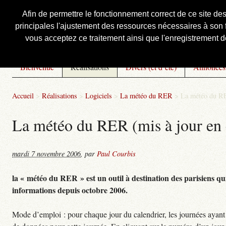
Afin de permettre le fonctionnement correct de ce site de
principales l'ajustement des ressources nécessaires à son f
Courbis, « LE » Blog Officiel
vous acceptez ce traitement ainsi que l'enregistrement de
Bienvenue
Réalisations
Divers (et d’été)
Annonces
Accueil
>
Réalisations
>
Logiciels
>
La météo du RER
>
La météo du RE
La météo du RER (mis à jour en 
mardi 7 novembre 2006
,
par
Paul Courbis
la « météo du RER » est un outil à destination des parisiens qui
informations depuis octobre 2006.
Mode d’emploi : pour chaque jour du calendrier, les journées ayant 