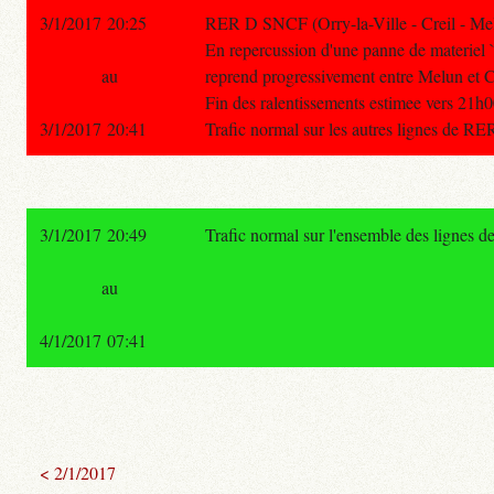
3/1/2017 20:25
RER D SNCF (Orry-la-Ville - Creil - Mel
En repercussion d'une panne de materiel `
au
reprend progressivement entre Melun et 
Fin des ralentissements estimee vers 21h0
3/1/2017 20:41
Trafic normal sur les autres lignes de RE
3/1/2017 20:49
Trafic normal sur l'ensemble des lignes 
au
4/1/2017 07:41
< 2/1/2017