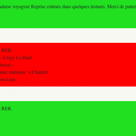
laise voyageur Reprise estimée dans quelques instants. Merci de patien
de RER.
- Cergy Le Haut-
hessy) :
rame stationne `a Chatelet
 en Laye.
de RER.