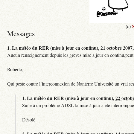
(c)
S
Messages
1.
La météo du RER (mise à jour en continu),
21 octobre 2007,
Aucun renseignement depuis les grèves:mise à jour en continu,peut etre
Roberto,
Qui peste contre l’interconnexion de Nanterre Université:un vrai sc
1.
La météo du RER (mise à jour en continu),
22 octob
Suite à un problème ADSL la mise à jour a été interrompue.
Désolé
2.
La météo du RER (mise à jour en continu),
14 novem