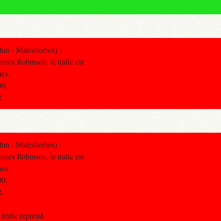
un - Malesherbes) :
nnes Robinson, le trafic est
nes.
00.
R.
un - Malesherbes) :
nnes Robinson, le trafic est
nes.
00.
R.
rafic reprend