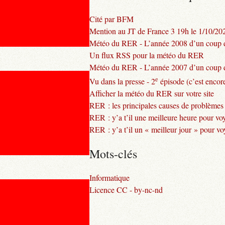
Cité par BFM
Mention au JT de France 3 19h le 1/10/20
Météo du RER - L’année 2008 d’un coup d
Un flux RSS pour la météo du RER
Météo du RER - L’année 2007 d’un coup d
e
Vu dans la presse - 2
épisode (c’est encore
Afficher la météo du RER sur votre site
RER : les principales causes de problèmes
RER : y’a t’il une meilleure heure pour vo
RER : y’a t’il un « meilleur jour » pour v
Mots-clés
Informatique
Licence CC - by-nc-nd