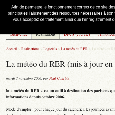
Afin de permettre le fonctionnement correct de ce site de
principales l'ajustement des ressources nécessaires à son f
Courbis, « LE » Blog Officiel
vous acceptez ce traitement ainsi que l'enregistrement de
Bienvenue
Réalisations
Divers (et d’été)
Annonces
Accueil
>
Réalisations
>
Logiciels
>
La météo du RER
>
La météo du RE
La météo du RER (mis à jour en 
mardi 7 novembre 2006
,
par
Paul Courbis
la « météo du RER » est un outil à destination des parisiens qui
informations depuis octobre 2006.
Mode d’emploi : pour chaque jour du calendrier, les journées ayant 