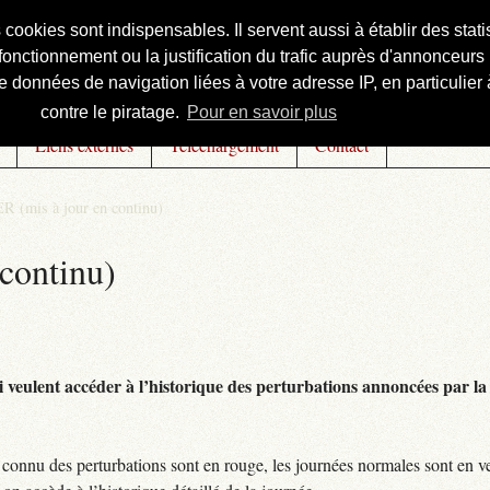
s cookies sont indispensables. Il servent aussi à établir des st
onctionnement ou la justification du trafic auprès d'annonceurs 
 données de navigation liées à votre adresse IP, en particulier à
contre le piratage.
Pour en savoir plus
Liens externes
Téléchargement
Contact
R (mis à jour en continu)
continu)
 veulent accéder à l’historique des perturbations annoncées par la 
connu des perturbations sont en rouge, les journées normales sont en ve