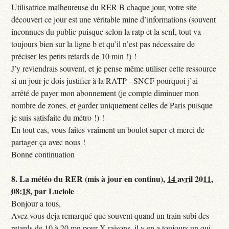
Utilisatrice malheureuse du RER B chaque jour, votre site
découvert ce jour est une véritable mine d’informations (souvent
inconnues du public puisque selon la ratp et la scnf, tout va
toujours bien sur la ligne b et qu’il n’est pas nécessaire de
préciser les petits retards de 10 min !) !
J’y reviendrais souvent, et je pense même utiliser cette ressource
si un jour je dois justifier à la RATP - SNCF pourquoi j’ai
arrêté de payer mon abonnement (je compte diminuer mon
nombre de zones, et garder uniquement celles de Paris puisque
je suis satisfaite du métro !) !
En tout cas, vous faîtes vraiment un boulot super et merci de
partager ça avec nous !
Bonne continuation
8.
La météo du RER (mis à jour en continu),
14 avril 2011,
08:18
,
par
Luciole
Bonjour a tous,
Avez vous deja remarqué que souvent quand un train subi des
retards de 10 à 20 mn pour X raisons, il y en a toujours un qui