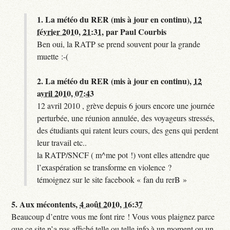
1.
La météo du RER (mis à jour en continu),
12
février 2010, 21:31
,
par
Paul Courbis
Ben oui, la RATP se prend souvent pour la grande
muette :-(
2.
La météo du RER (mis à jour en continu),
12
avril 2010, 07:43
12 avril 2010 , grève depuis 6 jours encore une journée
perturbée, une réunion annulée, des voyageurs stressés,
des étudiants qui ratent leurs cours, des gens qui perdent
leur travail etc..
la RATP/SNCF ( m^me pot !) vont elles attendre que
l’exaspération se transforme en violence ?
témoignez sur le site facebook « fan du rerB »
5.
Aux mécontents,
4 août 2010, 16:37
Beaucoup d’entre vous me font rire ! Vous vous plaignez parce
que ce site n’a pas affiché telle ou telle info à un moment ou un