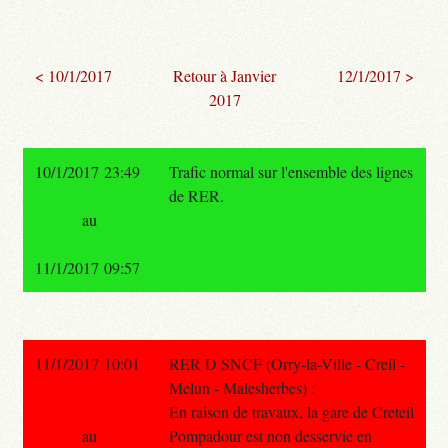
< 10/1/2017
Retour à Janvier
12/1/2017 >
2017
10/1/2017 23:49
Trafic normal sur l'ensemble des lignes
de RER.
au
11/1/2017 09:57
11/1/2017 10:01
RER D SNCF (Orry-la-Ville - Creil -
Melun - Malesherbes) :
En raison de travaux, la gare de Creteil
au
Pompadour est non desservie en