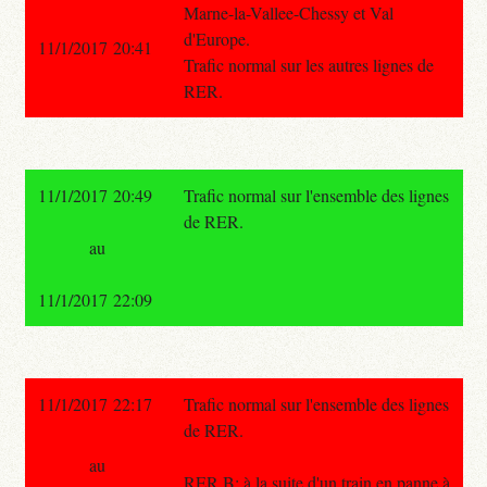
Marne-la-Vallee-Chessy et Val
d'Europe.
11/1/2017 20:41
Trafic normal sur les autres lignes de
RER.
11/1/2017 20:49
Trafic normal sur l'ensemble des lignes
de RER.
au
11/1/2017 22:09
11/1/2017 22:17
Trafic normal sur l'ensemble des lignes
de RER.
au
RER B: à la suite d'un train en panne à