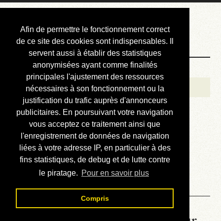
Courbis, « LE »
Afin de permettre le fonctionnement correct
Blog Officiel
de ce site des cookies sont indispensables. Il
servent aussi à établir des statistiques
anonymisées ayant comme finalités
Bienvenue
principales l'ajustement des ressources
Réalisations
nécessaires à son fonctionnement ou la
justification du trafic auprès d'annonceurs
Divers (et d’été)
publicitaires. En poursuivant votre navigation
vous acceptez ce traitement ainsi que
Annonces
l'enregistrement de données de navigation
Liens externes
liées à votre adresse IP, en particulier à des
fins statistiques, de debug et de lutte contre
Téléchargement
le piratage.
Pour en savoir plus
Contact
Compris
La météo du RER (mis à jour