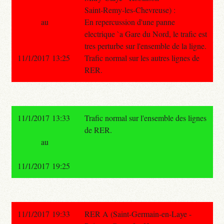
Saint-Remy-les-Chevreuse) :
au
En repercussion d'une panne
electrique `a Gare du Nord, le trafic est
tres perturbe sur l'ensemble de la ligne.
11/1/2017 13:25
Trafic normal sur les autres lignes de
RER.
11/1/2017 13:33
Trafic normal sur l'ensemble des lignes
de RER.
au
11/1/2017 19:25
11/1/2017 19:33
RER A (Saint-Germain-en-Laye -