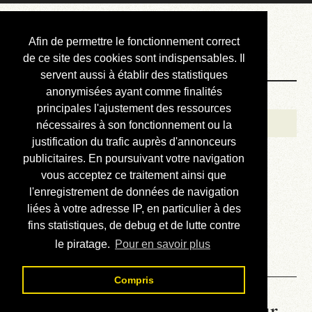
Courbis, « LE »
Afin de permettre le fonctionnement correct
Blog Officiel
de ce site des cookies sont indispensables. Il
servent aussi à établir des statistiques
anonymisées ayant comme finalités
Bienvenue
principales l'ajustement des ressources
Réalisations
nécessaires à son fonctionnement ou la
justification du trafic auprès d'annonceurs
Divers (et d’été)
publicitaires. En poursuivant votre navigation
vous acceptez ce traitement ainsi que
Annonces
l'enregistrement de données de navigation
Liens externes
liées à votre adresse IP, en particulier à des
fins statistiques, de debug et de lutte contre
Téléchargement
le piratage.
Pour en savoir plus
Contact
Compris
La météo du RER (mis à jour