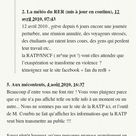
2.
La météo du RER (mis à jour en continu),
12
avril 2010, 07:43
12 avril 2010 , grève depuis 6 jours encore une journée
perturbée, une réunion annulée, des voyageurs stressés,
des étudiants qui ratent leurs cours, des gens qui perdent
leur travail etc..
la RATP/SNCF ( m^me pot !) vont elles attendre que
l’exaspération se transforme en violence ?
témoignez sur le site facebook « fan du rerB »
5.
Aux mécontents,
4 août 2010, 16:37
Beaucoup d’entre vous me font rire ! Vous vous plaignez parce
que ce site n’a pas affiché telle ou telle info à un moment ou un
autre... Nous ne sommes pas sur le site de la RATP ici, et l’outil
de M. Courbis ne fait qu’afficher les informations que la RATP
veut bien transmettre au public !!!
Soyez plutôt heureux qu’une personne propose gratuitement un