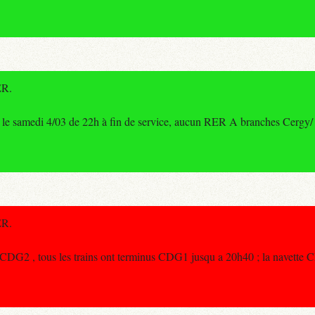
ER.
le samedi 4/03 de 22h à fin de service, aucun RER A branches Cergy/ P
ER.
CDG2 , tous les trains ont terminus CDG1 jusqu a 20h40 ; la navette