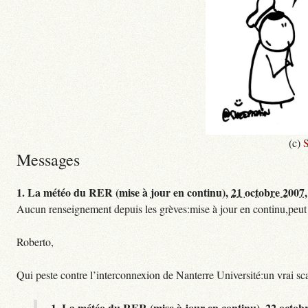
(c)
S
Messages
1.
La météo du RER (mise à jour en continu),
21 octobre 2007,
Aucun renseignement depuis les grèves:mise à jour en continu,peut etre
Roberto,
Qui peste contre l’interconnexion de Nanterre Université:un vrai sc
1.
La météo du RER (mise à jour en continu),
22 octob