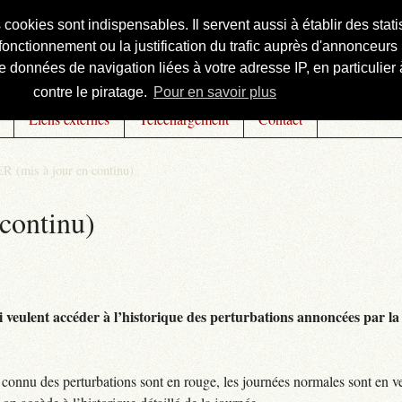
s cookies sont indispensables. Il servent aussi à établir des st
onctionnement ou la justification du trafic auprès d'annonceurs 
 données de navigation liées à votre adresse IP, en particulier à
contre le piratage.
Pour en savoir plus
Liens externes
Téléchargement
Contact
R (mis à jour en continu)
continu)
 veulent accéder à l’historique des perturbations annoncées par la 
connu des perturbations sont en rouge, les journées normales sont en ve