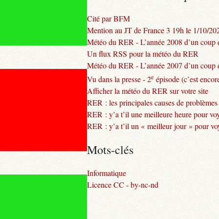
Cité par BFM
Mention au JT de France 3 19h le 1/10/20
Météo du RER - L’année 2008 d’un coup d
Un flux RSS pour la météo du RER
Météo du RER - L’année 2007 d’un coup d
e
Vu dans la presse - 2
épisode (c’est encore
Afficher la météo du RER sur votre site
RER : les principales causes de problèmes
RER : y’a t’il une meilleure heure pour vo
RER : y’a t’il un « meilleur jour » pour v
Mots-clés
Informatique
Licence CC - by-nc-nd