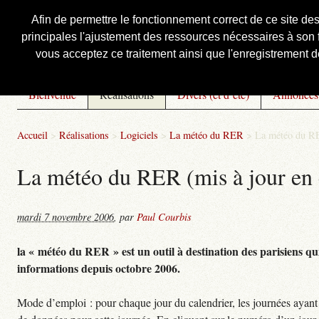
Afin de permettre le fonctionnement correct de ce site de
principales l'ajustement des ressources nécessaires à son f
Courbis, « LE » Blog Officiel
vous acceptez ce traitement ainsi que l'enregistrement de
Bienvenue
Réalisations
Divers (et d’été)
Annonces
Accueil
>
Réalisations
>
Logiciels
>
La météo du RER
>
La météo du RE
La météo du RER (mis à jour en 
mardi 7 novembre 2006
,
par
Paul Courbis
la « météo du RER » est un outil à destination des parisiens qui
informations depuis octobre 2006.
Mode d’emploi : pour chaque jour du calendrier, les journées ayant 