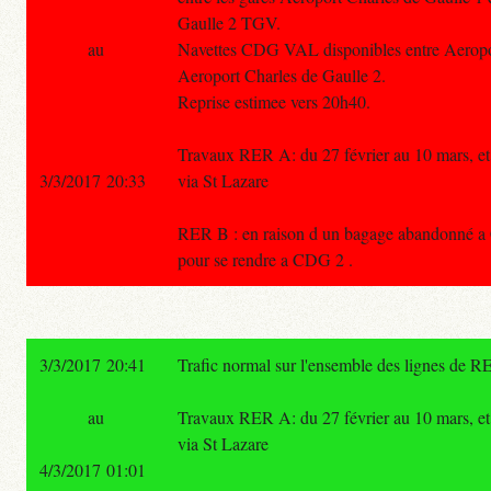
Gaulle 2 TGV.
au
Navettes CDG VAL disponibles entre Aeropor
Aeroport Charles de Gaulle 2.
Reprise estimee vers 20h40.
Travaux RER A: du 27 février au 10 mars, et 
3/3/2017 20:33
via St Lazare
RER B : en raison d un bagage abandonné a 
pour se rendre a CDG 2 .
3/3/2017 20:41
Trafic normal sur l'ensemble des lignes de R
au
Travaux RER A: du 27 février au 10 mars, et 
via St Lazare
4/3/2017 01:01