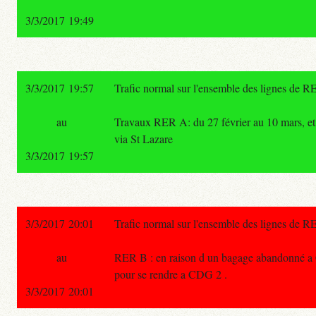
3/3/2017 19:49
3/3/2017 19:57
Trafic normal sur l'ensemble des lignes de R
au
Travaux RER A: du 27 février au 10 mars, et 
via St Lazare
3/3/2017 19:57
3/3/2017 20:01
Trafic normal sur l'ensemble des lignes de R
au
RER B : en raison d un bagage abandonné a 
pour se rendre a CDG 2 .
3/3/2017 20:01