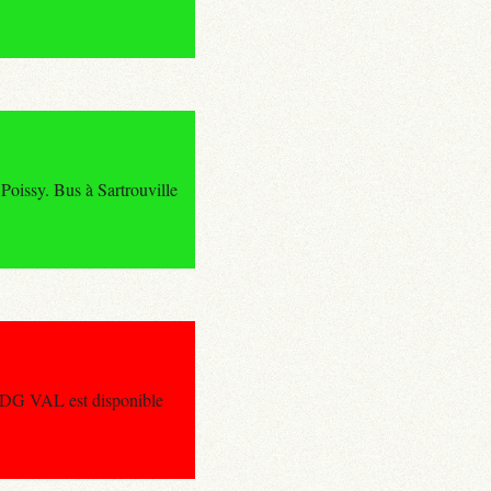
oissy. Bus à Sartrouville
 CDG VAL est disponible