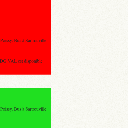
oissy. Bus à Sartrouville
 CDG VAL est disponible
oissy. Bus à Sartrouville