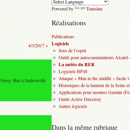
Powered by
Translate
Réalisations
Publications
Logiciels
4/3/2017 >
Jeux de l’esprit
Outils pour autocommutateurs Alcatel
La météo du RER
Logiciels HP48
Attaque « Man in the middle » facile v
oissy. Bus à Sartrouville
Historiques de la hauteur de la Seine et
Applications pour montres Garmin (Fen
Outils Active Directory
Autres logiciels
Dans la même rubrique