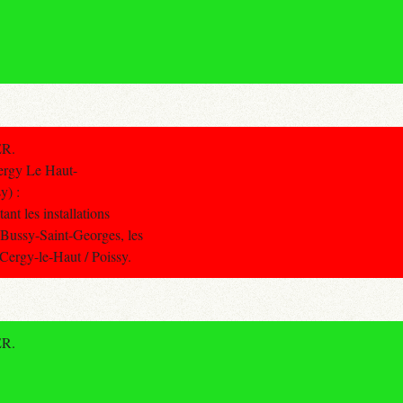
ER.
ergy Le Haut-
y) :
ant les installations
/ Bussy-Saint-Georges, les
 Cergy-le-Haut / Poissy.
ER.