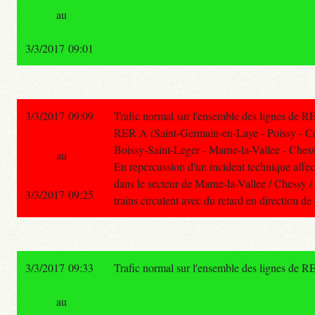
au
3/3/2017 09:01
3/3/2017 09:09
Trafic normal sur l'ensemble des lignes de R
RER A (Saint-Germain-en-Laye - Poissy - C
Boissy-Saint-Leger - Marne-la-Vallee - Chess
au
En repercussion d'un incident technique affect
dans le secteur de Marne-la-Vallee / Chessy 
3/3/2017 09:25
trains circulent avec du retard en direction de
3/3/2017 09:33
Trafic normal sur l'ensemble des lignes de R
au